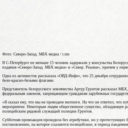
Фото: Северо-Запад. МБХ медиа / t.me
В С-Петербурге не меньше 15 человек задержали у консульства Белору
издания «Северо-Запад. МБХ медиа» и «Север. Реалии», причем у перво
Одна из активисток рассказала «ОВД-Инфо», что 25 декабря сотрудник
бело-красно-белыми флагами.
Представитель белорусского землячества Артур Грунтов рассказал МБХ
федеральным законом, запрещающим гражданам зарубежных государств
«Я сказал ему, что мы не проводим митинги. На что он ответил, что 
мероприятие. Некоторым
людям
общественное существо, обладающее ра
полицейским
рядовой служащий полиции
Грунтов.
Субботняя промоакция проходила без атрибутики, но у протестующих бы
постановлению, на которое ссылаются полицейские, в период пандемии