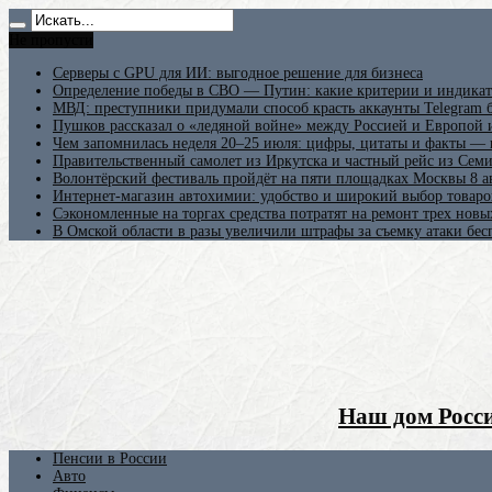
Не пропусти
Серверы с GPU для ИИ: выгодное решение для бизнеса
Определение победы в СВО — Путин: какие критерии и индикат
МВД: преступники придумали способ красть аккаунты Telegram б
Пушков рассказал о «ледяной войне» между Россией и Европой
Чем запомнилась неделя 20–25 июля: цифры, цитаты и факты —
Правительственный самолет из Иркутска и частный рейс из Сем
Волонтёрский фестиваль пройдёт на пяти площадках Москвы 8 а
Интернет-магазин автохимии: удобство и широкий выбор товаро
Сэкономленные на торгах средства потратят на ремонт трех новы
В Омской области в разы увеличили штрафы за съемку атаки бе
Наш дом Росси
Пенсии в России
Авто