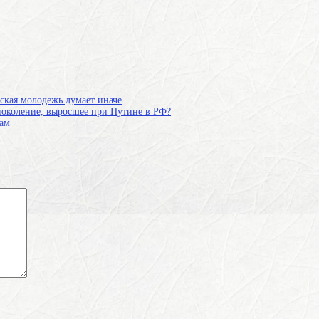
кская молодежь думает иначе
я поколение, выросшее при Путине в РФ?
гам