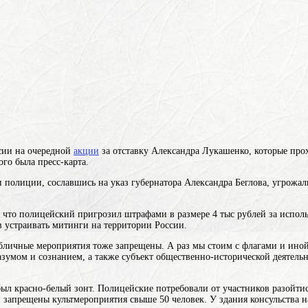
ссии на очередной
акции
за отставку Александра Лукашенко, которые про
го была пресс-карта.
и полиции, сославшись на указ губернатора Александра Беглова, угрожа
, что полицейский пригрозил штрафами в размере 4 тыс рублей за испол
 устраивать митинги на территории России.
публичные мероприятия тоже запрещены. А раз мы стоим с флагами и ин
зумом и сознанием, а также субъект общественно-исторической деятельн
л красно-белый зонт. Полицейские потребовали от участников разойтись
 запрещены культмероприятия свыше 50 человек. У здания консульства на