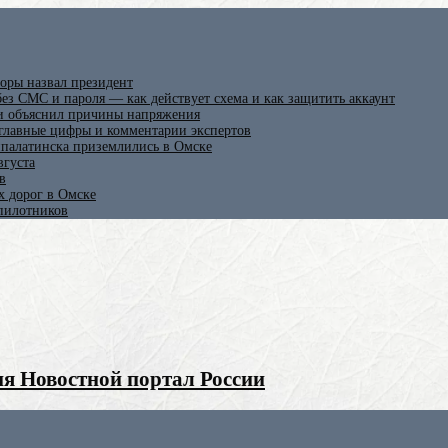
оры назвал президент
ез СМС и пароля — как действует схема и как защитить аккаунт
 и объяснил причины напряжения
 главные цифры и комментарии экспертов
ипалатинска приземлились в Омске
вгуста
в
х дорог в Омске
спилотников
я Новостной портал России