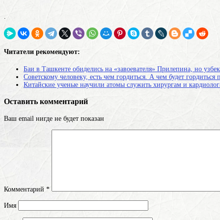
.
Читатели рекомендуют:
Баи в Ташкенте обиделись на «завоевателя» Прилепина, но узбе
Советскому человеку, есть чем гордиться. А чем будет гордитьс
Китайские ученые научили атомы служить хирургам и кардиоло
Оставить комментарий
Ваш email нигде не будет показан
Комментарий
*
Имя