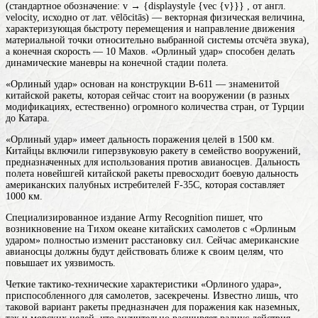
(стандартное обозначение: v → {displaystyle {vec {v}}} , от англ.
velocity, исходно от лат. vēlōcitās) — векторная физическая величина,
характеризующая быстроту перемещения и направление движения
материальной точки относительно выбранной системы отсчёта
звука),
а конечная скорость — 10 Махов. «Орлиный удар» способен делать
динамические маневры на конечной стадии полета.
«Орлиный удар» основан на конструкции B-611 — знаменитой
китайской ракеты, которая сейчас стоит на вооружении (в разных
модификациях, естественно) огромного количества стран, от Турции
до Катара.
«Орлиный удар» имеет дальность поражения целей в 1500 км.
Китайцы включили гиперзвуковую ракету в семейство вооружений,
предназначенных для использования против авианосцев. Дальность
полета новейшгей китайской ракеты превосходит боевую дальность
американских палубных истребителей F-35C, которая составляет
1000 км.
Специализированное издание Army Recognition пишет, что
возникновение на Тихом океане китайских самолетов с «Орлиным
ударом» полностью изменит расстановку сил. Сейчас американские
авианосцы должны будут действовать ближе к своим целям, что
повышает их уязвимость.
Четкие тактико-технические характеристики «Орлиного удара»,
приспособленного для самолетов, засекречены. Известно лишь, что
таковой вариант ракеты предназначен для поражения как наземных,