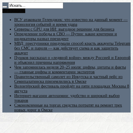
Не пропусти
ВСУ атаковали Геленджик: что известно на данный момент —
хронология событий и время удара
Серверы с GPU для ИИ: выгодное решение для бизнеса
Определение победы в СВО — Путин: какие критерии и
индикаторы назвал президент
МВД: преступники придумали способ красть аккаунты Telegram
без СМС и пароля — как действует схема и как защитить
аккаунт
Пушков рассказал о «ледяной войне» между Россией и Европой
и объяснил причины напряжения
Чем запомнилась неделя 20–25 июля: цифры, цитаты и факты
— главные цифры и комментарии экспертов
Правительственный самолет из Иркутска и частный рейс из
Семипалатинска приземлились в Омске
Волонтёрский фестиваль пройдёт на пяти площадках Москвы 8
августа
Интернет-магазин автохимии: удобство и широкий выбор
товаров
Сэкономленные на торгах средства потратят на ремонт трех
новых дорог в Омске