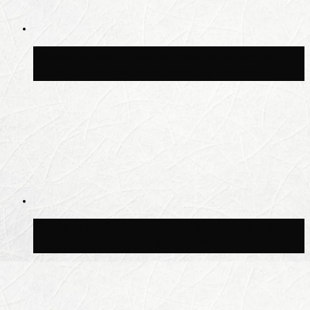
Волонтёрский фестиваль пройдёт на
пяти площадках Москвы 8 августа
Синоптик Заводченков: с пятницы в
Москве потеплеет до +25 °C