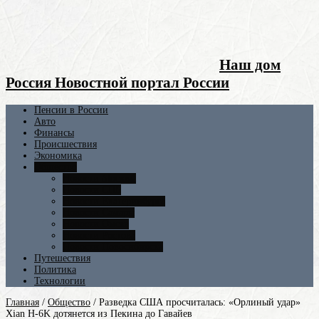
Наш дом
Россия Новостной портал России
Пенсии в России
Авто
Финансы
Происшествия
Экономика
Общество
Новости Москвы
Новости СПБ
Новости Екатеринбурга
Новости Самары
Новости Омска
Новости Ростова
Новости Новосибирска
Путешествия
Политика
Технологии
Главная
/
Общество
/
Разведка США просчиталась: «Орлиный удар»
Xian H-6K дотянется из Пекина до Гавайев