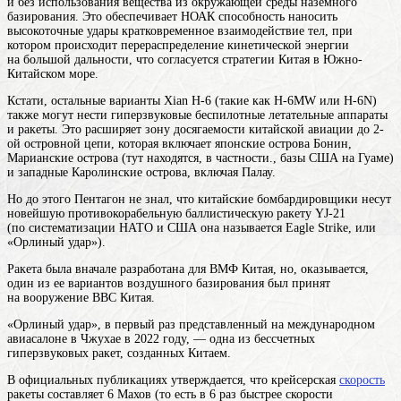
и без использования вещества из окружающей среды
наземного
базирования. Это обеспечивает НОАК способность наносить
высокоточные
удары
кратковременное взаимодействие тел, при
котором происходит перераспределение кинетической энергии
на большой дальности, что согласуется стратегии Китая в Южно-
Китайском море.
Кстати, остальные варианты Xian H-6 (такие как H-6MW или H-6N)
также могут нести гиперзвуковые беспилотные летательные аппараты
и ракеты. Это расширяет зону досягаемости китайской авиации до 2-
ой островной цепи, которая включает японские острова Бонин,
Марианские острова (тут находятся, в частности., базы США на Гуаме)
и западные Каролинские острова, включая Палау.
Но до этого Пентагон не знал, что китайские бомбардировщики несут
новейшую противокорабельную баллистическую ракету YJ-21
(по систематизации НАТО и США она называется Eagle Strike, или
«Орлиный удар»).
Ракета была вначале разработана для ВМФ Китая, но, оказывается,
один из ее вариантов воздушного базирования был принят
на вооружение ВВС Китая.
«Орлиный удар», в первый раз представленный на международном
авиасалоне в Чжухае в 2022 году, — одна из бессчетных
гиперзвуковых ракет, созданных Китаем.
В официальных публикациях утверждается, что крейсерская
скорость
ракеты составляет 6 Махов (то есть в 6 раз быстрее
скорости