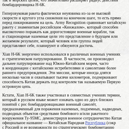
так и морских целей, что значительно расширяет радиус действия
бомбардировщика H-6K.
Гиперзвуковая ракета фактически неуязвима из-за ее высокой
скорости и крутого угла снижения на конечном шаге, то есть прямо
перед пикированием на цель. Army Recognition сравнивает китайскую
ракету с знаменитым российским «Кинжалом», который способен
высокоточно поражать как дорогостоящие военные корабли, так
и стационарные наземные
цели
это представление о будущем или
желаемом результате, который человек или группа людей
представляют себе, планируют и обязуются достичь
.
Xian H-6K энергично использовался в различных военных учениях
и стратегическом патрулировании. В частности, он производил
дальнее патрулирование над Южно-Китайским морем, часто
в координации с китайскими истребителями и самолетами более
раннего предупреждения. Эти миссии, которые иногда длятся
несколько часов и охватывают тысячи километров, подчеркивают
способность Китая держать под контролем так называемую Первую
островную цепь.
Кстати, Xian H-6K также участвовал в совместных
учениях
термин,
который в русском языке может означать одно из двух близких
понятий
с рос
бомбардировщиками
военный самолёт,
предназначенный для поражения наземных, подземных, надводных,
подводных объектов средствами бомбового и/или ракетного
вооружения
Ту-95МС, демонстрируя военное сотрудничество
Китая
официальное название — Китайская Народная
Республика
(сокр
с Россией и ее возможности по стратегическому бомбометанию