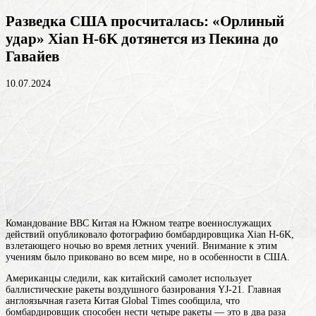
Разведка США просчиталась: «Орлиный
удар» Xian H-6K дотянется из Пекина до
Гавайев
10.07.2024
Командование ВВС Китая на Южном театре военнослужащих
действий опубликовало фотографию бомбардировщика Xian H-6K,
взлетающего ночью во время летних учений. Внимание к этим
учениям было приковано во всем мире, но в особенности в США.
Американцы следили, как китайский самолет использует
баллистические ракеты воздушного базирования YJ-21. Главная
англоязычная газета Китая Global Times сообщила, что
бомбардировщик способен нести четыре ракеты — это в два раза