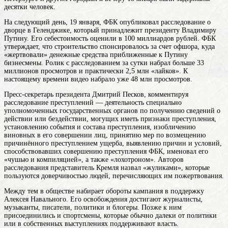
десятки человек.
На следующий день, 19 января, ФБК опубликовал расследование о
дворце в Геленджике, который принадлежит президенту Владимиру
Путину. Его себестоимость оценили в 100 миллиардов рублей. ФБК
утверждает, что строительство спонсировалось за счет офшора, куда
«жертвовали» денежные средства приближенные к Путину
бизнесмены. Ролик с расследованием за сутки набрал больше 33
миллионов просмотров и практически 2,5 млн «лайков». К
настоящему времени видео набрало уже 48 млн просмотров.
Пресс-секретарь президента Дмитрий Песков, комментируя
расследование
преступлений — деятельность специально
уполномоченных государственных органов по получению сведений о
действии или бездействии, могущих иметь признаки преступления,
установлению события и состава преступления, изобличению
виновных в его совершении лиц, принятию мер по возмещению
причинённого преступлением ущерба, выявлению причин и условий,
способствовавших совершению преступления
ФБК, именовал его
«чушью и компиляцией», а также «лохотроном». Авторов
расследования представитель Кремля назвал «жуликами», которые
пользуются доверчивостью людей, перечисляющих им пожертвования.
Между тем в обществе набирает обороты кампания в поддержку
Алексея Навального. Его освобождения достигают журналисты,
музыканты, писатели, политики и блогеры. Позже к ним
присоединились и спортсмены, которые обычно далеки от политики
или в собственных выступлениях поддерживают власть.