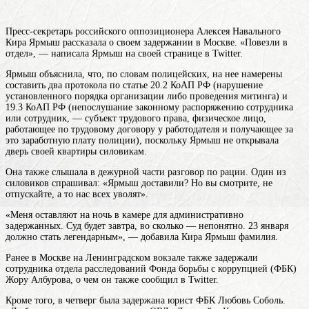
Пресс-секретарь российского оппозиционера Алексея Навального
Кира Ярмыш рассказала о своем задержании в Москве. «Повезли в
отдел», — написала Ярмыш на своей странице в Twitter.
Ярмыш объяснила, что, по словам полицейских, на нее намерены
составить два протокола по статье 20.2 КоАП РФ (нарушение
установленного порядка организации либо проведения митинга) и
19.3 КоАП РФ (непослушание законному распоряжению
сотрудника
или сотрудник, — субъект трудового права, физическое лицо,
работающее по трудовому договору у работодателя и получающее за
это заработную плату
полиции), поскольку Ярмыш не открывала
дверь своей квартиры силовикам.
Она также слышала в дежурной части разговор по рации. Один из
силовиков спрашивал: «Ярмыш доставили? Но вы смотрите, не
отпускайте, а то нас всех уволят».
«Меня оставляют на ночь в камере для административно
задержанных. Суд будет завтра, во сколько — непонятно. 23 января
должно стать легендарным», — добавила Кира
Ярмыш
фамилия
.
Ранее в Москве на Ленинградском вокзале также задержали
сотрудника отдела расследований Фонда борьбы с коррупцией (ФБК)
Жору Албурова, о чем он также сообщил в Twitter.
Кроме того, в четверг была задержана юрист ФБК Любовь Соболь.