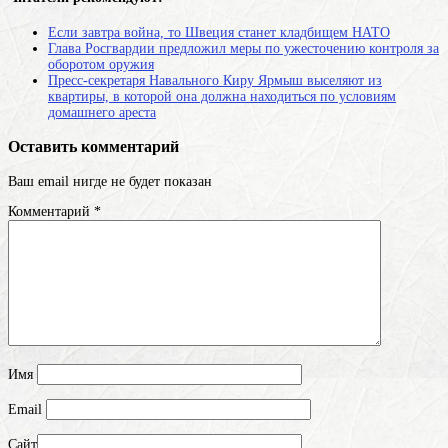
Если завтра война, то Швеция станет кладбищем НАТО
Глава Росгвардии предложил меры по ужесточению контроля за
оборотом оружия
Пресс-секретаря Навального Киру Ярмыш выселяют из
квартиры, в которой она должна находиться по условиям
домашнего ареста
Оставить комментарий
Ваш email нигде не будет показан
Комментарий
*
Имя
Email
Сайт