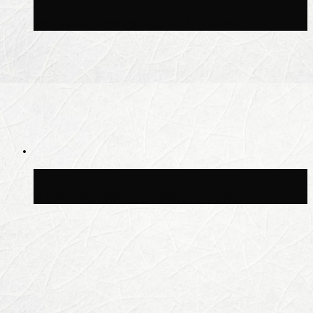
Синоптик Леус спрогнозировал
возвращение дождей в Москву
Синоптик Позднякова рассказала, когда
в столицу придут дожди и грозы