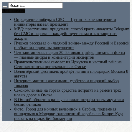
Не пропусти
Определение победы в СВО — Путин: какие критерии и
индикаторы назвал президент
МВД: преступники придумали способ красть аккаунты Telegram
без СМС и пароля — как действует схема и как защитить
аккаунт
Пушков рассказал о «ледяной войне» между Россией и Европой
и объяснил причины напряжения
Чем запомнилась неделя 20–25 июля: цифры, цитаты и факты
— главные цифры и комментарии экспертов
Правительственный самолет из Иркутска и частный рейс из
Семипалатинска приземлились в Омске
Волонтёрский фестиваль пройдёт на пяти площадках Москвы 8
августа
Интернет-магазин автохимии: удобство и широкий выбор
товаров
Сэкономленные на торгах средства потратят на ремонт трех
новых дорог в Омске
В Омской области в разы увеличили штрафы за съемку атаки
беспилотников
Фото. Город для ночных вечеринок в Сербии, подземная
винодельня в Молдове, затопленный корабль на Кипре: Куда
поехать на отдых без биометрии