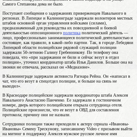
Самого Степанова дома не было.
Поступают сообщения о задержаниях приверженцев Навального в
регионах. В Липецке и Калининграде задержали волонтеров местных
штабов
основной орган управления войсками (силами),
предназначенный для руководства их повседневной и боевой
деятельностью
оппозиционного
политика
политический дéятель —
лицо, профессионально занимающееся политической деятельностью и
состоящее, как правило, в какой-либо партии
. Так, в городе Лебедяни
Липецкой области
полицейские
рядовой служащий полиции
задержали 50-летнюю Галину Гребенникову. По телефону она
поведала, что «при задержании ее били и сейчас везут в отдел
полиции», уточнил координатор штаба Илья Данилов. Больше она на
звонки не отвечала, рассказал он «Медиазоне».
В Калининграде задержали активиста Рагнара Рейна. Он «написал в
чат, что его везут в спецотдел полиции, и больше на связь не
выходил».
В Краснодаре полицейские задержали координатора штаба Алексея
Навального Анастасию Панченко. Ее задержали в гостиничном
номере, дверь которого полицейским открыла сотрудница отеля.
Полицейские произнесли, что ее везут в ОВД для составления
протокола; причину они не назвали.
Сотрудники полиции также приходили к актеру сериала «Ивановы-
Ивановы» Семену Трескунову, записавшему Video с призывом выйти
на митинг в поддержку
Алексея
мужское русское личное имя