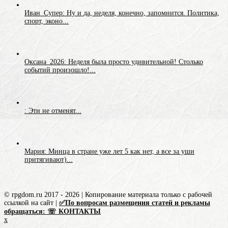
Иван_Супер: Ну и да, неделя, конечно, запомнится. Политика,
спорт, эконо...
Оксана_2026: Неделя была просто удивительной! Столько
событий произошло!...
: Эти не отменят...
Мария: Минца в стране уже лет 5 как нет, а все за уши
притягивают)...
© rpgdom.ru 2017 - 2026 | Копирование материала только с рабочей
ссылкой на сайт |
✅По вопросам размещения статей и рекламы
обращаться: ☏ КОНТАКТЫ
x