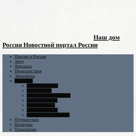
Наш дом
Россия Новостной портал России
Пенсии в России
Авто
Финансы
Происшествия
Экономика
Общество
Новости Москвы
Новости СПБ
Новости Екатеринбурга
Новости Самары
Новости Омска
Новости Ростова
Новости Новосибирска
Путешествия
Политика
Технологии