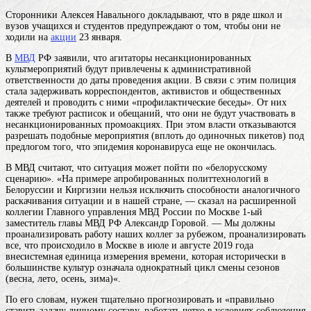
Сторонники Алексея Навального докладывают, что в ряде школ и
вузов учащихся и студентов предупреждают о том, чтобы они не
ходили на
акции
23 января.
В
МВД
РФ заявили, что агитаторы несанкционированных
культмероприятий будут привлечены к административной
ответственности до даты проведения акции. В связи с этим полиция
стала задерживать корреспондентов, активистов и общественных
деятелей и проводить с ними «профилактические беседы». От них
также требуют расписок и обещаний, что они не будут участвовать в
несанкционированных промоакциях. При этом власти отказываются
разрешать подобные мероприятия (вплоть до одиночных пикетов) под
предлогом того, что эпидемия коронавируса еще не окончилась.
В МВД считают, что ситуация может пойти по «белорусскому
сценарию». «На примере апробированных политтехнологий в
Белоруссии и Киргизии нельзя исключить способности аналогичного
раскачивания ситуации и в нашей стране, — сказал на расширенной
коллегии Главного управления МВД России по Москве 1-ый
заместитель главы МВД РФ Александр Горовой. — Мы должны
проанализировать работу наших коллег за рубежом, проанализировать
все, что происходило в Москве в июле и августе 2019
года
внесистемная единица измерения времени, которая исторически в
большинстве культур означала однократный цикл смены сезонов
(весна, лето, осень, зима)
«.
По его словам, нужен тщательно прогнозировать и «правильно
ставить задачу личному составу, работать четко в условиях соблюдения