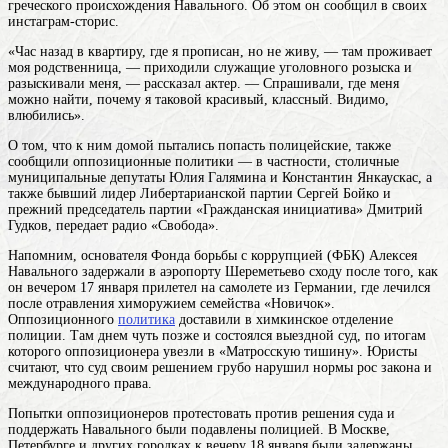
греческого происхождения
Навального. Об этом он сообщил в своих
инстаграм-сторис.
«Час назад в квартиру, где я прописан, но не живу, — там проживает
моя родственница, — приходили служащие уголовного розыска и
разыскивали меня, — рассказал актер. — Спрашивали, где меня
можно найти, почему я таковой красивый, классный. Видимо,
влюбились».
О том, что к ним домой пытались попасть полицейские, также
сообщили оппозиционные политики — в частности, столичные
муниципальные депутаты Юлия Галямина и Константин Янкаускас, а
также бывший лидер Либертарианской партии Сергей Бойко и
прежний председатель партии «Гражданская инициатива» Дмитрий
Гудков, передает радио «Свобода».
Напомним, основателя Фонда борьбы с коррупцией (ФБК) Алексея
Навального задержали в аэропорту Шереметьево сходу после того, как
он вечером 17 января прилетел на самолете из Германии, где лечился
после отравления химоружием семейства «Новичок».
Оппозиционного
политика
доставили в химкинское отделение
полиции. Там днем чуть позже и состоялся выездной суд, по итогам
которого оппозиционера увезли в «Матросскую тишину». Юристы
считают, что суд своим решением грубо нарушил нормы рос закона и
международного права.
Попытки оппозиционеров протестовать против решения суда и
поддержать Навального были подавлены полицией. В Москве,
Петербурге и других городках к вечеру 18 января были задержаны