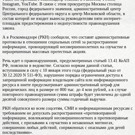
Instagram, YouTube. В связи с этим прокуратура
Москвы
столица
России, город федерального значения, административный центр
Центрального федерального округа и центр Московской области, в
состав которой не входит
вынесла руководителям пяти интернет-
площадок предостережения о недопустимости правонарушения
закона.
А в Роскомнадзоре (РКН) сообщили, что составят административные
протоколы в отношении социальных сетей за распространение
информации, провоцирующей несовершеннолетних на соучастие в
неразрешенных массовых протестных акциях.
Речь идет о правонарушениях, предусмотренных статьей 13.41 КоАП
РФ, пояснили в ведомстве. Согласно нормам данной статьи,
вступившим в силу с 10 января этого года (федеральный указ от
30.12.2020 N 511-ФЗ), нарушение порядка ограничения доступа к
запрещенной информации владельцем сайта или информационного
ресурса в инете предусматривает административный штраф для
юридических лиц в размере от 800 тыс. до 4 млн рублей, а в случае
повторного правонарушения сумма штрафа будет увеличена до одной
десятой совокупного размера суммы годичный выручки.
РКН обратился ко всем соцсетям, СМИ и информационным ресурсам с
требованием не допускать распространения «противоправной
информации, вовлекающей несовершеннолетних в противоправные
действия, с призывами к соучастию в незаконных митингах,
совершению любых действий, сопряженных с опасными для детей
последствиями».