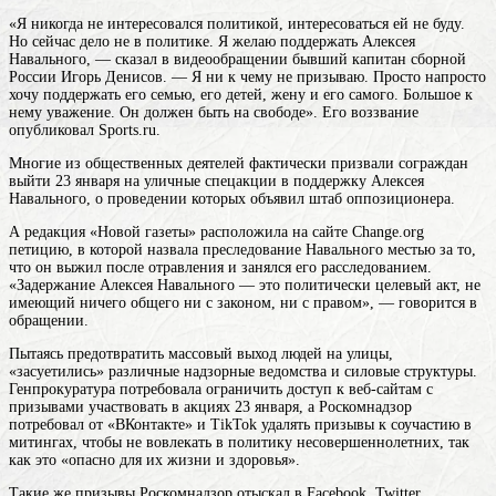
«Я никогда не интересовался политикой, интересоваться ей не буду.
Но сейчас дело не в политике. Я желаю поддержать Алексея
Навального, — сказал в видеообращении бывший капитан сборной
России Игорь Денисов. — Я ни к чему не призываю. Просто напросто
хочу поддержать его семью, его детей, жену и его самого. Большое к
нему уважение. Он должен быть на свободе». Его воззвание
опубликовал Sports.ru.
Многие из общественных деятелей фактически призвали сограждан
выйти 23 января на уличные спецакции в поддержку Алексея
Навального, о проведении которых объявил штаб оппозиционера.
А редакция «Новой газеты» расположила на сайте Сhange.org
петицию, в которой назвала преследование Навального местью за то,
что он выжил после отравления и занялся его расследованием.
«Задержание Алексея Навального — это политически целевый акт, не
имеющий ничего общего ни с законом, ни с правом», — говорится в
обращении.
Пытаясь предотвратить массовый выход людей на улицы,
«засуетились» различные надзорные ведомства и силовые структуры.
Генпрокуратура потребовала ограничить доступ к веб-сайтам с
призывами участвовать в акциях 23 января, а Роскомнадзор
потребовал от «ВКонтакте» и TikTok удалять призывы к соучастию в
митингах, чтобы не вовлекать в политику несовершеннолетних, так
как это «опасно для их жизни и здоровья».
Такие же призывы Роскомнадзор отыскал в Facebook, Twitter,