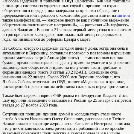
«Любовь задержали и привезли в ОВД «Донской». Как нам пояснили
в
полиции
система государственных служб и органов по охране
общественного порядка
, она задержана за
призывы
обращение с
предложением или просьбой о каком-либо действии
выйти на
митинг
также манифестация, — массовое шествие как публичное выражение
общественно-политических настроений
«, — рассказал «Интерфаксу»
адвокат Владимир Воронин 21
января
первый месяц года в юлианском
и григорианском календарях, одиннадцатый месяц староримского
года, начинавшегося до реформы Цезаря с марта
.
На Соболь, которую задержали сегодня днем у дома, когда она села в
автомашину к Воронину, составили протокол о повторном нарушении
правил массовых
акций
Акция (финансы) — эмиссионная ценная
бумага, предоставляющая её владельцу право на участие в управлении
акционерным обществом и право на получение части прибыли в
форме дивидендов
(часть 8 статьи 20.2 КоАП). Совещание суда
назначили на 22 января. Около 23:00 мск Воронин сообщил, что
Любовь Соболь отпустили из ОВД, пишет «Медиазона» в хронике,
посвященной превентивным действиям силовиков перед протестами.
Также был задержан юрист ФБК родом из Белоруссии Владлен Лось.
Ему вручили извещение о высылке из России до 25 января с запретом
въезда до 27 ноября 2023 года.
Сотрудники полиции пришли домой к координатору столичного
штаба Алексея Навального Олегу Степанову, рассказал он в Twitter.
Находившаяся в квартире журналистка Елизавета Нестерова написала,
что у них отключилось электричество, а прибывший по ее просьбе
знакомый обнаружил полицейских в самом подъезде и на улице.