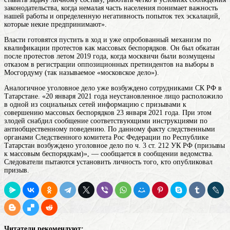
законодательства, когда немалая часть населения понимает важность
нашей работы и определенную негативность попыток тех эскалаций,
которые некие предпринимают».
Власти готовятся пустить в ход и уже опробованный механизм по
квалификации протестов как массовых беспорядков. Он был обкатан
после протестов летом 2019 года, когда москвичи были возмущены
отказом в регистрации оппозиционных претиндентов на выборы в
Мосгордуму (так называемое «московское дело»).
Аналогичное уголовное дело уже возбуждено сотрудниками СК РФ в
Татарстане. «20 января 2021 года неустановленное лицо расположило
в одной из социальных сетей информацию с призывами к
совершению массовых беспорядков 23 января 2021 года. При этом
злодей снабдил сообщение соответствующими инструкциями по
антиобщественному поведению. По данному факту следственными
органами Следственного комитета Рос Федерации по Республике
Татарстан возбуждено уголовное дело по ч. 3 ст. 212 УК РФ (призывы
к массовым беспорядкам)», — сообщается в сообщении ведомства.
Следователи пытаются установить личность того, кто опубликовал
призыв.
Читатели рекомендуют: