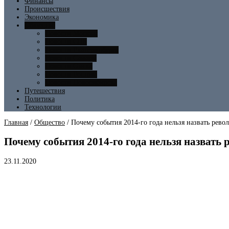
Финансы
Происшествия
Экономика
Общество
Новости Москвы
Новости СПБ
Новости Екатеринбурга
Новости Самары
Новости Омска
Новости Ростова
Новости Новосибирска
Путешествия
Политика
Технологии
Главная
/
Общество
/
Почему события 2014-го года нельзя назвать рев
Почему события 2014-го года нельзя назвать
23.11.2020