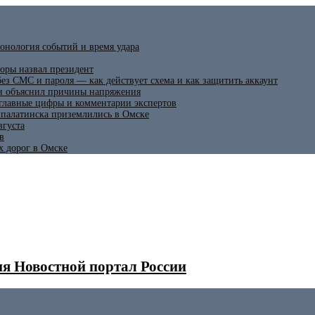
онология событий и время удара
оры назвал президент
ез СМС и пароля — как действует схема и как защитить аккаунт
 и объяснил причины напряжения
 главные цифры и комментарии экспертов
ипалатинска приземлились в Омске
вгуста
в
х дорог в Омске
я Новостной портал России