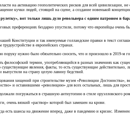
 власти на активацию геополитических рисков для всей цивилизации, н
ащение кучки людей, стоящий на сцене, а создание новенькой концепции
 рулетку», вот только лишь дуло револьвера с одним патроном в бар
орговых преференциях бездарно упустили, потому что европейцы очень б
нашей Конституции и так именуемые голландские правки в текст соглаш
 трудоустройстве в европейских странах.
ю поруку нужно было обязательно сносить, что и произошло в 2019-м го
сть
философский термин, употребляющийся в разных значениях как суще
 существующие явления, факты, то есть существующие действительно
, 
и выпустили на страну целую лавину бедствий.
дования хищений при строительстве музея «Революции Достоинства», ве
ство» и оставившими «революцию» для всех остальных, лишь для просто
одолжали погружаться в страшную антиутопию в стиле оруэлловского ром
ги, очень вязкий «раствор» которой был замешен на крови.
гда есть шансы на движение вперед, даже в пандемию и кризис. Измененн