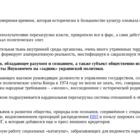
мерения времени, которая исторически в большинстве культур означала о
ополучателями перезагрузки власти, превратили все в фарс, а сами дей
кал политических элит.
тельная ткань внутренней среды организма
, очень много утраченных терр
и формирует альтернативную реальность, мистифицируя и сакрализируя т
о, обладающее разумом и сознанием, а также субъект общественно-и
рты Януковичем на «задник» украинской политики.
мающих высокие руководящие должности в управлении государством, со
е политические элиты Кипра в 1974 году не могли не знать, что, соверш
 на народные требования – «энозис», воссоединение с исторической роди
ином подразумевается кардинальная перезагрузка системы отношений в о
, скачок в развитии общества, природы или познания, сопряжённое с от
ки, видоизменением пропорций распределения
ВВП
в пользу широких со
, к которым добавился еще и пресс внешних кредиторов.
чную работу социальных «катапульт», забрасывающих для видимости нар