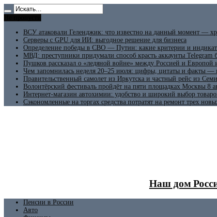
Не пропусти
ВСУ атаковали Геленджик: что известно на данный момент — хр
Серверы с GPU для ИИ: выгодное решение для бизнеса
Определение победы в СВО — Путин: какие критерии и индикат
МВД: преступники придумали способ красть аккаунты Telegram б
Пушков рассказал о «ледяной войне» между Россией и Европой
Чем запомнилась неделя 20–25 июля: цифры, цитаты и факты —
Правительственный самолет из Иркутска и частный рейс из Сем
Волонтёрский фестиваль пройдёт на пяти площадках Москвы 8 а
Интернет-магазин автохимии: удобство и широкий выбор товаро
Сэкономленные на торгах средства потратят на ремонт трех новы
Наш дом Росси
Пенсии в России
Авто