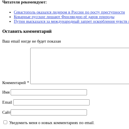
Читатели рекомендуют:
Севастополь оказался лидером в России по росту преступности
Коварные русские лишают Финляндию её даров природы
Путин высказался за международный запрет оскорбления чувств
Оставить комментарий
Ваш email нигде не будет показан
Комментарий
*
Имя
Email
Сайт
Уведомить меня о новых комментариях по email.