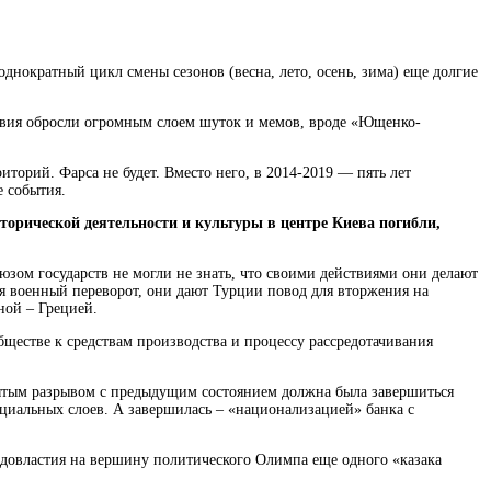
днократный цикл смены сезонов (весна, лето, осень, зима)
еще долгие
ствия обросли огромным слоем шуток и мемов, вроде «Ющенко-
иторий. Фарса не будет. Вместо него, в 2014-2019 — пять лет
е события.
сторической деятельности и культуры
в центре Киева погибли,
юзом государств
не могли не знать, что своими действиями они делают
ая военный переворот, они дают Турции повод для вторжения на
ной – Грецией.
бществе к средствам производства и процессу рассредотачивания
крытым разрывом с предыдущим состоянием
должна была завершиться
циальных слоев. А завершилась – «национализацией» банка с
одовластия на вершину политического Олимпа еще одного «казака