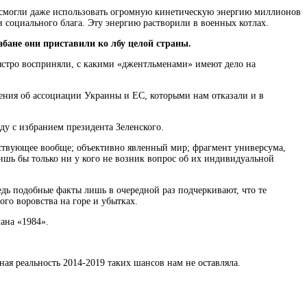
е смогли даже использовать огромную кинетическую энергию миллионов
 социального блага. Эту энергию растворили в военных котлах.
абане они приставили ко лбу целой страны.
ыстро восприняли, с какими «джентльменами» имеют дело на
ения об ассоциации Украины и ЕС, которыми нам отказали и в
ду с избранием президента Зеленского.
ствующее вообще; объективно явленный мир; фрагмент универсума,
лишь бы только ни у кого не возник вопрос об их индивидуальной
дь подобные факты лишь в очередной раз подчеркивают, что те
го воровства на горе и убытках.
ана «1984».
ая реальность 2014-2019 таких шансов нам не оставляла.