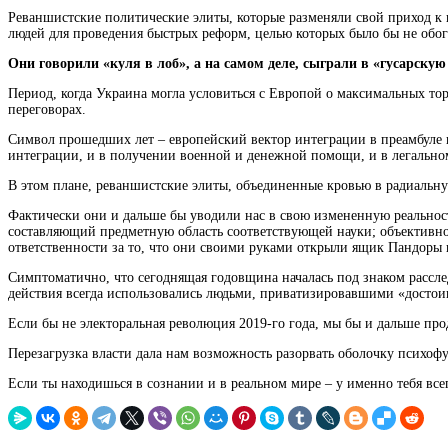
Реваншистские политические элиты, которые разменяли свой приход к
людей для проведения быстрых реформ, целью которых было бы не обог
Они говорили «куля в лоб», а на самом деле, сыграли в «гусарскую
Период, когда Украина могла условиться с Европой о максимальных т
переговорах.
Символ прошедших лет – европейский вектор интеграции в преамбуле 
интеграции, и в получении военной и денежной помощи, и в легальном
В этом плане, реваншистские элиты, объединенные кровью в радиальну
Фактически они и дальше бы уводили нас в свою измененную
реально
составляющий предметную область соответствующей науки; объективно
ответственности за то, что они своими руками открыли ящик Пандоры 
Симптоматично, что сегоднящая годовщина началась под знаком рассле
действия всегда использовались людьми, приватизировавшими «достоин
Если бы не электоральная революция 2019-го года, мы бы и дальше пр
Перезагрузка власти дала нам возможность разорвать оболочку психофу
Если ты находишься в сознании и в реальном мире – у именно тебя все