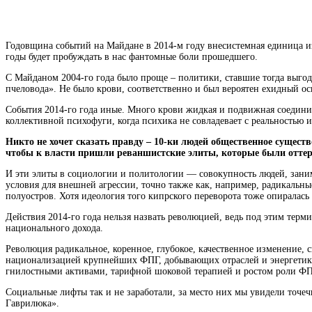
Годовщина событий на Майдане в 2014-м
году
внесистемная единица из
годы будет пробуждать в нас фантомные боли прошедшего.
С Майданом 2004-го года было проще – политики, ставшие тогда выгод
пчеловода». Не было крови, соответственно и был вероятен ехидный ос
События 2014-го года иные. Много
крови
жидкая и подвижная соедини
коллективной психофуги, когда психика не совладевает с реальностью 
Никто не хочет сказать правду – 10-ки
людей
общественное существ
чтобы к власти пришли реваншистские элиты, которые были отте
И эти
элиты
в социологии и политологии — совокупность людей, зани
условия для внешней агрессии, точно также как, например, радикальны
полуостров. Хотя идеология того кипрского переворота тоже опиралась
Действия 2014-го года нельзя назвать революцией, ведь под этим терм
национального дохода.
Революция
радикальное, коренное, глубокое, качественное изменение
национализацией крупнейших ФПГ, добывающих отраслей и энергети
гнилостными активами, тарифной шоковой терапией и ростом роли ФПГ
Социальные лифты так и не заработали, за место них мы увидели точе
Гаврилюка».