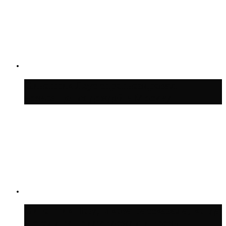
Синоптик Леус спрогнозировал
возвращение дождей в Москву
Синоптик Позднякова рассказала, когда
в столицу придут дожди и грозы