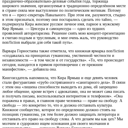
празднично-образовательно-деловые события года, торжища
широкого значения, организуемые в традиционно определённом месте
в стране сняла мое выступление по политическим мотивам. Потому
что я — пресс-секретарь Навального. При этом им, разумеется, стыдно
в этом признаться, поэтому они постарались сделать это тайно, —
подчеркнула
Кира
женское русское личное имя, парное к мужскому
Кир
Ярмыш. — Цензура и самоцензура — одно из худших
проявлений авторитаризма. Решение снять мою концепт-презентацию
я считаю подлым и трусливым, и мне очень жаль, что руководство
non/fiction выбрали для себя такой путь».
Варвара Горностаева также отметила, что книжная ярмарка non/fiction
«создавалась на принципах гуманизма, умственной честности и
независимости — в том числе и от государства». «То, что происходит
сегодня, находится в прямом противоречии с ее прежним
манифестом», — добавила она.
Книгоиздатель напомнила, что Кира Ярмыш и еще девять человек
стали фигурантами «грубо состряпанного «санитарного дела». В связи
с этим она «лишена способности выходить из дома, ей запрещено
любое общение, кроме встреч с адвокатами, она не может сама писать
и получать письма, воспользоваться интернетом и телефоном». «Она
поражена в правах, в главном праве человека — праве на свободу. А
свобода — это конкретно то, что и должна отстаивать культура.
Книжное сообщество, которое по определению должно стоять на
позициях гуманизма, уж тем более должно защищать литератора и
отстаивать его право на свободу слова. А что делаем мы как цех? Мы
молчим и судорожно ищем основания для своего молчания и