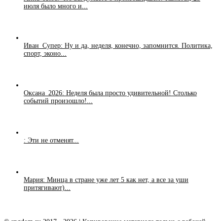
июля было много и...
Иван_Супер: Ну и да, неделя, конечно, запомнится. Политика,
спорт, эконо...
Оксана_2026: Неделя была просто удивительной! Столько
событий произошло!...
: Эти не отменят...
Мария: Минца в стране уже лет 5 как нет, а все за уши
притягивают)...