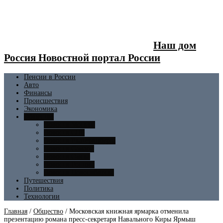
Наш дом
Россия Новостной портал России
Пенсии в России
Авто
Финансы
Происшествия
Экономика
Общество
Новости Москвы
Новости СПБ
Новости Екатеринбурга
Новости Самары
Новости Омска
Новости Ростова
Новости Новосибирска
Путешествия
Политика
Технологии
Главная
/
Общество
/
Московская книжная ярмарка отменила
презентацию романа пресс-секретаря Навального Киры Ярмыш