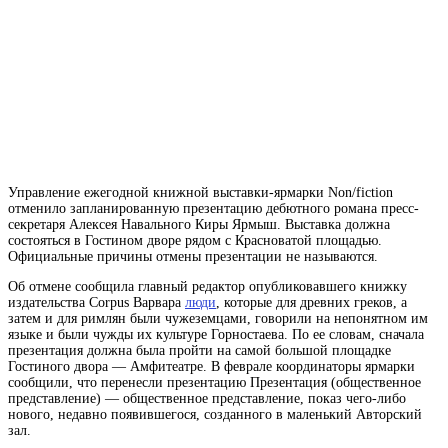
Управление ежегодной книжной выставки-ярмарки Non/fiction
отменило запланированную презентацию дебютного романа пресс-
секретаря Алексея Навального Киры Ярмыш. Выставка должна
состояться в Гостином дворе рядом с Красноватой площадью.
Официальные причины отмены презентации не называются.
Об отмене сообщила главный редактор опубликовавшего книжку
издательства Corpus
Варвара
люди
, которые для древних греков, а
затем и для римлян были чужеземцами, говорили на непонятном им
языке и были чужды их культуре
Горностаева. По ее словам, сначала
презентация должна была пройти на самой большой площадке
Гостиного двора — Амфитеатре. В феврале координаторы ярмарки
сообщили, что перенесли
презентацию
Презентация (общественное
представление) — общественное представление, показ чего-либо
нового, недавно появившегося, созданного
в маленький Авторский
зал.