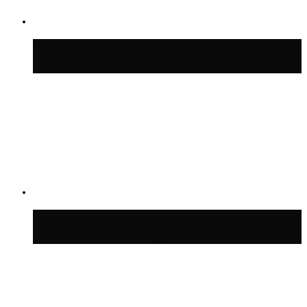
Волонтёрский фестиваль пройдёт на
пяти площадках Москвы 8 августа
Синоптик Заводченков: с пятницы в
Москве потеплеет до +25 °C