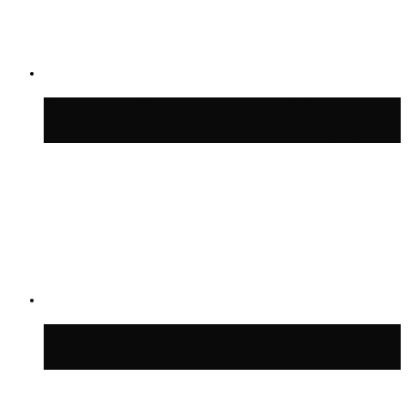
Синоптик Ильин: в ночь на 24 июля в
Московской области может быть +8 °C
Синоптик Шувалов: дождь повторится в
Москве сегодня во второй половине дня