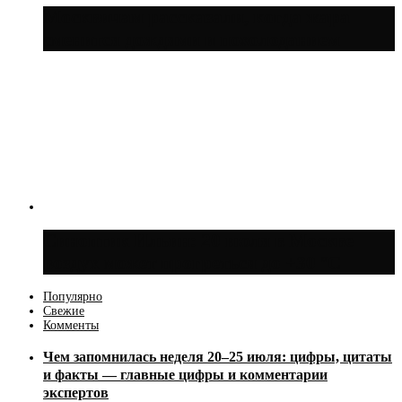
Москвичам рассказали, когда жара
сменится дождями и похолоданием
Синоптик Ильин: 20 июля в Москве
воздух может прогреться до +30 °C
Популярно
Свежие
Комменты
Чем запомнилась неделя 20–25 июля: цифры, цитаты
и факты — главные цифры и комментарии
экспертов