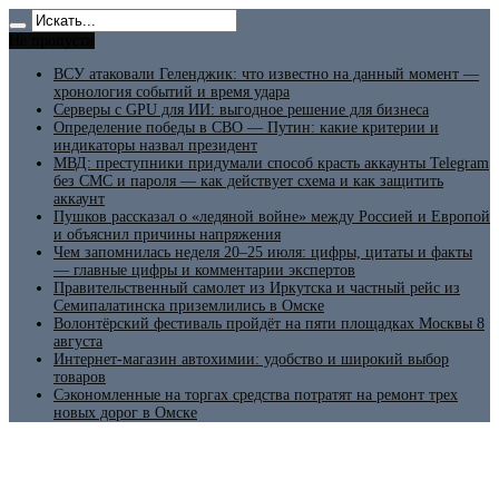
Не пропусти
ВСУ атаковали Геленджик: что известно на данный момент —
хронология событий и время удара
Серверы с GPU для ИИ: выгодное решение для бизнеса
Определение победы в СВО — Путин: какие критерии и
индикаторы назвал президент
МВД: преступники придумали способ красть аккаунты Telegram
без СМС и пароля — как действует схема и как защитить
аккаунт
Пушков рассказал о «ледяной войне» между Россией и Европой
и объяснил причины напряжения
Чем запомнилась неделя 20–25 июля: цифры, цитаты и факты
— главные цифры и комментарии экспертов
Правительственный самолет из Иркутска и частный рейс из
Семипалатинска приземлились в Омске
Волонтёрский фестиваль пройдёт на пяти площадках Москвы 8
августа
Интернет-магазин автохимии: удобство и широкий выбор
товаров
Сэкономленные на торгах средства потратят на ремонт трех
новых дорог в Омске