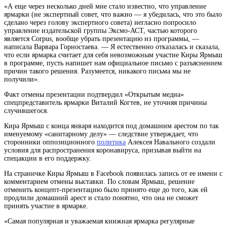
«А еще через несколько дней мне стало известно, что управление
ярмарки (не экспертный совет, что важно — я убедилась, что это было
сделано через голову экспертного совета) негласно попросило
управление издательской группы Эксмо-АСТ, частью которого
является Corpus, вообще убрать презентацию из программы, —
написала Варвара Горностаева. — Я естественно отказалась и сказала,
что если ярмарка считает для себя невозможным участие Киры Ярмыш
в программе, пусть напишет нам официальное письмо с разъяснением
причин такого решения. Разумеется, никакого письма мы не
получили».
Факт отмены презентации подтвердил «Открытым медиа»
спецпредставитель ярмарки Виталий Когтев, не уточняя причины
случившегося.
Кира Ярмыш с конца января находится под домашним арестом по так
именуемому «санитарному делу» — следствие утверждает, что
сторонники оппозиционного
политика
Алексея Навального создали
условия для распространения коронавируса, призывая выйти на
спецакции в его поддержку.
На страничке Киры Ярмыш в Facebook появилась запись от ее имени с
комментарием отмены выставки. По словам Ярмыш, решение
отменить концепт-презентацию было принято еще до того, как ей
продлили домашний арест и стало понятно, что она не сможет
принять участие в ярмарке.
«Самая популярная и уважаемая книжная
ярмарка
регулярные