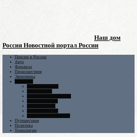
Наш дом
Россия Новостной портал России
Пенсии в России
Авто
Финансы
Происшествия
Экономика
Общество
Новости Москвы
Новости СПБ
Новости Екатеринбурга
Новости Самары
Новости Омска
Новости Ростова
Новости Новосибирска
Путешествия
Политика
Технологии