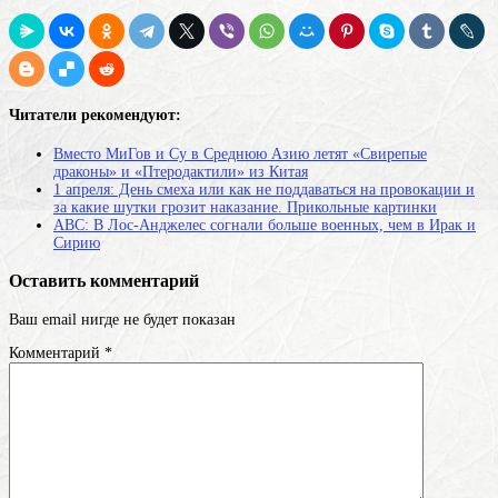
Читатели рекомендуют:
Вместо МиГов и Су в Среднюю Азию летят «Свирепые
драконы» и «Птеродактили» из Китая
1 апреля: День смеха или как не поддаваться на провокации и
за какие шутки грозит наказание. Прикольные картинки
ABC: В Лос-Анджелес согнали больше военных, чем в Ирак и
Сирию
Оставить комментарий
Ваш email нигде не будет показан
Комментарий
*