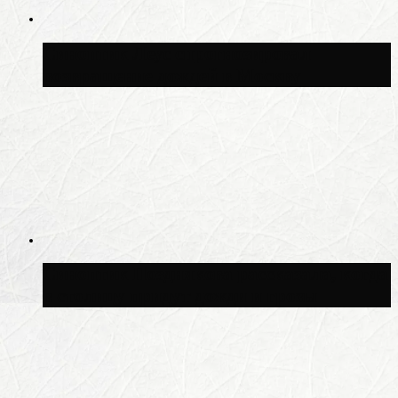
Синоптик Леус спрогнозировал
возвращение дождей в Москву
Синоптик Позднякова рассказала, когда
в столицу придут дожди и грозы