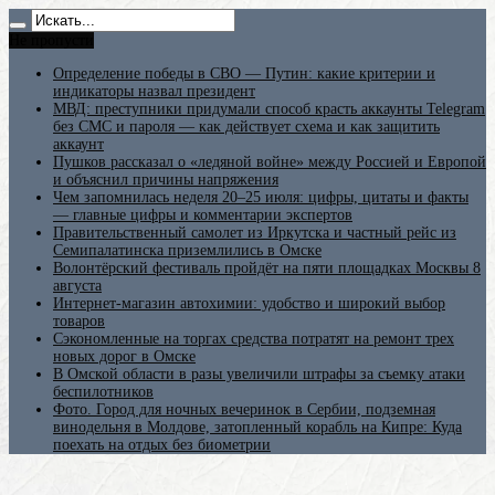
Не пропусти
Определение победы в СВО — Путин: какие критерии и
индикаторы назвал президент
МВД: преступники придумали способ красть аккаунты Telegram
без СМС и пароля — как действует схема и как защитить
аккаунт
Пушков рассказал о «ледяной войне» между Россией и Европой
и объяснил причины напряжения
Чем запомнилась неделя 20–25 июля: цифры, цитаты и факты
— главные цифры и комментарии экспертов
Правительственный самолет из Иркутска и частный рейс из
Семипалатинска приземлились в Омске
Волонтёрский фестиваль пройдёт на пяти площадках Москвы 8
августа
Интернет-магазин автохимии: удобство и широкий выбор
товаров
Сэкономленные на торгах средства потратят на ремонт трех
новых дорог в Омске
В Омской области в разы увеличили штрафы за съемку атаки
беспилотников
Фото. Город для ночных вечеринок в Сербии, подземная
винодельня в Молдове, затопленный корабль на Кипре: Куда
поехать на отдых без биометрии