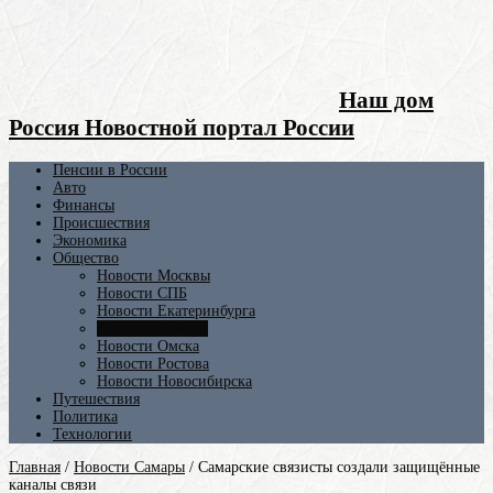
Наш дом
Россия Новостной портал России
Пенсии в России
Авто
Финансы
Происшествия
Экономика
Общество
Новости Москвы
Новости СПБ
Новости Екатеринбурга
Новости Самары
Новости Омска
Новости Ростова
Новости Новосибирска
Путешествия
Политика
Технологии
Главная
/
Новости Самары
/
Самарские связисты создали защищённые
каналы связи