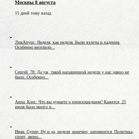
Москвы 8 августа
15 дней тому назад
ЛикАпупс: Неделя, как неделя. Были взлеты и падения.
Особенно веселило...
Сергей_78: Да уж, такой насыщенной недели у нас давно не
было. Особенно...
Анна_Клос: Что вы думаете о произошедшем? Кажется, 25
июля было много и...
Иван_Супер: Ну и да, неделя, конечно, запомнится. Политика,
спорт, эконо...