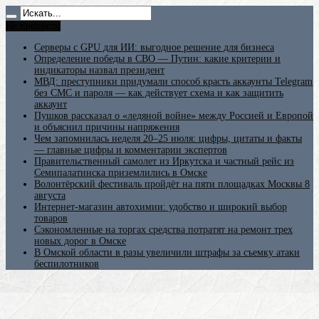
Не пропусти
Серверы с GPU для ИИ: выгодное решение для бизнеса
Определение победы в СВО — Путин: какие критерии и
индикаторы назвал президент
МВД: преступники придумали способ красть аккаунты Telegram
без СМС и пароля — как действует схема и как защитить
аккаунт
Пушков рассказал о «ледяной войне» между Россией и Европой
и объяснил причины напряжения
Чем запомнилась неделя 20–25 июля: цифры, цитаты и факты
— главные цифры и комментарии экспертов
Правительственный самолет из Иркутска и частный рейс из
Семипалатинска приземлились в Омске
Волонтёрский фестиваль пройдёт на пяти площадках Москвы 8
августа
Интернет-магазин автохимии: удобство и широкий выбор
товаров
Сэкономленные на торгах средства потратят на ремонт трех
новых дорог в Омске
В Омской области в разы увеличили штрафы за съемку атаки
беспилотников