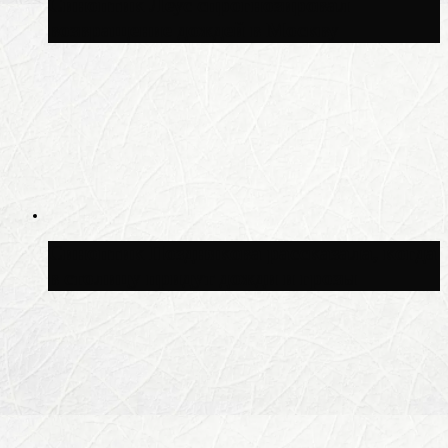
Синоптик Леус спрогнозировал
возвращение дождей в Москву
Синоптик Позднякова рассказала, когда
в столицу придут дожди и грозы