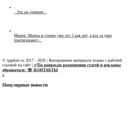
: Эти не отменят...
Мария: Минца в стране уже лет 5 как нет, а все за уши
притягивают)...
© rpgdom.ru 2017 - 2026 | Копирование материала только с рабочей
ссылкой на сайт |
✅По вопросам размещения статей и рекламы
обращаться: ☏ КОНТАКТЫ
x
Популярные новости