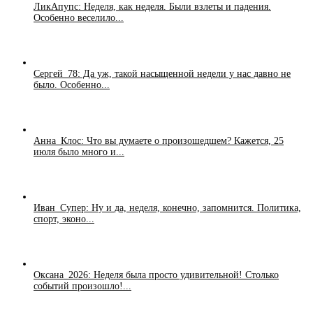
ЛикАпупс: Неделя, как неделя. Были взлеты и падения.
Особенно веселило...
Сергей_78: Да уж, такой насыщенной недели у нас давно не
было. Особенно...
Анна_Клос: Что вы думаете о произошедшем? Кажется, 25
июля было много и...
Иван_Супер: Ну и да, неделя, конечно, запомнится. Политика,
спорт, эконо...
Оксана_2026: Неделя была просто удивительной! Столько
событий произошло!...