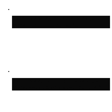
Синоптик Заводченков: с пятницы в
Москве потеплеет до +25 °C
Синоптик Ильин: в ночь на 24 июля в
Московской области может быть +8 °C