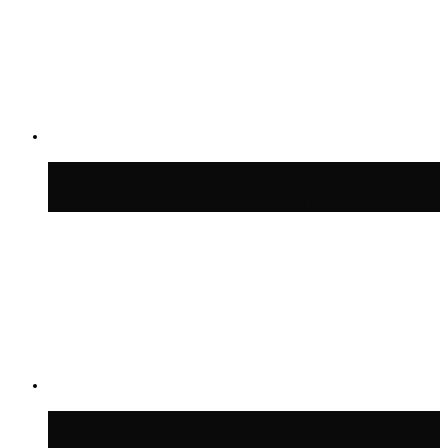
Синоптик Позднякова рассказала, когда
в столицу придут дожди и грозы
В Москве благоустроили сквер рядом с