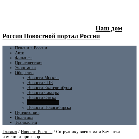
Наш дом
Россия Новостной портал России
Пенсии в России
Авто
Финансы
Происшествия
Экономика
Общество
Новости Москвы
Новости СПБ
Новости Екатеринбурга
Новости Самары
Новости Омска
Новости Ростова
Новости Новосибирска
Путешествия
Политика
Технологии
Главная
/
Новости Ростова
/
Сотруднику военкомата Каменска
изменили приговор