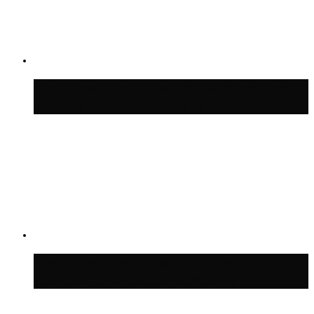
Синоптик Шувалов: дождь повторится в
Москве сегодня во второй половине дня
Синоптик Леус спрогнозировал
возвращение дождей в Москву