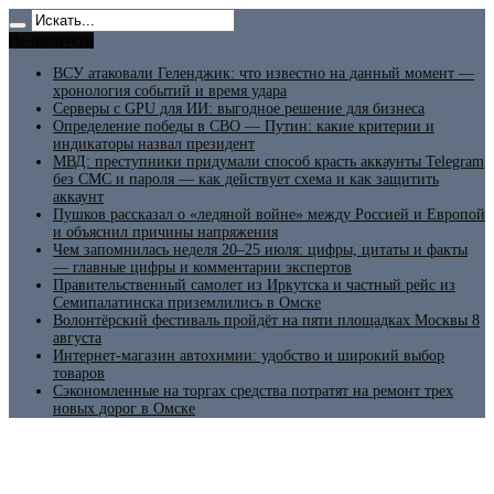
Не пропусти
ВСУ атаковали Геленджик: что известно на данный момент —
хронология событий и время удара
Серверы с GPU для ИИ: выгодное решение для бизнеса
Определение победы в СВО — Путин: какие критерии и
индикаторы назвал президент
МВД: преступники придумали способ красть аккаунты Telegram
без СМС и пароля — как действует схема и как защитить
аккаунт
Пушков рассказал о «ледяной войне» между Россией и Европой
и объяснил причины напряжения
Чем запомнилась неделя 20–25 июля: цифры, цитаты и факты
— главные цифры и комментарии экспертов
Правительственный самолет из Иркутска и частный рейс из
Семипалатинска приземлились в Омске
Волонтёрский фестиваль пройдёт на пяти площадках Москвы 8
августа
Интернет-магазин автохимии: удобство и широкий выбор
товаров
Сэкономленные на торгах средства потратят на ремонт трех
новых дорог в Омске