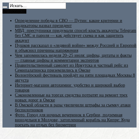
Не пропусти
Определение победы в СВО — Путин: какие критерии и
индикаторы назвал президент
МВД: преступники придумали способ красть аккаунты Telegram
без СМС и пароля — как действует схема и как защитить
аккаунт
Пушков рассказал о «ледяной войне» между Россией и Европой
и объяснил причины напряжения
Чем запомнилась неделя 20–25 июля: цифры, цитаты и факты
— главные цифры и комментарии экспертов
Правительственный самолет из Иркутска и частный рейс из
Семипалатинска приземлились в Омске
Волонтёрский фестиваль пройдёт на пяти площадках Москвы 8
августа
Интернет-магазин автохимии: удобство и широкий выбор
товаров
Сэкономленные на торгах средства потратят на ремонт трех
новых дорог в Омске
В Омской области в разы увеличили штрафы за съемку атаки
беспилотников
Фото. Город для ночных вечеринок в Сербии, подземная
винодельня в Молдове, затопленный корабль на Кипре: Куда
поехать на отдых без биометрии