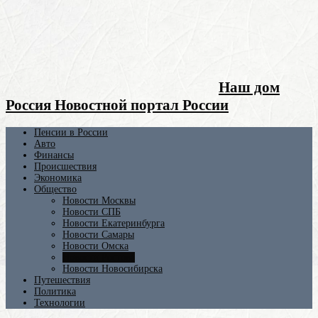
Наш дом
Россия Новостной портал России
Пенсии в России
Авто
Финансы
Происшествия
Экономика
Общество
Новости Москвы
Новости СПБ
Новости Екатеринбурга
Новости Самары
Новости Омска
Новости Ростова
Новости Новосибирска
Путешествия
Политика
Технологии