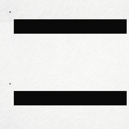
Волонтёрский фестиваль пройдёт на
пяти площадках Москвы 8 августа
Синоптик Заводченков: с пятницы в
Москве потеплеет до +25 °C