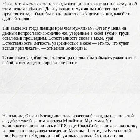
«1-ое, что хочется сказать: каждая женщина прекрасна по-своему, и об
этом нельзя забывать! Да и у каждого мужчины собственные
предпочтения, и было бы глупо равнять всех девушек под какой-то
единый эталон.
Так какие же тогда девицы нравятся мужчинам? Ответ у меня на
данный вопрос такой: конечно же, уверенные в себе! Губы и груди
остались в прошедшем. Естественность снова в моде, ура!
Естественность, легкость, уверенностью в себе — это то, что будет
всегда привлекать», — отметила Воеводина.
Таганроженка добавила, что девицы не должны забывать ухаживать за
собой, а вот модернизировать не стоит.
Напомним, Оксана Воеводина стала известна благодаря пышноватой
свадьбе с уже бывшим королем Малайзии. Мухаммад V и
таганроженка поженились в 2018 году. Свадьба была похожа на сказку
и прошла в наилучшем заведении Москвы. Платье для Воеводиной
шил Валентин Юдашкин, а обручальное кольцо Оксаны стоило