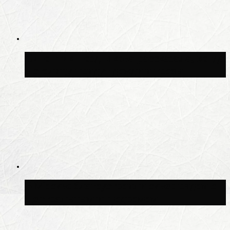
Синоптик Позднякова рассказала, когда
в столицу придут дожди и грозы
В Москве благоустроили сквер рядом с
Центральным ипподромом