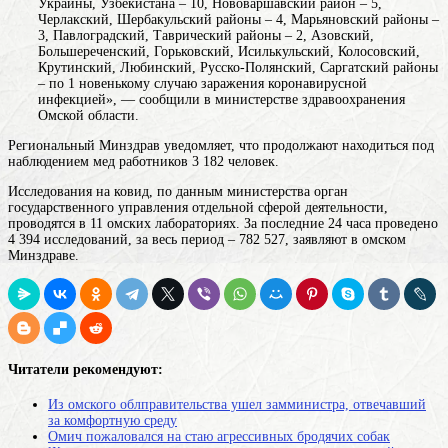
Украины, Узбекистана
– 10, Нововаршавский район – 5,
Черлакский, Шербакульский районы – 4, Марьяновский районы –
3, Павлоградский, Таврический районы – 2, Азовский,
Большереченский, Горьковский, Исилькульский, Колосовский,
Крутинский, Любинский, Русско-Полянский, Саргатский районы
– по 1 новенькому случаю заражения коронавирусной
инфекцией», — сообщили в министерстве здравоохранения
Омской области.
Региональный Минздрав уведомляет, что продолжают находиться под
наблюдением мед работников 3 182 человек.
Исследования на ковид, по данным
министерства
орган
государственного управления отдельной сферой деятельности
,
проводятся в 11 омских лабораториях. За последние 24 часа проведено
4 394 исследований, за весь период – 782 527, заявляют в омском
Минздраве.
Читатели рекомендуют:
Из омского облправительства ушел замминистра, отвечавший
за комфортную среду
Омич пожаловался на стаю агрессивных бродячих собак