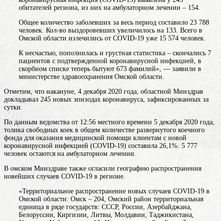
обитателей региона, из них на амбулаторном лечении – 154.
Общее количество заболевших за весь период составило 23 788
человек. Кол-во выздоровевших увеличилось на 133. Всего в
Омской области излечились от COVID-19 уже 15 574 человек.
К несчастью, пополнилась и грустная статистика – скончались 7
пациентов с подтвержденной коронавирусной инфекцией, в
скорбном списке теперь бытуют 673 фамилий», — заявили в
министерстве здравоохранения Омской области.
Отметим, что накануне, 4 декабря 2020 года, областной Минздрав
докладывал 245 новых эпизодах коронавируса, зафиксированных за
сутки.
По данным ведомства от 12:56 местного времени 5 декабря 2020 года,
толика свободных коек в общем количестве развернутого коечного
фонда для оказания медицинской помощи клиентам с новой
коронавирусной инфекцией (COVID-19) составила 26,1%. 5 777
человек остаются на амбулаторном лечении.
В омском Минздраве также огласили географию распространения
новейших случаев COVID-19 в регионе.
«Территориальное распространение новых случаев COVID-19 в
Омской области: Омск – 204, Омский
район
территориальная
единица в ряде государств: СССР, России, Азербайджана,
Белоруссии, Киргизии, Литвы, Молдавии, Таджикистана,