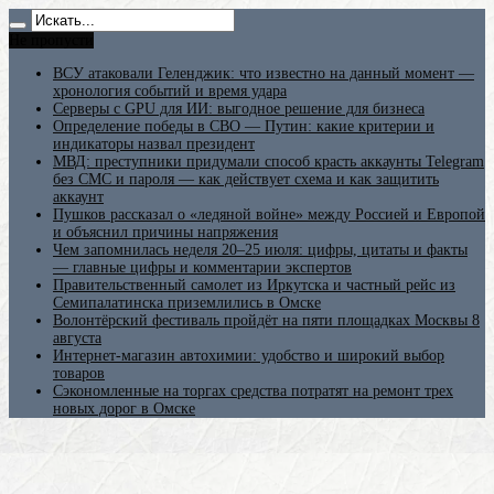
Не пропусти
ВСУ атаковали Геленджик: что известно на данный момент —
хронология событий и время удара
Серверы с GPU для ИИ: выгодное решение для бизнеса
Определение победы в СВО — Путин: какие критерии и
индикаторы назвал президент
МВД: преступники придумали способ красть аккаунты Telegram
без СМС и пароля — как действует схема и как защитить
аккаунт
Пушков рассказал о «ледяной войне» между Россией и Европой
и объяснил причины напряжения
Чем запомнилась неделя 20–25 июля: цифры, цитаты и факты
— главные цифры и комментарии экспертов
Правительственный самолет из Иркутска и частный рейс из
Семипалатинска приземлились в Омске
Волонтёрский фестиваль пройдёт на пяти площадках Москвы 8
августа
Интернет-магазин автохимии: удобство и широкий выбор
товаров
Сэкономленные на торгах средства потратят на ремонт трех
новых дорог в Омске