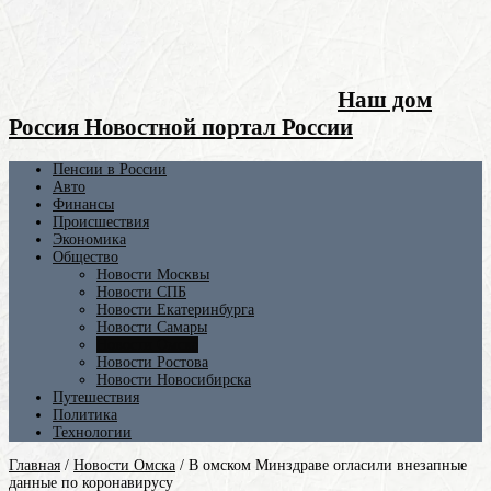
Наш дом
Россия Новостной портал России
Пенсии в России
Авто
Финансы
Происшествия
Экономика
Общество
Новости Москвы
Новости СПБ
Новости Екатеринбурга
Новости Самары
Новости Омска
Новости Ростова
Новости Новосибирска
Путешествия
Политика
Технологии
Главная
/
Новости Омска
/
В омском Минздраве огласили внезапные
данные по коронавирусу