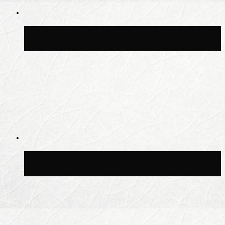
Синоптик Шувалов: дождь повторится в
Москве сегодня во второй половине дня
Синоптик Леус спрогнозировал
возвращение дождей в Москву