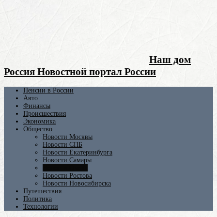
Наш дом
Россия Новостной портал России
Пенсии в России
Авто
Финансы
Происшествия
Экономика
Общество
Новости Москвы
Новости СПБ
Новости Екатеринбурга
Новости Самары
Новости Омска
Новости Ростова
Новости Новосибирска
Путешествия
Политика
Технологии