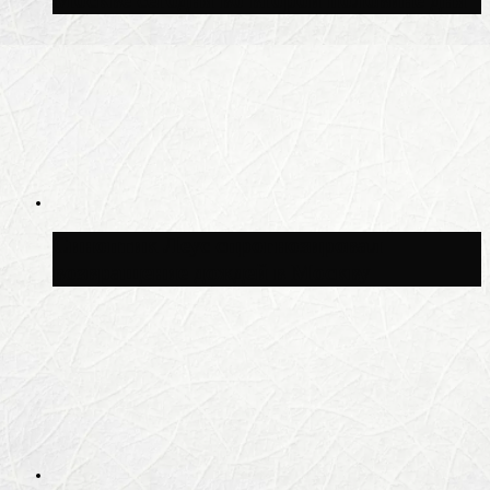
Синоптик Леус спрогнозировал
возвращение дождей в Москву