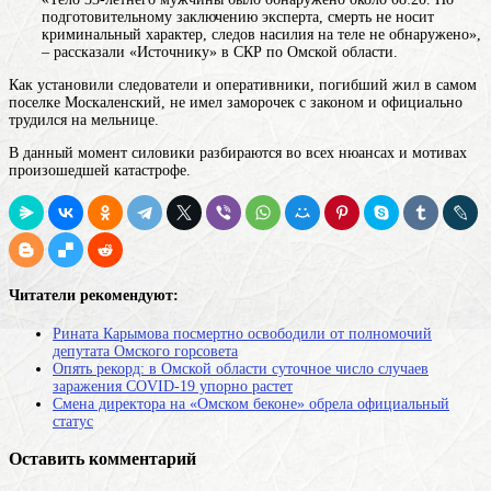
подготовительному заключению эксперта, смерть не носит
криминальный характер, следов насилия на теле не обнаружено»,
– рассказали «Источнику» в СКР по Омской области.
Как установили следователи и оперативники, погибший жил в самом
поселке Москаленский, не имел заморочек с законом и официально
трудился на мельнице.
В данный момент силовики разбираются во всех нюансах и мотивах
произошедшей катастрофе.
Читатели рекомендуют:
Рината Карымова посмертно освободили от полномочий
депутата Омского горсовета
Опять рекорд: в Омской области суточное число случаев
заражения COVID-19 упорно растет
Смена директора на «Омском беконе» обрела официальный
статус
Оставить комментарий