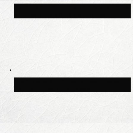
Синоптик Позднякова рассказала, когда
в столицу придут дожди и грозы
В Москве благоустроили сквер рядом с
Центральным ипподромом