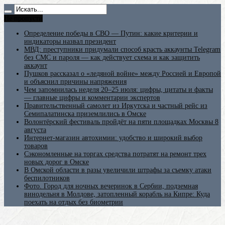
Не пропусти
Определение победы в СВО — Путин: какие критерии и
индикаторы назвал президент
МВД: преступники придумали способ красть аккаунты Telegram
без СМС и пароля — как действует схема и как защитить
аккаунт
Пушков рассказал о «ледяной войне» между Россией и Европой
и объяснил причины напряжения
Чем запомнилась неделя 20–25 июля: цифры, цитаты и факты
— главные цифры и комментарии экспертов
Правительственный самолет из Иркутска и частный рейс из
Семипалатинска приземлились в Омске
Волонтёрский фестиваль пройдёт на пяти площадках Москвы 8
августа
Интернет-магазин автохимии: удобство и широкий выбор
товаров
Сэкономленные на торгах средства потратят на ремонт трех
новых дорог в Омске
В Омской области в разы увеличили штрафы за съемку атаки
беспилотников
Фото. Город для ночных вечеринок в Сербии, подземная
винодельня в Молдове, затопленный корабль на Кипре: Куда
поехать на отдых без биометрии