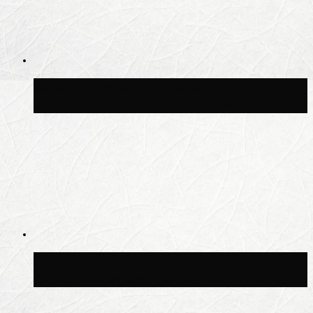
Волонтёрский фестиваль пройдёт на
пяти площадках Москвы 8 августа
Синоптик Заводченков: с пятницы в
Москве потеплеет до +25 °C