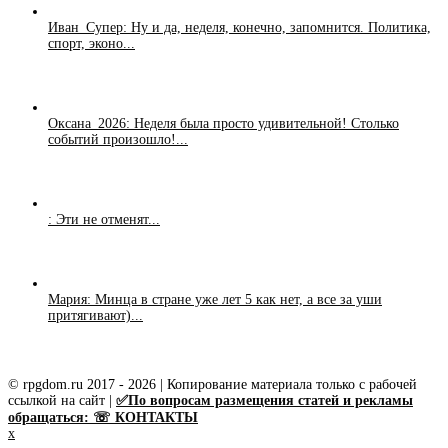
Иван_Супер: Ну и да, неделя, конечно, запомнится. Политика,
спорт, эконо...
Оксана_2026: Неделя была просто удивительной! Столько
событий произошло!...
: Эти не отменят...
Мария: Минца в стране уже лет 5 как нет, а все за уши
притягивают)...
© rpgdom.ru 2017 - 2026 | Копирование материала только с рабочей
ссылкой на сайт |
✅По вопросам размещения статей и рекламы
обращаться: ☏ КОНТАКТЫ
x