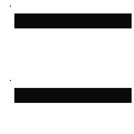
В Москве благоустроили сквер рядом с
Центральным ипподромом
Москвичам рассказали, когда жара
сменится дождями и похолоданием