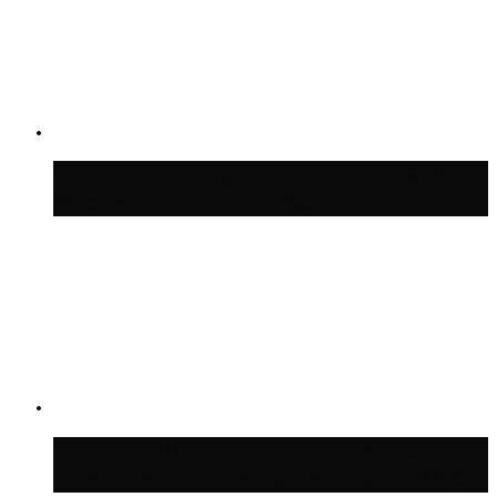
Синоптик Заводченков: с пятницы в
Москве потеплеет до +25 °C
Синоптик Ильин: в ночь на 24 июля в
Московской области может быть +8 °C