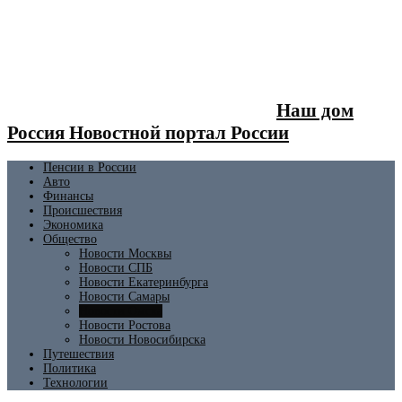
Наш дом
Россия Новостной портал России
Пенсии в России
Авто
Финансы
Происшествия
Экономика
Общество
Новости Москвы
Новости СПБ
Новости Екатеринбурга
Новости Самары
Новости Омска
Новости Ростова
Новости Новосибирска
Путешествия
Политика
Технологии