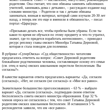
родителям. Она считает, что они обязаны заменять заболевших
учителей, занимаясь дома с детками», – рассуждало издание над
словами министра. – Родители и так с детьми обязаны
заниматься, вникая в материал, который сами изучали 20-30 лет
назад, а теперь им это еще и вменили в обязанность», – писал
портал «Царьград».
«Призываю делать все, чтобы пробелы были убраны. Если ты
какое-то время не обучался по этому предмету и что-то утратил,
значит, где-то придется поработать интенсивнее», – приводил
ресурс реплику главы омского Минобра Татьяны Дерновой,
которая и стала поводом для полемики.
В рубрике «СуперОмска» «Суд общественности» читателям
предлагалось ответить на вопрос: «Совет Дерновой
родителям
ближайшие родственники человека, составляющие основу его семьи
(см. отец и мать)
омских школьников окрестили бесполезным. Вы
согласны?».
В качестве вариантов ответа предлагались варианты: «Да, согласен
(согласна)», «Нет, не согласен (не согласна)» и «Мне все равно».
Значительное большинство проголосовавших – 63 % – выбрало
вариант «Да, согласен (согласна)», подтвердив своим ответом
бесполезность совета омского министра образования. Еще 32 %
членов опроса не согласились с тем, что совет Татьяны Дерновой
родителям омских школьников бесполезен. И оставшиеся 5 %
респондентов заявили, что им «все равно».