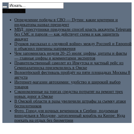
Не пропусти
Определение победы в СВО — Путин: какие критерии и
индикаторы назвал президент
МВД: преступники придумали способ красть аккаунты Telegram
без СМС и пароля — как действует схема и как защитить
аккаунт
Пушков рассказал о «ледяной войне» между Россией и Европой
и объяснил причины напряжения
Чем запомнилась неделя 20–25 июля: цифры, цитаты и факты
— главные цифры и комментарии экспертов
Правительственный самолет из Иркутска и частный рейс из
Семипалатинска приземлились в Омске
Волонтёрский фестиваль пройдёт на пяти площадках Москвы 8
августа
Интернет-магазин автохимии: удобство и широкий выбор
товаров
Сэкономленные на торгах средства потратят на ремонт трех
новых дорог в Омске
В Омской области в разы увеличили штрафы за съемку атаки
беспилотников
Фото. Город для ночных вечеринок в Сербии, подземная
винодельня в Молдове, затопленный корабль на Кипре: Куда
поехать на отдых без биометрии