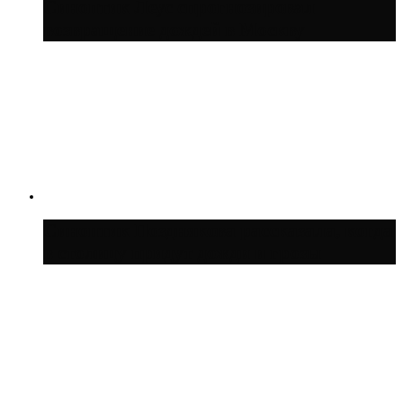
Синоптик Леус спрогнозировал
возвращение дождей в Москву
Синоптик Позднякова рассказала, когда
в столицу придут дожди и грозы