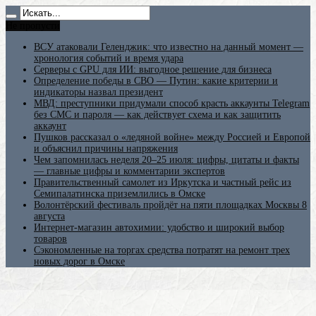
Не пропусти
ВСУ атаковали Геленджик: что известно на данный момент —
хронология событий и время удара
Серверы с GPU для ИИ: выгодное решение для бизнеса
Определение победы в СВО — Путин: какие критерии и
индикаторы назвал президент
МВД: преступники придумали способ красть аккаунты Telegram
без СМС и пароля — как действует схема и как защитить
аккаунт
Пушков рассказал о «ледяной войне» между Россией и Европой
и объяснил причины напряжения
Чем запомнилась неделя 20–25 июля: цифры, цитаты и факты
— главные цифры и комментарии экспертов
Правительственный самолет из Иркутска и частный рейс из
Семипалатинска приземлились в Омске
Волонтёрский фестиваль пройдёт на пяти площадках Москвы 8
августа
Интернет-магазин автохимии: удобство и широкий выбор
товаров
Сэкономленные на торгах средства потратят на ремонт трех
новых дорог в Омске