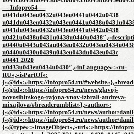
— Infopro54 —
u041du043eu0432u043eu0441u0442u0438
u041du043eu0432u043eu0441u0438u0431u043
u041du043eu0432u043eu0441u0442u0438
u0421u0438u0431u0438u0440u0438″,»descript
u0440u0443u043au043eu0432u043eu0434u043
u0440u0430u0439u043eu043du043eu043c
u0441 2020
u0433u043eu0434u0430″,»inLanguage»:»ru-
RU»,»isPartOf»:
{«@id»:»https://infopro54.ru/#website»},»brea
{«@id»:»https://infopro54.ru/news/glavoj-
novosibirskogo-rajona-vnov-izbrali-andreya-
mixajlova/#breadcrumblist»},»author»:
{«@id»:»https://infopro54.ru/news/author/danil
{«@id»:»https://infopro54.ru/news/author/dani
{«@type»:»ImageObject»,»url»:»https://infopro