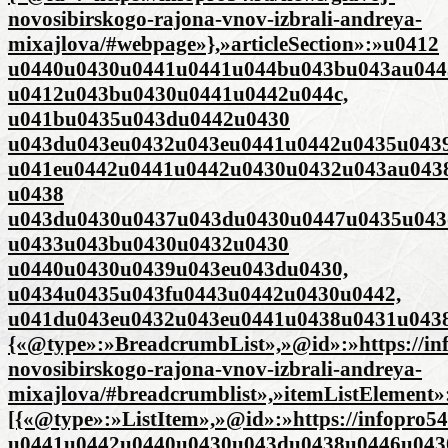
novosibirskogo-rajona-vnov-izbrali-andreya-
mixajlova/#webpage»},»articleSection»:»u0412
u0440u0430u0441u0441u044bu043bu043au044
u0412u043bu0430u0441u0442u044c,
u041bu0435u043du0442u0430
u043du043eu0432u043eu0441u0442u0435u0439
u041eu0442u0441u0442u0430u0432u043au043
u0438
u043du0430u0437u043du0430u0447u0435u043
u0433u043bu0430u0432u0430
u0440u0430u0439u043eu043du0430,
u0434u0435u043fu0443u0442u0430u0442,
u041du043eu0432u043eu0441u0438u0431u0438
{«@type»:»BreadcrumbList»,»@id»:»https://inf
novosibirskogo-rajona-vnov-izbrali-andreya-
mixajlova/#breadcrumblist»,»itemListElement»
[{«@type»:»ListItem»,»@id»:»https://infopro
u0441u0442u0440u0430u043du0438u0446u0430″,»i