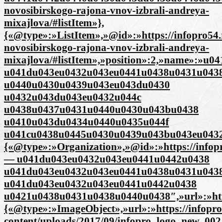
novosibirskogo-rajona-vnov-izbrali-andreya-
mixajlova/#listItem»},
{«@type»:»ListItem»,»@id»:»https://infopro54.
novosibirskogo-rajona-vnov-izbrali-andreya-
mixajlova/#listItem»,»position»:2,»name»:»
u041du043eu0432u043eu0441u0438u0431u043
u0440u0430u0439u043eu043du0430
u0432u043du043eu0432u044c
u0438u0437u0431u0440u0430u043bu0438
u0410u043du0434u0440u0435u044f
u041cu0438u0445u0430u0439u043bu043eu0432u04
{«@type»:»Organization»,»@id»:»https://infop
— u041du043eu0432u043eu0441u0442u0438
u041du043eu0432u043eu0441u0438u0431u043
u041du043eu0432u043eu0441u0442u0438
u0421u0438u0431u0438u0440u0438″,»url»:»http
{«@type»:»ImageObject»,»url»:»https://infopro
content/uploads/2017/09/infopro_logo_new_002.