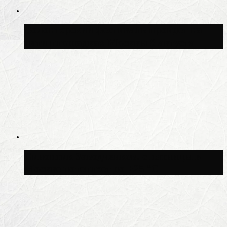
Волонтёрский фестиваль пройдёт на
пяти площадках Москвы 8 августа
Синоптик Заводченков: с пятницы в
Москве потеплеет до +25 °C