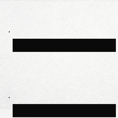
Синоптик Леус спрогнозировал
возвращение дождей в Москву
Синоптик Позднякова рассказала, когда
в столицу придут дожди и грозы