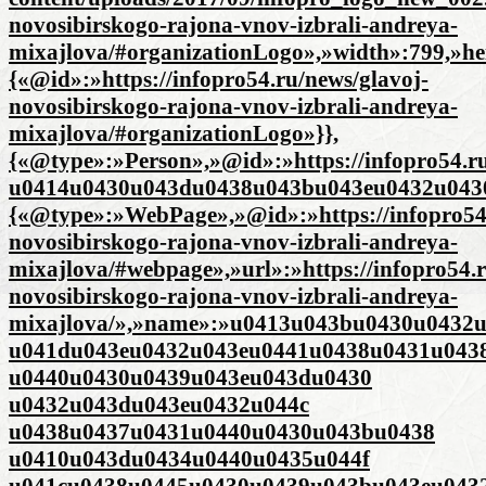
novosibirskogo-rajona-vnov-izbrali-andreya-
mixajlova/#organizationLogo»,»width»:799,»he
{«@id»:»https://infopro54.ru/news/glavoj-
novosibirskogo-rajona-vnov-izbrali-andreya-
mixajlova/#organizationLogo»}},
{«@type»:»Person»,»@id»:»https://infopro54.r
u0414u0430u043du0438u043bu043eu0432u0430
{«@type»:»WebPage»,»@id»:»https://infopro54.
novosibirskogo-rajona-vnov-izbrali-andreya-
mixajlova/#webpage»,»url»:»https://infopro54.r
novosibirskogo-rajona-vnov-izbrali-andreya-
mixajlova/»,»name»:»u0413u043bu0430u0432
u041du043eu0432u043eu0441u0438u0431u043
u0440u0430u0439u043eu043du0430
u0432u043du043eu0432u044c
u0438u0437u0431u0440u0430u043bu0438
u0410u043du0434u0440u0435u044f
u041cu0438u0445u0430u0439u043bu043eu043