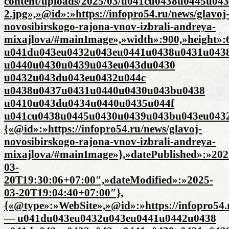
content/uploads/2025/03/u041cu0438u0445u0
2.jpg»,»@id»:»https://infopro54.ru/news/glavoj
novosibirskogo-rajona-vnov-izbrali-andreya-
mixajlova/#mainImage»,»width»:900,»height»
u041du043eu0432u043eu0441u0438u0431u043
u0440u0430u0439u043eu043du0430
u0432u043du043eu0432u044c
u0438u0437u0431u0440u0430u043bu0438
u0410u043du0434u0440u0435u044f
u041cu0438u0445u0430u0439u043bu043eu0432
{«@id»:»https://infopro54.ru/news/glavoj-
novosibirskogo-rajona-vnov-izbrali-andreya-
mixajlova/#mainImage»},»datePublished»:»202
03-
20T19:30:06+07:00″,»dateModified»:»2025-
03-20T19:04:40+07:00″},
{«@type»:»WebSite»,»@id»:»https://infopro54.r
— u041du043eu0432u043eu0441u0442u0438