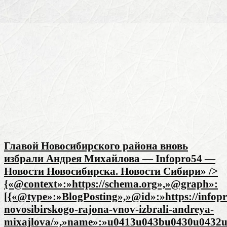
Главой Новосибирского района вновь
избрали Андрея Михайлова — Infopro54 —
Новости Новосибирска. Новости Сибири» />
{«@context»:»https://schema.org»,»@graph»:
[{«@type»:»BlogPosting»,»@id»:»https://infopr
novosibirskogo-rajona-vnov-izbrali-andreya-
mixajlova/»,»name»:»u0413u043bu0430u0432