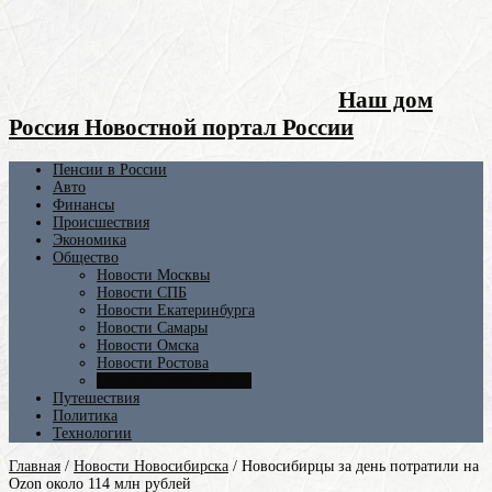
Наш дом
Россия Новостной портал России
Пенсии в России
Авто
Финансы
Происшествия
Экономика
Общество
Новости Москвы
Новости СПБ
Новости Екатеринбурга
Новости Самары
Новости Омска
Новости Ростова
Новости Новосибирска
Путешествия
Политика
Технологии
Главная
/
Новости Новосибирска
/
Новосибирцы за день потратили на
Ozon около 114 млн рублей