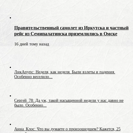
Правительственный самолет из Иркутска и частный
рейс из Семипалатинска приземлились в Омске
16 дней тому назад
ЛикАпупс: Неделя, как неделя. Были взлеты и падения.
Особенно веселило...
Сергей_78: Да уж, такой насыщенной недели у нас давно не
было. Особенно...
Анна_Клос: Что вы думаете о произошедшем? Кажется, 25