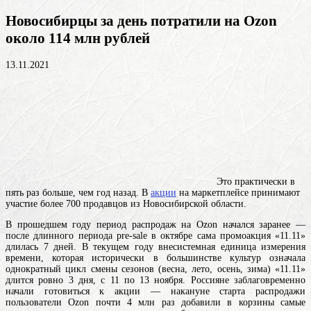
Новосибирцы за день потратили на Ozon
около 114 млн рублей
13.11.2021
Это практически в
пять раз больше, чем год назад. В
акции
на маркетплейсе принимают
участие более 700 продавцов из Новосибирской области.
В прошедшем году период распродаж на Ozon начался заранее —
после длинного периода pre-sale в октябре сама промоакция «11.11»
длилась 7 дней. В текущем
году
внесистемная единица измерения
времени, которая исторически в большинстве культур означала
однократный цикл смены сезонов (весна, лето, осень, зима)
«11.11»
длится ровно 3 дня, с 11 по 13 ноября. Россияне заблаговременно
начали готовиться к акции — накануне старта распродажи
пользователи Ozon почти 4 млн раз добавили в корзины самые