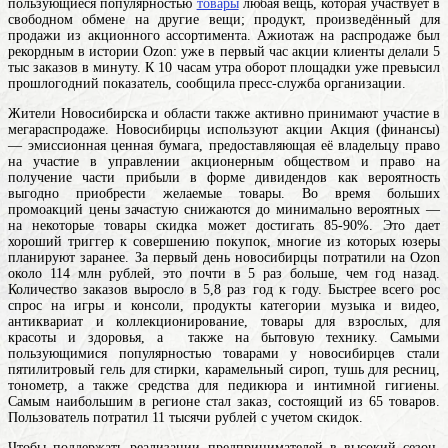
пользующиеся популярностью
товары
любая вещь, которая участвует в
свободном обмене на другие вещи; продукт, произведённый для
продажи
из акционного ассортимента. Ажиотаж на распродаже был
рекордным в истории Ozon: уже в первый час акции клиенты делали 5
тыс заказов в минуту. К 10 часам утра оборот площадки уже превысил
прошлогодний показатель, сообщила пресс-служба организации.
Жители Новосибирска и области также активно принимают участие в
мегараспродаже. Новосибирцы используют
акции
Акция (финансы)
— эмиссионная ценная бумага, предоставляющая её владельцу право
на участие в управлении акционерным обществом и право на
получение части прибыли в форме дивидендов
как вероятность
выгодно приобрести желаемые товары. Во время больших
промоакций цены зачастую снижаются до минимально вероятных —
на некоторые товары скидка может достигать 85-90%. Это дает
хороший триггер к совершению покупок, многие из которых юзеры
планируют заранее. За первый день новосибирцы потратили на Ozon
около 114 млн рублей, это почти в 5 раз больше, чем год назад.
Количество заказов выросло в 5,8 раз год к году. Быстрее всего рос
спрос на игры и консоли, продукты категории музыка и видео,
антиквариат и коллекционирование, товары для взрослых, для
красоты и здоровья, а также на бытовую технику. Самыми
пользующимися популярностью товарами у новосибирцев стали
пятилитровый гель для стирки, карамельный сироп, тушь для ресниц,
тонометр, а также средства для педикюра и интимной гигиены.
Самым наибольшим в регионе стал заказ, состоящий из 65 товаров.
Пользователь потратил 11 тысячи рублей с учетом скидок.
Чтобы поддержать реализации предпринимателей в высокий сезон,