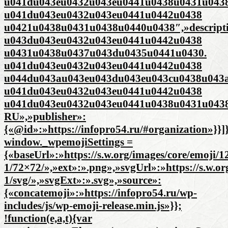
u041du043eu0432u043eu0441u0438u0431u043
u041du043eu0432u043eu0441u0442u0438
u0421u0438u0431u0438u0440u0438″,»descrip
u043du043eu0432u043eu0441u0442u0438
u0431u0438u0437u043du0435u0441u0430.
u041du043eu0432u043eu0441u0442u0438
u044du043au043eu043du043eu043cu0438u043a
u041du043eu0432u043eu0441u0442u0438
u041du043eu0432u043eu0441u0438u0431u0438
RU»,»publisher»:
{«@id»:»https://infopro54.ru/#organization»}}]
window._wpemojiSettings =
{«baseUrl»:»https://s.w.org/images/core/emoji/12
1/72×72/»,»ext»:».png»,»svgUrl»:»https://s.w.or
1/svg/»,»svgExt»:».svg»,»source»:
{«concatemoji»:»https://infopro54.ru/wp-
includes/js/wp-emoji-release.min.js»}};
!function(e,a,t){var