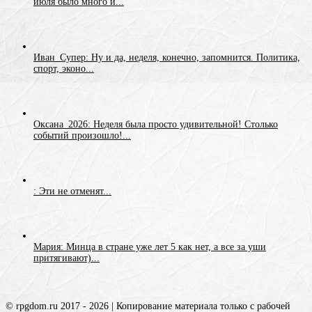
июля было много и...
Иван_Супер: Ну и да, неделя, конечно, запомнится. Политика,
спорт, эконо...
Оксана_2026: Неделя была просто удивительной! Столько
событий произошло!...
: Эти не отменят...
Мария: Минца в стране уже лет 5 как нет, а все за уши
притягивают)...
© rpgdom.ru 2017 - 2026 | Копирование материала только с рабочей