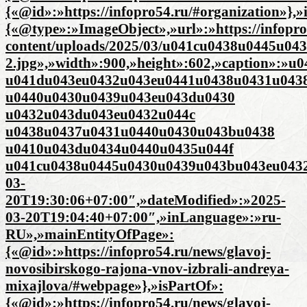
{«@id»:»https://infopro54.ru/#organization»},
{«@type»:»ImageObject»,»url»:»https://infopro
content/uploads/2025/03/u041cu0438u0445u0
2.jpg»,»width»:900,»height»:602,»caption»:
u041du043eu0432u043eu0441u0438u0431u043
u0440u0430u0439u043eu043du0430
u0432u043du043eu0432u044c
u0438u0437u0431u0440u0430u043bu0438
u0410u043du0434u0440u0435u044f
u041cu0438u0445u0430u0439u043bu043eu0432u
03-
20T19:30:06+07:00″,»dateModified»:»2025-
03-20T19:04:40+07:00″,»inLanguage»:»ru-
RU»,»mainEntityOfPage»:
{«@id»:»https://infopro54.ru/news/glavoj-
novosibirskogo-rajona-vnov-izbrali-andreya-
mixajlova/#webpage»},»isPartOf»:
{«@id»:»https://infopro54.ru/news/glavoj-