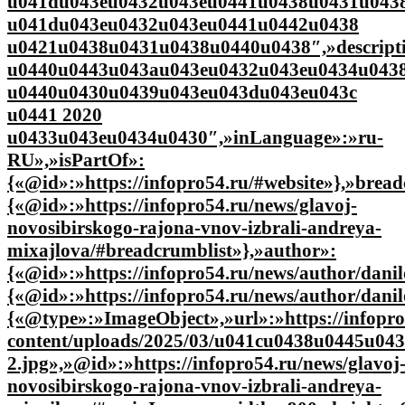
u041du043eu0432u043eu0441u0438u0431u043
u041du043eu0432u043eu0441u0442u0438
u0421u0438u0431u0438u0440u0438″,»descript
u0440u0443u043au043eu0432u043eu0434u043
u0440u0430u0439u043eu043du043eu043c
u0441 2020
u0433u043eu0434u0430″,»inLanguage»:»ru-
RU»,»isPartOf»:
{«@id»:»https://infopro54.ru/#website»},»brea
{«@id»:»https://infopro54.ru/news/glavoj-
novosibirskogo-rajona-vnov-izbrali-andreya-
mixajlova/#breadcrumblist»},»author»:
{«@id»:»https://infopro54.ru/news/author/danil
{«@id»:»https://infopro54.ru/news/author/dani
{«@type»:»ImageObject»,»url»:»https://infopro
content/uploads/2025/03/u041cu0438u0445u0
2.jpg»,»@id»:»https://infopro54.ru/news/glavoj
novosibirskogo-rajona-vnov-izbrali-andreya-