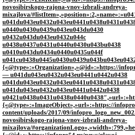
novosibirskogo-rajona-vnov-izbrali-andreya-
mixajlova/#listItem»,»position»:2,»name»:»
u041du043eu0432u043eu0441u0438u0431u043
u0440u0430u0439u043eu043du0430
u0432u043du043eu0432u044c
u0438u0437u0431u0440u0430u043bu0438
u0410u043du0434u0440u0435u044f
u041cu0438u0445u0430u0439u043bu043eu0432u04
{«@type»:»Organization»,»@id»:»https://infop
— u041du043eu0432u043eu0441u0442u0438
u041du043eu0432u043eu0441u0438u0431u043
u041du043eu0432u043eu0441u0442u0438
u0421u0438u0431u0438u0440u0438″,»url»:»http
{«@type»:»ImageObject»,»url»:»https://infopro
content/uploads/2017/09/infopro_logo_new_002.
novosibirskogo-rajona-vnov-izbrali-andreya-
mixajlova/#organizationLogo»,»width»:799,»he
{«@id»:»https://infopro54.ru/news/glavoj-