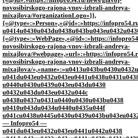
novosibirskogo-rajona-vnov-izbrali-andreya-
mixajlova/#organizationLogo»}},
{«@type»:»Person»,»@id»:»https://infopro54.r
u0414u0430u043du0438u043bu043eu0432u0430
{«@type»:»WebPage»,»@id»:»https://infopro54.
novosibirskogo-rajona-vnov-izbrali-andreya-
mixajlova/#webpage»,»url»:»https://infopro54.r
novosibirskogo-rajona-vnov-izbrali-andreya-
mixajlova/»,»name»:»u0413u043bu0430u0432
u041du043eu0432u043eu0441u0438u0431u043
u0440u0430u0439u043eu043du0430
u0432u043du043eu0432u044c
u0438u0437u0431u0440u0430u043bu0438
u0410u043du0434u0440u0435u044f
u041cu0438u0445u0430u0439u043bu043eu043
— Infopro54 —
u041du043eu0432u043eu0441u0442u0438