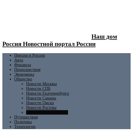
Наш дом
Россия Новостной портал России
Пенсии в России
Авто
Финансы
Происшествия
Экономика
Общество
Новости Москвы
Новости СПБ
Новости Екатеринбурга
Новости Самары
Новости Омска
Новости Ростова
Новости Новосибирска
Путешествия
Политика
Технологии