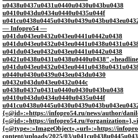
u0438u0437u0431u0440u0430u043bu0438
u0410u043du0434u0440u0435u044f
u041cu0438u0445u0430u0439u043bu043eu043
— Infopro54 —
u041du043eu0432u043eu0441u0442u0438
u041du043eu0432u043eu0441u0438u0431u043
u041du043eu0432u043eu0441u0442u0438
u0421u0438u0431u0438u0440u0438″,»headlin
u041du043eu0432u043eu0441u0438u0431u043
u0440u0430u0439u043eu043du0430
u0432u043du043eu0432u044c
u0438u0437u0431u0440u0430u043bu0438
u0410u043du0434u0440u0435u044f
u041cu0438u0445u0430u0439u043bu043eu0432
{«@id»:»https://infopro54.ru/news/author/dani
{«@id»:»https://infopro54.ru/#organization»},
{«@type»:»ImageObject»,»url»:»https://infopro
content/uploads/2025/03/u041cu0438u0445u0