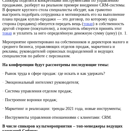
Спикеры поделятся конкретными инструментами по управлению
продажами, разберут на реальном примере внедрение CRM-системы.
В формате круглого стола специалисты обсудят, как грамотно
выстроить подобрать сотрудника и мотивировать его на выполнение
плана
продаж
купли-продажи — это договор, по которому одна
сторона (продавец) обязуется передать вещь (
товар
) в собственность
другой стороне (покупателю), а покупатель обязуется принять этот
товар
и уплатить за него определённую денежную сумму (цену) (п. 1
.
Мероприятие ориентировано на собственников и директоров малого и
среднего бизнеса, управляющих отделов продаж, маркетинга и
рекламы, руководителей сервисных подразделений и ведущих
специалистов по работе с персоналом.
На конференции будут рассмотрены последующие темы:
· Рынок труда в сфере продаж: где искать и как удержать?
· Эмоциональный интеллект руководителя;
· Система управления отделом продаж;
· Построение воронки продаж;
· Маркетинг и реализации: тренды 2021 года, новые инструменты;
· Инструменты управления отношениями с клиентами: CRM.
В числе спикеров культмероприятия – топ-менеджеры ведущих
компаний Сибири: