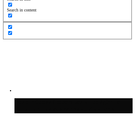
Search in content
Волонтёрский фестиваль пройдёт на
пяти площадках Москвы 8 августа