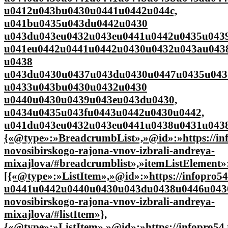
u0412u043bu0430u0441u0442u044c,
u041bu0435u043du0442u0430
u043du043eu0432u043eu0441u0442u0435u0439
u041eu0442u0441u0442u0430u0432u043au043
u0438
u043du0430u0437u043du0430u0447u0435u043
u0433u043bu0430u0432u0430
u0440u0430u0439u043eu043du0430,
u0434u0435u043fu0443u0442u0430u0442,
u041du043eu0432u043eu0441u0438u0431u0438
{«@type»:»BreadcrumbList»,»@id»:»https://inf
novosibirskogo-rajona-vnov-izbrali-andreya-
mixajlova/#breadcrumblist»,»itemListElement»
[{«@type»:»ListItem»,»@id»:»https://infopro
u0441u0442u0440u0430u043du0438u0446u0430″,»i
novosibirskogo-rajona-vnov-izbrali-andreya-
mixajlova/#listItem»},
{«@type»:»ListItem»,»@id»:»https://infopro54.