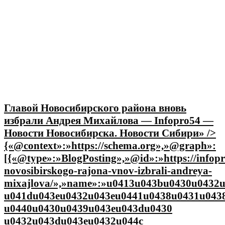
Главой Новосибирского района вновь
избрали Андрея Михайлова — Infopro54 —
Новости Новосибирска. Новости Сибири» />
{«@context»:»https://schema.org»,»@graph»:
[{«@type»:»BlogPosting»,»@id»:»https://infopr
novosibirskogo-rajona-vnov-izbrali-andreya-
mixajlova/»,»name»:»u0413u043bu0430u0432
u041du043eu0432u043eu0441u0438u0431u043
u0440u0430u0439u043eu043du0430
u0432u043du043eu0432u044c