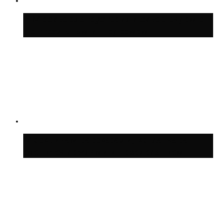
В Москве благоустроили сквер рядом с
Центральным ипподромом
Москвичам рассказали, когда жара
сменится дождями и похолоданием