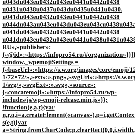
u043du043eu0432u043eu0441u0442u0438
u0431u0438u0437u043du0435u0441u0430.
u041du043eu0432u043eu0441u0442u0438
u044du043au043eu043du043eu043cu0438u043a
u041du043eu0432u043eu0441u0442u0438
u041du043eu0432u043eu0441u0438u0431u0438
RU»,»publisher»:
{«@id»:»https://infopro54.ru/#organization»}}]
window._wpemojiSettings =
{«baseUrl»:»https://s.w.org/images/core/emoji/12
1/72×72/»,»ext»:».png»,»svgUrl»:»https://s.w.or
1/svg/»,»svgExt»:».svg»,»source»:
{«concatemoji»:»https://infopro54.ru/wp-
includes/js/wp-emoji-release.min.js»}};
!function(e,a,t){var
n,r,o,i=a.createElement(«canvas»),p=i.getConte
s(e,t){var
a=String.fromCharCode;p.clearRect(0,0,i.width,i.