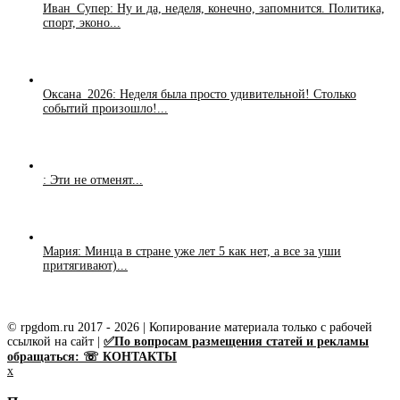
Иван_Супер: Ну и да, неделя, конечно, запомнится. Политика,
спорт, эконо...
Оксана_2026: Неделя была просто удивительной! Столько
событий произошло!...
: Эти не отменят...
Мария: Минца в стране уже лет 5 как нет, а все за уши
притягивают)...
© rpgdom.ru 2017 - 2026 | Копирование материала только с рабочей
ссылкой на сайт |
✅По вопросам размещения статей и рекламы
обращаться: ☏ КОНТАКТЫ
x