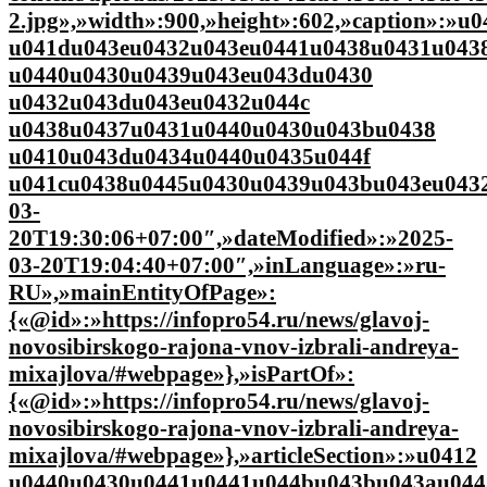
2.jpg»,»width»:900,»height»:602,»caption»:
u041du043eu0432u043eu0441u0438u0431u043
u0440u0430u0439u043eu043du0430
u0432u043du043eu0432u044c
u0438u0437u0431u0440u0430u043bu0438
u0410u043du0434u0440u0435u044f
u041cu0438u0445u0430u0439u043bu043eu0432u
03-
20T19:30:06+07:00″,»dateModified»:»2025-
03-20T19:04:40+07:00″,»inLanguage»:»ru-
RU»,»mainEntityOfPage»:
{«@id»:»https://infopro54.ru/news/glavoj-
novosibirskogo-rajona-vnov-izbrali-andreya-
mixajlova/#webpage»},»isPartOf»:
{«@id»:»https://infopro54.ru/news/glavoj-
novosibirskogo-rajona-vnov-izbrali-andreya-
mixajlova/#webpage»},»articleSection»:»u0412
u0440u0430u0441u0441u044bu043bu043au044