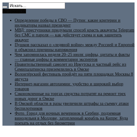
Не пропусти
Определение победы в СВО — Путин: какие критерии и
индикаторы назвал президент
МВД: преступники придумали способ красть аккаунты Telegram
без СМС и пароля — как действует схема и как защитить
аккаунт
Пушков рассказал о «ледяной войне» между Россией и Европой
и объяснил причины напряжения
Чем запомнилась неделя 20–25 июля: цифры, цитаты и факты
— главные цифры и комментарии экспертов
Правительственный самолет из Иркутска и частный рейс из
Семипалатинска приземлились в Омске
Волонтёрский фестиваль пройдёт на пяти площадках Москвы 8
августа
Интернет-магазин автохимии: удобство и широкий выбор
товаров
Сэкономленные на торгах средства потратят на ремонт трех
новых дорог в Омске
В Омской области в разы увеличили штрафы за съемку атаки
беспилотников
Фото. Город для ночных вечеринок в Сербии, подземная
винодельня в Молдове, затопленный корабль на Кипре: Куда
поехать на отдых без биометрии