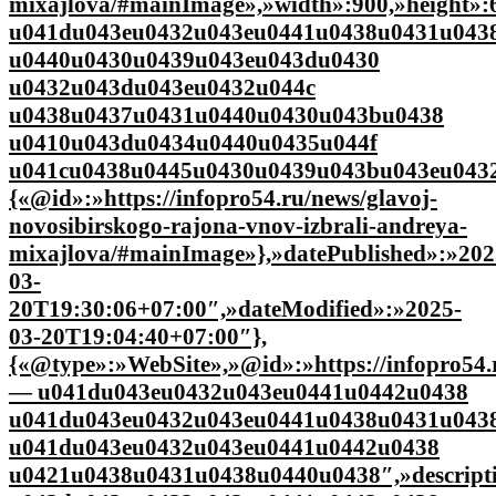
mixajlova/#mainImage»,»width»:900,»height»
u041du043eu0432u043eu0441u0438u0431u043
u0440u0430u0439u043eu043du0430
u0432u043du043eu0432u044c
u0438u0437u0431u0440u0430u043bu0438
u0410u043du0434u0440u0435u044f
u041cu0438u0445u0430u0439u043bu043eu0432
{«@id»:»https://infopro54.ru/news/glavoj-
novosibirskogo-rajona-vnov-izbrali-andreya-
mixajlova/#mainImage»},»datePublished»:»202
03-
20T19:30:06+07:00″,»dateModified»:»2025-
03-20T19:04:40+07:00″},
{«@type»:»WebSite»,»@id»:»https://infopro54.r
— u041du043eu0432u043eu0441u0442u0438
u041du043eu0432u043eu0441u0438u0431u043
u041du043eu0432u043eu0441u0442u0438
u0421u0438u0431u0438u0440u0438″,»descrip