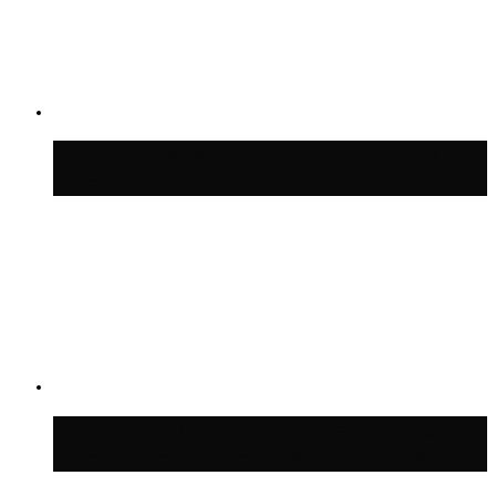
Синоптик Заводченков: с пятницы в
Москве потеплеет до +25 °C
Синоптик Ильин: в ночь на 24 июля в
Московской области может быть +8 °C