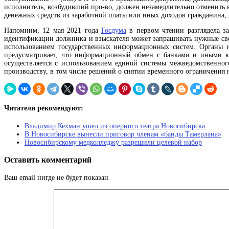
исполнитель, возбудивший про-во, должен незамедлительно отменить в
денежных средств из заработной платы или иных доходов гражданина,
Напомним, 12 мая 2021 года
Госдума
в первом чтении разглядела з
идентификации должника и взыскателя может запрашивать нужные свед
использованием государственных информационных систем. Органы и
предусматривает, что информационный обмен с банками и иными к
осуществляется с использованием единой системы межведомственног
производству, в том числе решений о снятии временного ограничения 
Читатели рекомендуют:
Владимир Кехман ушел из оперного театра Новосибирска
В Новосибирске вынесли приговор членам «банды Тамерлана»
Новосибирскому медколледжу разрешили целевой набор
Оставить комментарий
Ваш email нигде не будет показан