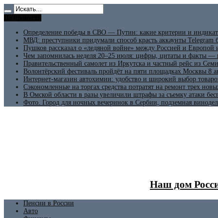
Не пропусти
Определение победы в СВО — Путин: какие критерии и индикат
МВД: преступники придумали способ красть аккаунты Telegram б
Пушков рассказал о «ледяной войне» между Россией и Европой
Чем запомнилась неделя 20–25 июля: цифры, цитаты и факты —
Правительственный самолет из Иркутска и частный рейс из Сем
Волонтёрский фестиваль пройдёт на пяти площадках Москвы 8 а
Интернет-магазин автохимии: удобство и широкий выбор товаро
Сэкономленные на торгах средства потратят на ремонт трех новы
В Омской области в разы увеличили штрафы за съемку атаки бе
Фото. Город для ночных вечеринок в Сербии, подземная винодел
Наш дом Росси
Пенсии в России
Авто