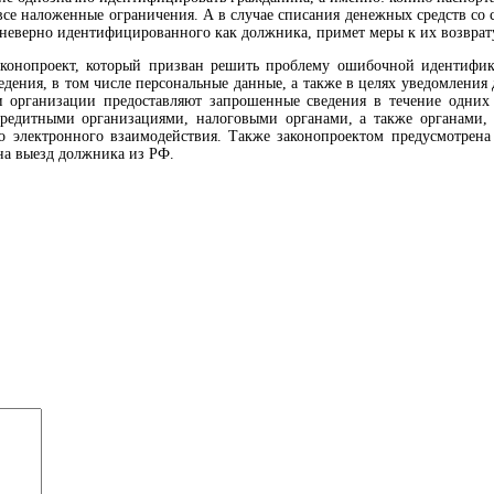
се наложенные ограничения. А в случае списания денежных средств со 
 неверно идентифицированного как должника, примет меры к их возврат
аконопроект, который призван решить проблему ошибочной идентифи
ения, в том числе персональные данные, а также в целях уведомления 
 организации предоставляют запрошенные сведения в течение одних с
редитными организациями, налоговыми органами, а также органами
о электронного взаимодействия. Также законопроектом предусмотрена
на выезд должника из РФ.