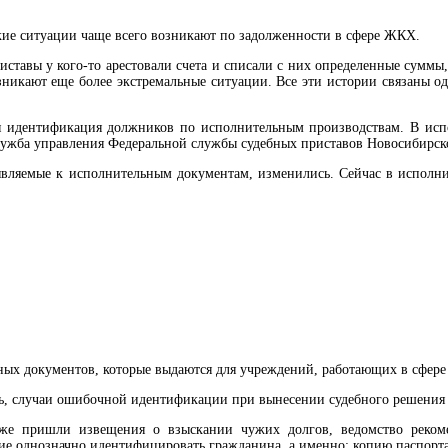
ие ситуации чаще всего возникают по задолженности в сфере ЖКХ.
иставы у кого-то арестовали счета и списали с них определенные суммы
зникают еще более экстремальные ситуации. Все эти истории связаны од
я идентификация должников по исполнительным производствам. В исп
лужба управления Федеральной службы судебных приставов Новосибирск
ъявляемые к исполнительным документам, изменились. Сейчас в исполни
ьных документов, которые выдаются для учреждений, работающих в сфер
ть, случаи ошибочной идентификации при вынесении судебного решения
 же пришли извещения о взыскании чужих долгов, ведомство реком
щие однозначно идентифицировать гражданина, а именно: копию паспор