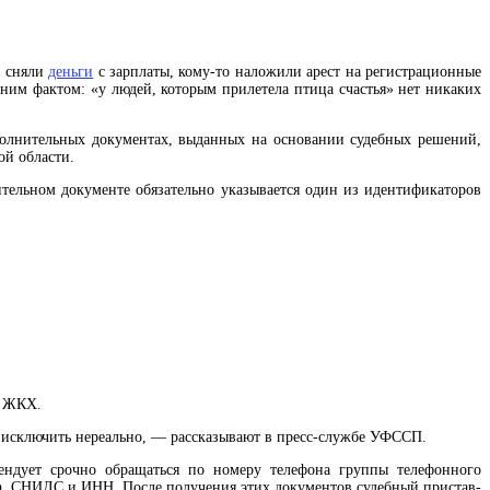
, сняли
деньги
с зарплаты, кому-то наложили арест на регистрационные
ним фактом: «у людей, которым прилетела птица счастья» нет никаких
олнительных документах, выданных на основании судебных решений,
ой области.
тельном документе обязательно указывается один из идентификаторов
е ЖКХ.
 исключить нереально, — рассказывают в пресс-службе УФССП.
ендует срочно обращаться по номеру телефона группы телефонного
та, СНИЛС и ИНН. После получения этих документов судебный пристав-