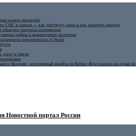
оры назвал президент
ез СМС и пароля — как действует схема и как защитить аккаунт
 и объяснил причины напряжения
 главные цифры и комментарии экспертов
ипалатинска приземлились в Омске
вгуста
в
х дорог в Омске
спилотников
ьня в Молдове, затопленный корабль на Кипре: Куда поехать на отдых б
я Новостной портал России