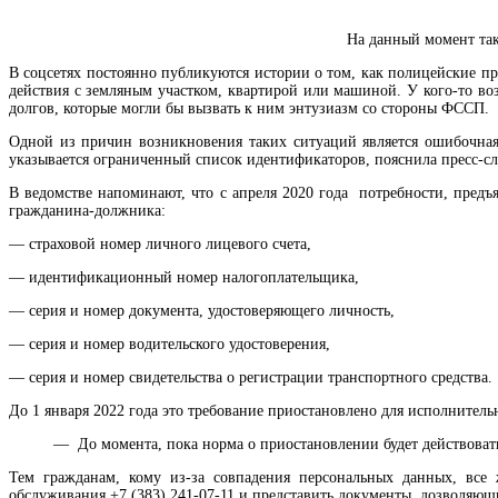
На данный момент так
В соцсетях постоянно публикуются истории о том, как полицейские пр
действия с земляным участком, квартирой или машиной. У кого-то во
долгов, которые могли бы вызвать к ним энтузиазм со стороны ФССП.
Одной из причин возникновения таких ситуаций является ошибочна
указывается ограниченный список идентификаторов, пояснила пресс-с
В ведомстве напоминают, что с апреля 2020 года потребности, пред
гражданина-должника:
— страховой номер личного лицевого счета,
— идентификационный номер налогоплательщика,
— серия и номер документа, удостоверяющего личность,
— серия и номер водительского удостоверения,
— серия и номер свидетельства о регистрации транспортного средства.
До 1 января 2022 года это требование приостановлено для исполнител
— До момента, пока норма о приостановлении будет действова
Тем гражданам, кому из-за совпадения персональных данных, все
обслуживания +7 (383) 241-07-11 и представить документы, дозволяю