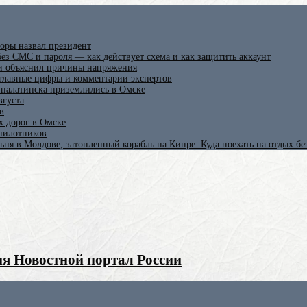
оры назвал президент
ез СМС и пароля — как действует схема и как защитить аккаунт
 и объяснил причины напряжения
 главные цифры и комментарии экспертов
ипалатинска приземлились в Омске
вгуста
в
х дорог в Омске
спилотников
ьня в Молдове, затопленный корабль на Кипре: Куда поехать на отдых б
я Новостной портал России