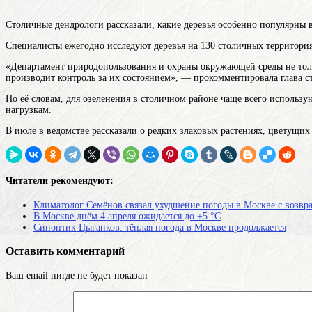
Столичные дендрологи рассказали, какие деревья особенно популярны 
Специалисты ежегодно исследуют деревья на 130 столичных территория
«Департамент природопользования и охраны окружающей среды не толь
производит контроль за их состоянием», — прокомментировала глава 
По её словам, для озеленения в столичном районе чаще всего использ
нагрузкам.
В июле в ведомстве рассказали о редких злаковых растениях, цветущи
Читатели рекомендуют:
Климатолог Семёнов связал ухудшение погоды в Москве с возв
В Москве днём 4 апреля ожидается до +5 °C
Синоптик Цыганков: тёплая погода в Москве продолжается
Оставить комментарий
Ваш email нигде не будет показан