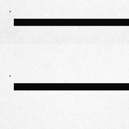
Волонтёрский фестиваль пройдёт на пят
Синоптик Заводченков: с пятницы в Моск