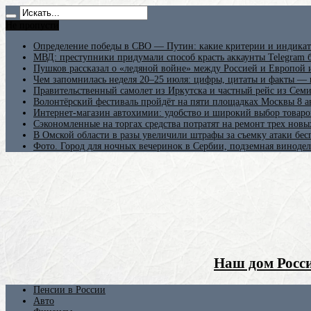
Не пропусти
Определение победы в СВО — Путин: какие критерии и индикат
МВД: преступники придумали способ красть аккаунты Telegram б
Пушков рассказал о «ледяной войне» между Россией и Европой
Чем запомнилась неделя 20–25 июля: цифры, цитаты и факты —
Правительственный самолет из Иркутска и частный рейс из Сем
Волонтёрский фестиваль пройдёт на пяти площадках Москвы 8 а
Интернет-магазин автохимии: удобство и широкий выбор товаро
Сэкономленные на торгах средства потратят на ремонт трех новы
В Омской области в разы увеличили штрафы за съемку атаки бе
Фото. Город для ночных вечеринок в Сербии, подземная винодел
Наш дом Росси
Пенсии в России
Авто