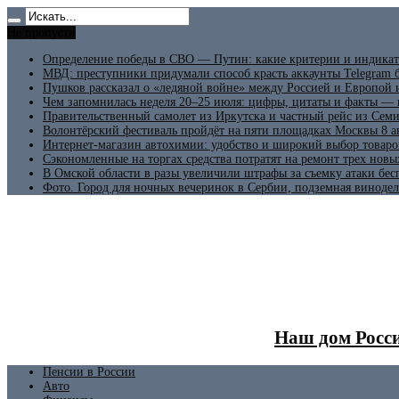
Не пропусти
Определение победы в СВО — Путин: какие критерии и индикат
МВД: преступники придумали способ красть аккаунты Telegram б
Пушков рассказал о «ледяной войне» между Россией и Европой
Чем запомнилась неделя 20–25 июля: цифры, цитаты и факты —
Правительственный самолет из Иркутска и частный рейс из Сем
Волонтёрский фестиваль пройдёт на пяти площадках Москвы 8 а
Интернет-магазин автохимии: удобство и широкий выбор товаро
Сэкономленные на торгах средства потратят на ремонт трех новы
В Омской области в разы увеличили штрафы за съемку атаки бе
Фото. Город для ночных вечеринок в Сербии, подземная винодел
Наш дом Росси
Пенсии в России
Авто