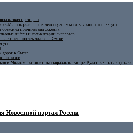
оры назвал президент
ез СМС и пароля — как действует схема и как защитить аккаунт
 и объяснил причины напряжения
 главные цифры и комментарии экспертов
ипалатинска приземлились в Омске
вгуста
в
х дорог в Омске
спилотников
ьня в Молдове, затопленный корабль на Кипре: Куда поехать на отдых б
я Новостной портал России