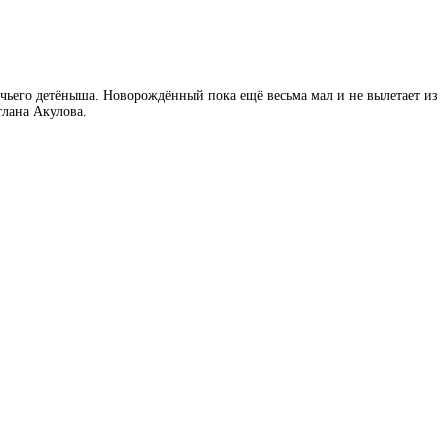
ичьего детёныша
. Новорождённый пока ещё весьма мал и не вылетает из
тлана Акулова.