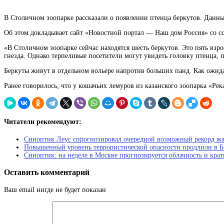
В Столичном зоопарке рассказали о появлении птенца беркутов. Данн
Об этом докладывает сайт «Новостной портал — Наш дом Россия» со сс
«В Столичном зоопарке сейчас находятся шесть беркутов. Это пять в
гнезда. Однако терпеливые посетители могут увидеть головку птенца,
Беркуты живут в отдельном вольере напротив больших панд. Как ожидае
Ранее говорилось, что у кошачьих лемуров из казанского зоопарка «Рек
Читатели рекомендуют:
Синоптик Леус спрогнозировал очередной возможный рекорд ж
Повышенный уровень террористической опасности продлили в Б
Синоптик: на неделе в Москве прогнозируется облачность и кра
Оставить комментарий
Ваш email нигде не будет показан