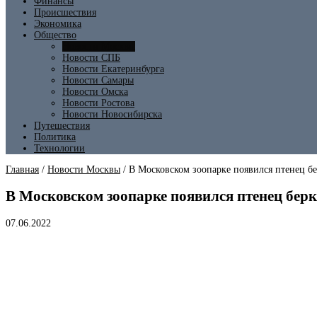
Финансы
Происшествия
Экономика
Общество
Новости Москвы
Новости СПБ
Новости Екатеринбурга
Новости Самары
Новости Омска
Новости Ростова
Новости Новосибирска
Путешествия
Политика
Технологии
Главная
/
Новости Москвы
/
В Московском зоопарке появился птенец б
В Московском зоопарке появился птенец бер
07.06.2022