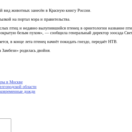
ый вид животных занесён в Красную книгу России.
ылкой на портал мэра и правительства.
зрослых птиц и недавно вылупившийся
птенец
в орнитологии название пт
 покрытую белым пухом», — сообщила генеральный директор зоосада Све
тся, в конце лета птенец начнёт покидать гнездо, передаёт НТВ.
а Замбези» родилась двойня.
ары в Москве
елгородской области
тковременные дожди