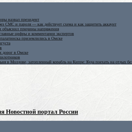
оры назвал президент
ез СМС и пароля — как действует схема и как защитить аккаунт
 и объяснил причины напряжения
 главные цифры и комментарии экспертов
ипалатинска приземлились в Омске
вгуста
в
х дорог в Омске
спилотников
ьня в Молдове, затопленный корабль на Кипре: Куда поехать на отдых б
я Новостной портал России