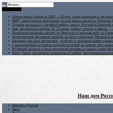
Не пропусти
Определение победы в СВО — Путин: какие критерии и индикат
МВД: преступники придумали способ красть аккаунты Telegram б
Пушков рассказал о «ледяной войне» между Россией и Европой
Чем запомнилась неделя 20–25 июля: цифры, цитаты и факты —
Правительственный самолет из Иркутска и частный рейс из Сем
Волонтёрский фестиваль пройдёт на пяти площадках Москвы 8 а
Интернет-магазин автохимии: удобство и широкий выбор товаро
Сэкономленные на торгах средства потратят на ремонт трех новы
В Омской области в разы увеличили штрафы за съемку атаки бе
Фото. Город для ночных вечеринок в Сербии, подземная винодел
Наш дом Росси
Пенсии в России
Авто