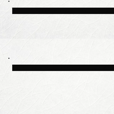
Волонтёрский фестиваль пройдёт на пят
Синоптик Заводченков: с пятницы в Моск