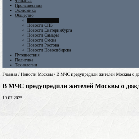
Финансы
Происшествия
Экономика
Общество
Новости Москвы
Новости СПБ
Новости Екатеринбурга
Новости Самары
Новости Омска
Новости Ростова
Новости Новосибирска
Путешествия
Политика
Технологии
Главная
/
Новости Москвы
/
В МЧС предупредили жителей Москвы о до
В МЧС предупредили жителей Москвы о дожд
19.07.2025