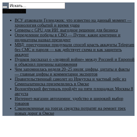
Не пропусти
ВСУ атаковали Геленджик: что известно на данный момент —
хронология событий и время удара
Серверы с GPU для ИИ: выгодное решение для бизнеса
Определение победы в СВО — Путин: какие критерии и
индикаторы назвал президент
МВД: преступники придумали способ красть аккаунты Telegram
без СМС и пароля — как действует схема и как защитить
аккаунт
Пушков рассказал о «ледяной войне» между Россией и Европой
и объяснил причины напряжения
Чем запомнилась неделя 20–25 июля: цифры, цитаты и факты
— главные цифры и комментарии экспертов
Правительственный самолет из Иркутска и частный рейс из
Семипалатинска приземлились в Омске
Волонтёрский фестиваль пройдёт на пяти площадках Москвы 8
августа
Интернет-магазин автохимии: удобство и широкий выбор
товаров
Сэкономленные на торгах средства потратят на ремонт трех
новых дорог в Омске