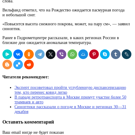
слова.
Вильфанд отметил, что на Рождество ожидается пасмурная погода
и небольшой снег.
«Повысится высота снежного покрова, может, на пару см», — заявил
синоптик.
Ранее в Гидрометцентре рассказали, в каких регионах России в
близкие дни ожидается аномальная температура.
Читатели рекомендуют:
Эксперт посоветовал пройти углубленную диспансеризацию
тем, кто перенес ковид легко
В параде ретротранспорта в Москве примут участие более 50
трамваев и авто
Синоптики рассказали о погоде в Москве и регионах 30—31
декабря
Оставить комментарий
Ваш email нигде не будет показан