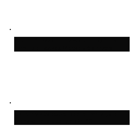
Волонтёрский фестиваль пройдёт на
пяти площадках Москвы 8 августа
Синоптик Заводченков: с пятницы в
Москве потеплеет до +25 °C