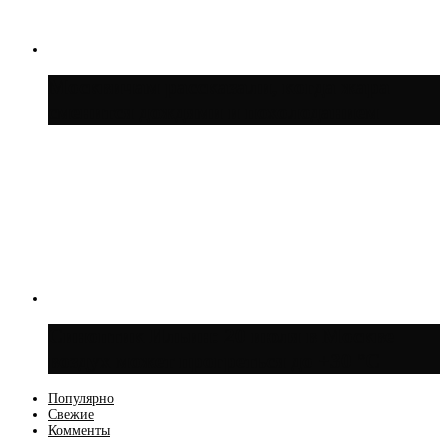
Москвичам рассказали, когда жара
сменится дождями и похолоданием
Синоптик Ильин: 20 июля в Москве
воздух может прогреться до +30 °C
Популярно
Свежие
Комменты