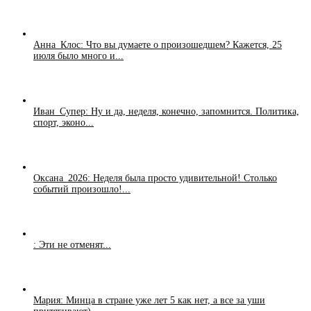
Анна_Клос: Что вы думаете о произошедшем? Кажется, 25
июля было много и...
Иван_Супер: Ну и да, неделя, конечно, запомнится. Политика,
спорт, эконо...
Оксана_2026: Неделя была просто удивительной! Столько
событий произошло!...
: Эти не отменят...
Мария: Минца в стране уже лет 5 как нет, а все за уши