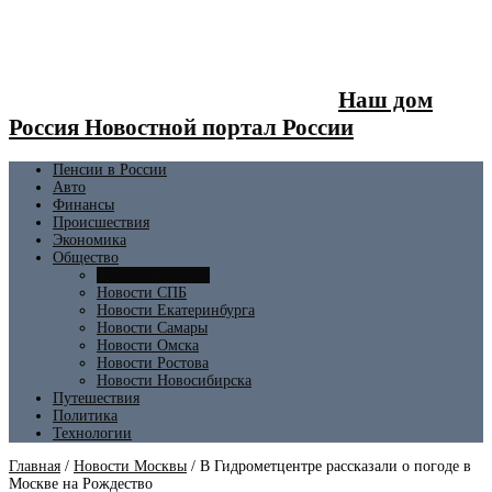
Наш дом
Россия Новостной портал России
Пенсии в России
Авто
Финансы
Происшествия
Экономика
Общество
Новости Москвы
Новости СПБ
Новости Екатеринбурга
Новости Самары
Новости Омска
Новости Ростова
Новости Новосибирска
Путешествия
Политика
Технологии
Главная
/
Новости Москвы
/
В Гидрометцентре рассказали о погоде в
Москве на Рождество