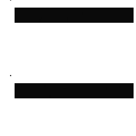
Синоптик Позднякова рассказала, когда
в столицу придут дожди и грозы
В Москве благоустроили сквер рядом с
Центральным ипподромом