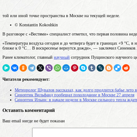
той или иной точке пространства
в Москве на текущей неделе.
© Konstantin Kokoshkin
В разговоре с «Вестями» специалист отметил, что первая половина неде
«Температура воздуха сегодня и до четверга будет в границах +9 °С, 
ближе к 0 °С… В воскресенье вернутся дожди», — заключил Синенков.
Ранее климатолог, главный
научный
сотрудник Пущинского научного цен
Читатели рекомендуют:
Метеоролог Шувалов рассказал, как долго продлится бабье лето 
Синоптик Вильфанд пообещал похолодание в Москве 27 апреля
Синоптик Ильин: в начале недели в Москве сильного тепла ждать
Оставить комментарий
Ваш email нигде не будет показан