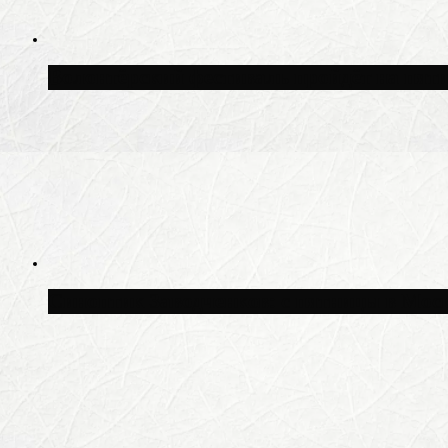
Волонтёрский фестиваль пройдёт на пят
Синоптик Заводченков: с пятницы в Моск