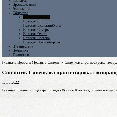
Финансы
Происшествия
Экономика
Общество
Новости Москвы
Новости СПБ
Новости Екатеринбурга
Новости Самары
Новости Омска
Новости Ростова
Новости Новосибирска
Путешествия
Политика
Технологии
Главная
/
Новости Москвы
/
Синоптик Синенков спрогнозировал возвр
Синоптик Синенков спрогнозировал возвраще
17.10.2022
Главный специалист центра погоды «Фобос» Александр Синенков расс