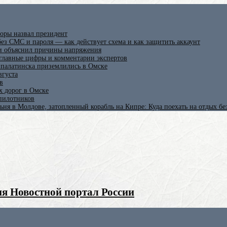
оры назвал президент
ез СМС и пароля — как действует схема и как защитить аккаунт
 и объяснил причины напряжения
 главные цифры и комментарии экспертов
ипалатинска приземлились в Омске
вгуста
в
х дорог в Омске
спилотников
ьня в Молдове, затопленный корабль на Кипре: Куда поехать на отдых б
я Новостной портал России