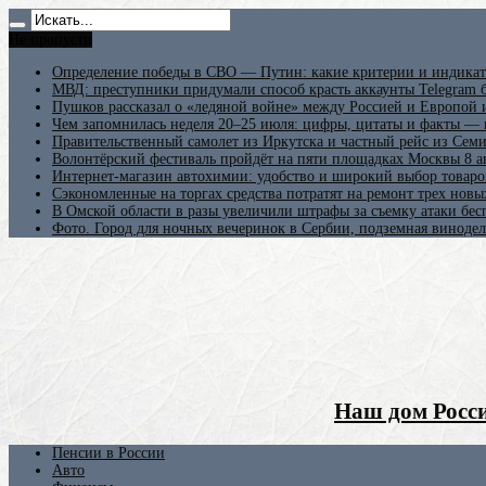
Не пропусти
Определение победы в СВО — Путин: какие критерии и индикат
МВД: преступники придумали способ красть аккаунты Telegram б
Пушков рассказал о «ледяной войне» между Россией и Европой
Чем запомнилась неделя 20–25 июля: цифры, цитаты и факты —
Правительственный самолет из Иркутска и частный рейс из Сем
Волонтёрский фестиваль пройдёт на пяти площадках Москвы 8 а
Интернет-магазин автохимии: удобство и широкий выбор товаро
Сэкономленные на торгах средства потратят на ремонт трех новы
В Омской области в разы увеличили штрафы за съемку атаки бе
Фото. Город для ночных вечеринок в Сербии, подземная винодел
Наш дом Росси
Пенсии в России
Авто