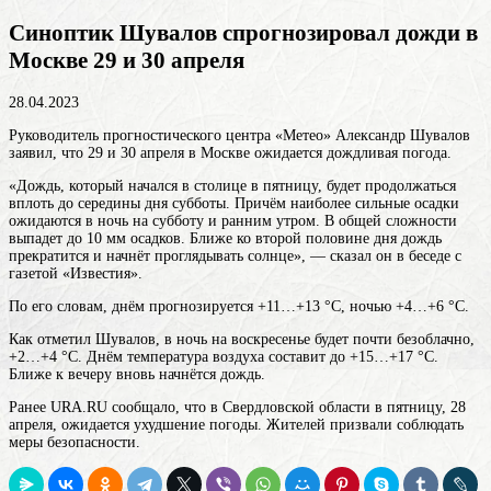
Синоптик Шувалов спрогнозировал дожди в
Москве 29 и 30 апреля
28.04.2023
Руководитель прогностического центра «Метео» Александр Шувалов
заявил, что 29 и 30 апреля в Москве ожидается дождливая погода.
«Дождь, который начался в столице в пятницу, будет продолжаться
вплоть до середины дня субботы. Причём наиболее сильные осадки
ожидаются в ночь на субботу и ранним утром. В общей сложности
выпадет до 10 мм осадков. Ближе ко второй половине дня дождь
прекратится и начнёт проглядывать солнце», — сказал он в беседе с
газетой «Известия».
По его словам, днём прогнозируется +11…+13 °С, ночью +4…+6 °С.
Как отметил Шувалов, в ночь на воскресенье будет почти безоблачно,
+2…+4 °С. Днём температура воздуха составит до +15…+17 °С.
Ближе к вечеру вновь начнётся дождь.
Ранее URA.RU сообщало, что в Свердловской области в пятницу, 28
апреля, ожидается ухудшение погоды. Жителей призвали соблюдать
меры безопасности.