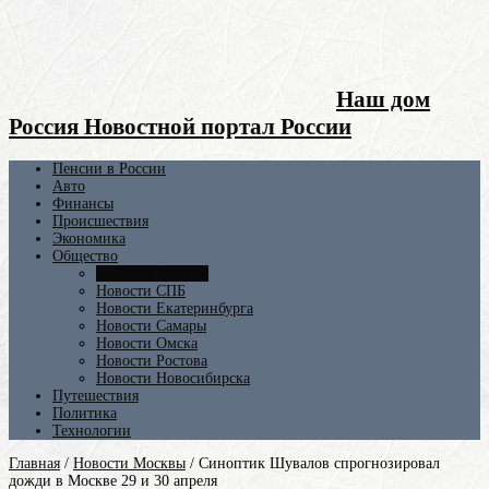
Наш дом
Россия Новостной портал России
Пенсии в России
Авто
Финансы
Происшествия
Экономика
Общество
Новости Москвы
Новости СПБ
Новости Екатеринбурга
Новости Самары
Новости Омска
Новости Ростова
Новости Новосибирска
Путешествия
Политика
Технологии
Главная
/
Новости Москвы
/
Синоптик Шувалов спрогнозировал
дожди в Москве 29 и 30 апреля