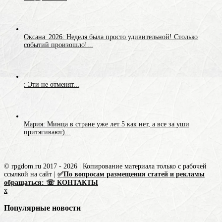
Оксана_2026: Неделя была просто удивительной! Столько
событий произошло!...
: Эти не отменят...
Мария: Минца в стране уже лет 5 как нет, а все за уши
притягивают)...
© rpgdom.ru 2017 - 2026 | Копирование материала только с рабочей
ссылкой на сайт |
✅По вопросам размещения статей и рекламы
обращаться: ☏ КОНТАКТЫ
x
Популярные новости