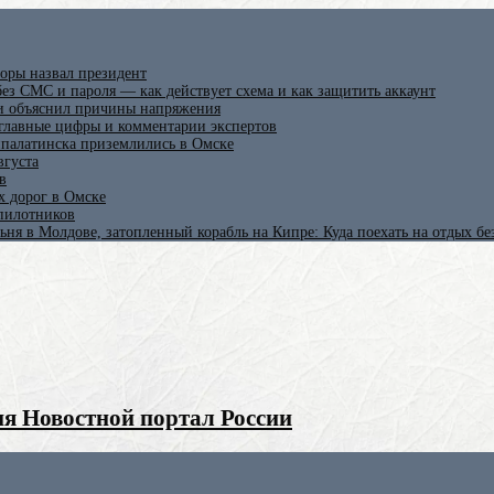
оры назвал президент
ез СМС и пароля — как действует схема и как защитить аккаунт
 и объяснил причины напряжения
 главные цифры и комментарии экспертов
ипалатинска приземлились в Омске
вгуста
в
х дорог в Омске
спилотников
ьня в Молдове, затопленный корабль на Кипре: Куда поехать на отдых б
я Новостной портал России