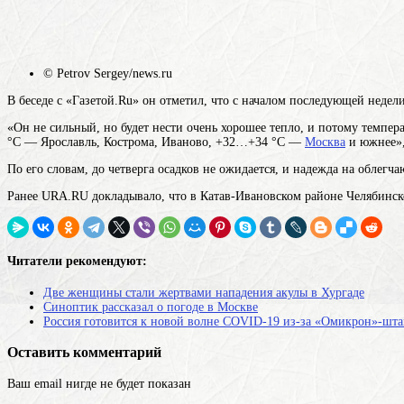
© Petrov Sergey/news.ru
В беседе с «Газетой.Ru» он отметил, что с началом последующей неде
«Он не сильный, но будет нести очень хорошее тепло, и потому темпер
°C — Ярославль, Кострома, Иваново, +32…+34 °C —
Москва
и южнее»,
По его словам, до четверга осадков не ожидается, и надежда на облегч
Ранее URA.RU докладывало, что в Катав-Ивановском районе Челябинск
Читатели рекомендуют:
Две женщины стали жертвами нападения акулы в Хургаде
Синоптик рассказал о погоде в Москве
Россия готовится к новой волне COVID-19 из-за «Омикрон»-ш
Оставить комментарий
Ваш email нигде не будет показан