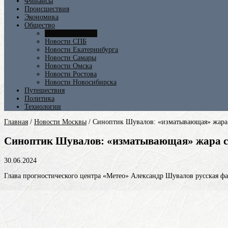
Финансы
Происшествия
Экономика
Общество
Новости Москвы
Новости СПБ
Новости Екатеринбурга
Новости Самары
Новости Омска
Новости Ростова
Новости Новосибирска
Путешествия
Политика
Технологии
Главная
/
Новости Москвы
/
Синоптик Шувалов: «изматывающая» жара 
Синоптик Шувалов: «изматывающая» жара со
30.06.2024
Глава прогностического центра «Метео» Александр
Шувалов
русская ф