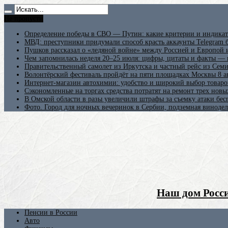
Не пропусти
Определение победы в СВО — Путин: какие критерии и индикат
МВД: преступники придумали способ красть аккаунты Telegram б
Пушков рассказал о «ледяной войне» между Россией и Европой
Чем запомнилась неделя 20–25 июля: цифры, цитаты и факты —
Правительственный самолет из Иркутска и частный рейс из Сем
Волонтёрский фестиваль пройдёт на пяти площадках Москвы 8 а
Интернет-магазин автохимии: удобство и широкий выбор товаро
Сэкономленные на торгах средства потратят на ремонт трех новы
В Омской области в разы увеличили штрафы за съемку атаки бе
Фото. Город для ночных вечеринок в Сербии, подземная винодел
Наш дом Росси
Пенсии в России
Авто