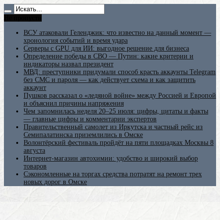
Не пропусти
ВСУ атаковали Геленджик: что известно на данный момент —
хронология событий и время удара
Серверы с GPU для ИИ: выгодное решение для бизнеса
Определение победы в СВО — Путин: какие критерии и
индикаторы назвал президент
МВД: преступники придумали способ красть аккаунты Telegram
без СМС и пароля — как действует схема и как защитить
аккаунт
Пушков рассказал о «ледяной войне» между Россией и Европой
и объяснил причины напряжения
Чем запомнилась неделя 20–25 июля: цифры, цитаты и факты
— главные цифры и комментарии экспертов
Правительственный самолет из Иркутска и частный рейс из
Семипалатинска приземлились в Омске
Волонтёрский фестиваль пройдёт на пяти площадках Москвы 8
августа
Интернет-магазин автохимии: удобство и широкий выбор
товаров
Сэкономленные на торгах средства потратят на ремонт трех
новых дорог в Омске