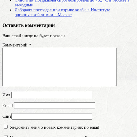
Синоптик Позднякова спрогнозировала до +32 °С в Москве в
выходные
Лаборант пострадал при взрыве колбы в Институте
органической химии в Москве
Оставить комментарий
Ваш email нигде не будет показан
Комментарий
*
Имя
Email
Сайт
Уведомить меня о новых комментариях по email.