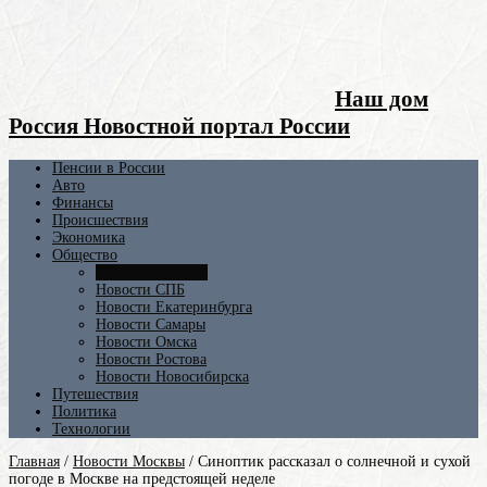
Наш дом
Россия Новостной портал России
Пенсии в России
Авто
Финансы
Происшествия
Экономика
Общество
Новости Москвы
Новости СПБ
Новости Екатеринбурга
Новости Самары
Новости Омска
Новости Ростова
Новости Новосибирска
Путешествия
Политика
Технологии
Главная
/
Новости Москвы
/
Синоптик рассказал о солнечной и сухой
погоде в Москве на предстоящей неделе