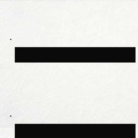
Синоптик Позднякова рассказала, когда
в столицу придут дожди и грозы
В Москве благоустроили сквер рядом с
Центральным ипподромом