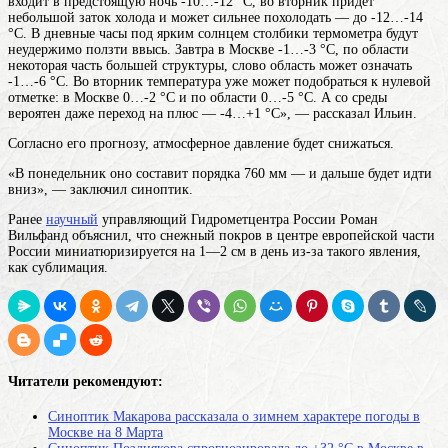
входит
в предстоящую ночь -10…-12 °С, во вторник придёт
небольшой заток холода и может сильнее похолодать — до -12…-14
°С. В дневные часы под ярким солнцем столбики термометра будут
неудержимо ползти ввысь. Завтра в Москве -1…-3 °С, по
области
некоторая часть большей структуры, слово область может означать
-1…-6 °С. Во вторник температура уже может подобраться к нулевой
отметке: в Москве 0…-2 °С и по области 0…-5 °С. А со среды
вероятен даже переход на плюс — -4…+1 °С», — рассказал Ильин.
Согласно его прогнозу, атмосферное давление будет снижаться.
«В понедельник оно составит порядка 760 мм — и дальше будет идти
вниз», — заключил синоптик.
Ранее
научный
управляющий Гидрометцентра России Роман
Вильфанд объяснил, что снежный покров в центре европейской части
России миниатюризируется на 1—2 см в день из-за такого явления,
как сублимация.
Читатели рекомендуют:
Синоптик Макарова рассказала о зимнем характере погоды в
Москве на 8 Марта