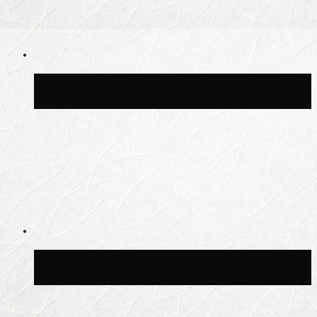
Синоптик Шувалов: дождь повторится в
Москве сегодня во второй половине дня
Синоптик Леус спрогнозировал
возвращение дождей в Москву