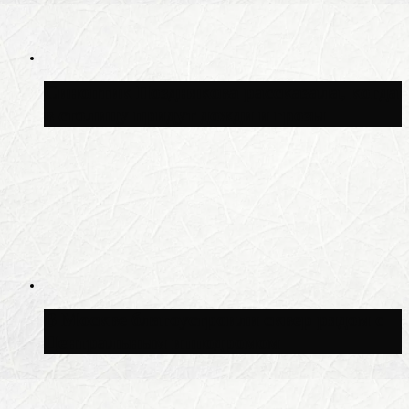
Синоптик Позднякова рассказала, когда
в столицу придут дожди и грозы
В Москве благоустроили сквер рядом с
Центральным ипподромом