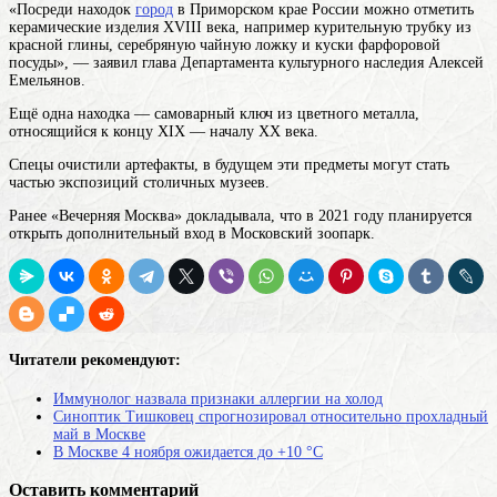
«Посреди
находок
город
в Приморском крае России
можно отметить
керамические изделия XVIII века, например курительную трубку из
красной глины, серебряную чайную ложку и куски фарфоровой
посуды», — заявил глава Департамента культурного наследия Алексей
Емельянов.
Ещё одна находка — самоварный ключ из цветного металла,
относящийся к концу XIX — началу ХХ века.
Спецы очистили артефакты, в будущем эти предметы могут стать
частью экспозиций столичных музеев.
Ранее «Вечерняя Москва» докладывала, что в 2021 году планируется
открыть дополнительный вход в Московский зоопарк.
Читатели рекомендуют:
Иммунолог назвала признаки аллергии на холод
Синоптик Тишковец спрогнозировал относительно прохладный
май в Москве
В Москве 4 ноября ожидается до +10 °С
Оставить комментарий