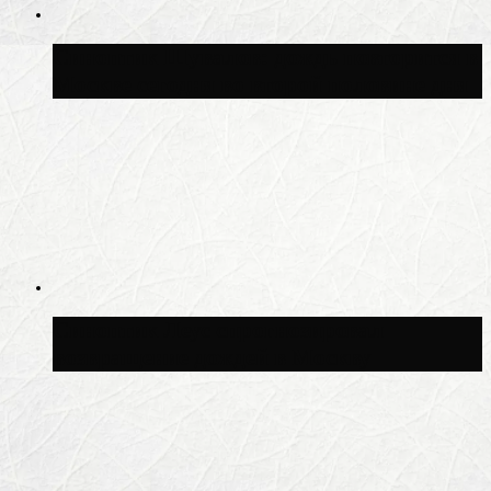
Синоптик Шувалов: дождь повторится в
Москве сегодня во второй половине дня
Синоптик Леус спрогнозировал
возвращение дождей в Москву