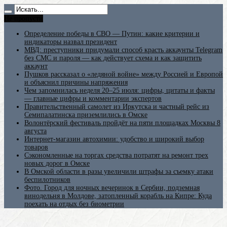
Не пропусти
Определение победы в СВО — Путин: какие критерии и
индикаторы назвал президент
МВД: преступники придумали способ красть аккаунты Telegram
без СМС и пароля — как действует схема и как защитить
аккаунт
Пушков рассказал о «ледяной войне» между Россией и Европой
и объяснил причины напряжения
Чем запомнилась неделя 20–25 июля: цифры, цитаты и факты
— главные цифры и комментарии экспертов
Правительственный самолет из Иркутска и частный рейс из
Семипалатинска приземлились в Омске
Волонтёрский фестиваль пройдёт на пяти площадках Москвы 8
августа
Интернет-магазин автохимии: удобство и широкий выбор
товаров
Сэкономленные на торгах средства потратят на ремонт трех
новых дорог в Омске
В Омской области в разы увеличили штрафы за съемку атаки
беспилотников
Фото. Город для ночных вечеринок в Сербии, подземная
винодельня в Молдове, затопленный корабль на Кипре: Куда
поехать на отдых без биометрии