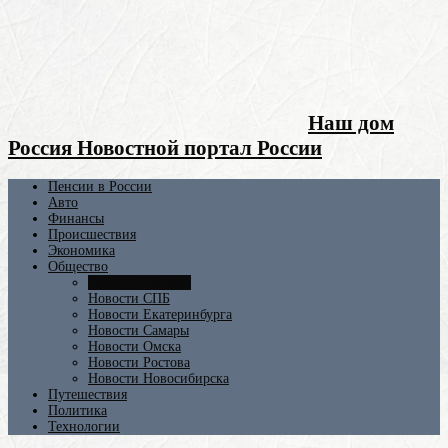
Наш дом
Россия Новостной портал России
Пенсии в России
Авто
Финансы
Происшествия
Экономика
Общество
Новости Москвы
Новости СПБ
Новости Екатеринбурга
Новости Самары
Новости Омска
Новости Ростова
Новости Новосибирска
Путешествия
Политика
Технологии