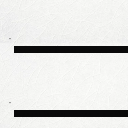
Волонтёрский фестиваль пройдёт на пят
Синоптик Заводченков: с пятницы в Моск