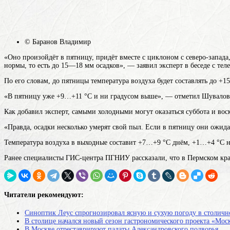
© Баранов Владимир
«Оно произойдёт в пятницу, придёт вместе с циклоном с северо-запада
нормы, то есть до 15—18 мм осадков», — заявил эксперт в беседе с тел
По его словам, до пятницы температура воздуха будет составлять до +15
«В пятницу уже +9…+11 °С и ни градусом выше», — отметил Шувалов
Как добавил эксперт, самыми холодными могут оказаться суббота и вос
«Правда, осадки несколько умерят свой пыл. Если в пятницу они ожид
Температура воздуха в выходные составит +7…+9 °С днём, +1…+4 °С 
Ранее специалисты ГИС-центра ПГНИУ рассказали, что в Пермском кра
Читатели рекомендуют:
Синоптик Леус спрогнозировал ясную и сухую погоду в столичн
В столице начался новый сезон гастрономического проекта «Мос
В Москве отреставрируют палаты Александровского подворья