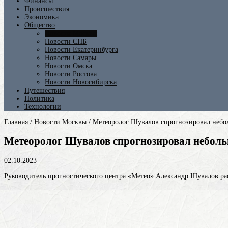
Финансы
Происшествия
Экономика
Общество
Новости Москвы
Новости СПБ
Новости Екатеринбурга
Новости Самары
Новости Омска
Новости Ростова
Новости Новосибирска
Путешествия
Политика
Технологии
Главная
/
Новости Москвы
/
Метеоролог Шувалов спрогнозировал небо
Метеоролог Шувалов спрогнозировал неболь
02.10.2023
Руководитель прогностического центра «Метео» Александр Шувалов ра