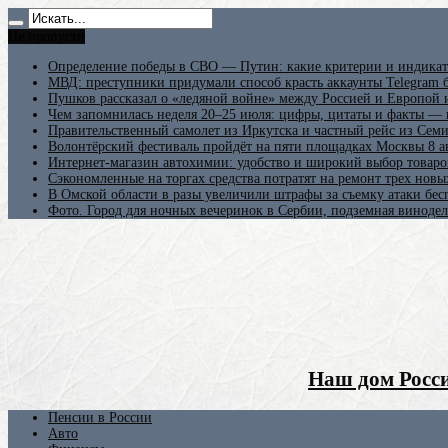
Не пропусти
Определение победы в СВО — Путин: какие критерии и индикат
МВД: преступники придумали способ красть аккаунты Telegram б
Пушков рассказал о «ледяной войне» между Россией и Европой
Чем запомнилась неделя 20–25 июля: цифры, цитаты и факты —
Правительственный самолет из Иркутска и частный рейс из Сем
Волонтёрский фестиваль пройдёт на пяти площадках Москвы 8 а
Интернет-магазин автохимии: удобство и широкий выбор товаро
Сэкономленные на торгах средства потратят на ремонт трех новы
В Омской области в разы увеличили штрафы за съемку атаки бе
Фото. Город для ночных вечеринок в Сербии, подземная винодел
Наш дом Росси
Пенсии в России
Авто