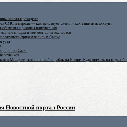
оры назвал президент
ез СМС и пароля — как действует схема и как защитить аккаунт
 и объяснил причины напряжения
 главные цифры и комментарии экспертов
ипалатинска приземлились в Омске
вгуста
в
х дорог в Омске
спилотников
ьня в Молдове, затопленный корабль на Кипре: Куда поехать на отдых б
я Новостной портал России