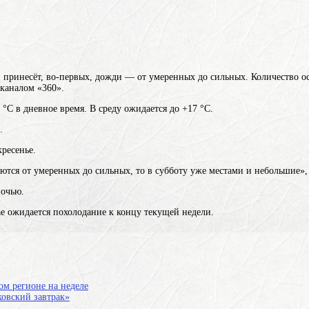
, принесёт, во-первых, дожди — от умеренных до сильных. Количество о
еканалом «360».
 °С в дневное время. В среду ожидается до +17 °С.
.
кресенье.
аются от умеренных до сильных, то в субботу уже местами и небольшие»
ночью.
е ожидается похолодание к концу текущей недели.
ом регионе на неделе
ковский завтрак»