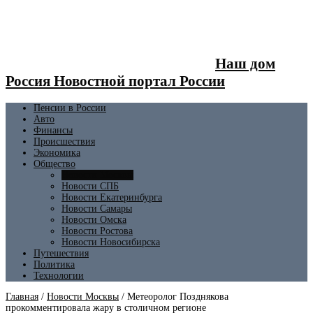
Наш дом
Россия Новостной портал России
Пенсии в России
Авто
Финансы
Происшествия
Экономика
Общество
Новости Москвы
Новости СПБ
Новости Екатеринбурга
Новости Самары
Новости Омска
Новости Ростова
Новости Новосибирска
Путешествия
Политика
Технологии
Главная
/
Новости Москвы
/
Метеоролог Позднякова
прокомментировала жару в столичном регионе