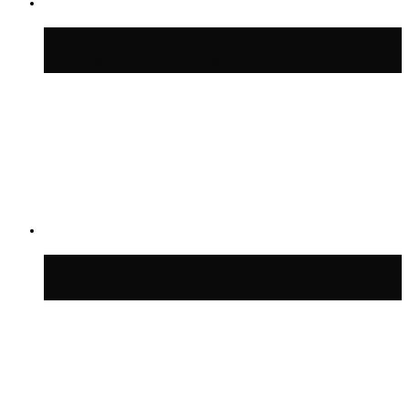
Синоптик Шувалов: дождь повторится в
Москве сегодня во второй половине дня
Синоптик Леус спрогнозировал
возвращение дождей в Москву