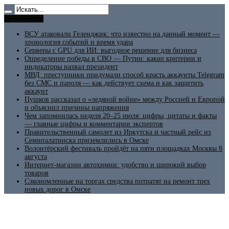
Не пропусти
ВСУ атаковали Геленджик: что известно на данный момент —
хронология событий и время удара
Серверы с GPU для ИИ: выгодное решение для бизнеса
Определение победы в СВО — Путин: какие критерии и
индикаторы назвал президент
МВД: преступники придумали способ красть аккаунты Telegram
без СМС и пароля — как действует схема и как защитить
аккаунт
Пушков рассказал о «ледяной войне» между Россией и Европой
и объяснил причины напряжения
Чем запомнилась неделя 20–25 июля: цифры, цитаты и факты
— главные цифры и комментарии экспертов
Правительственный самолет из Иркутска и частный рейс из
Семипалатинска приземлились в Омске
Волонтёрский фестиваль пройдёт на пяти площадках Москвы 8
августа
Интернет-магазин автохимии: удобство и широкий выбор
товаров
Сэкономленные на торгах средства потратят на ремонт трех
новых дорог в Омске