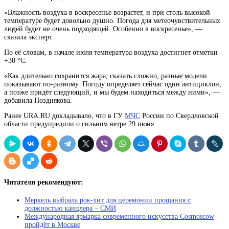
«Влажность воздуха в воскресенье возрастет, и при столь высокой
температуре будет довольно душно. Погода для метеочувствительных
людей будет не очень подходящей. Особенно в воскресенье», —
сказала эксперт.
По её словам, в начале июля температура воздуха достигнет отметки
+30 °С.
«Как длительно сохранится жара, сказать сложно, разные модели
показывают по-разному. Погоду определяет сейчас один антициклон,
а позже придёт следующий, и мы будем находиться между ними», —
добавила Позднякова.
Ранее URA.RU докладывало, что в ГУ
МЧС
России по Свердловской
области предупредили о сильном ветре 29 июня.
Читатели рекомендуют:
Меркель выбрала рок-хит для церемонии прощания с
должностью канцлера – СМИ
Международная ярмарка современного искусства Cosmoscow
пройдёт в Москве