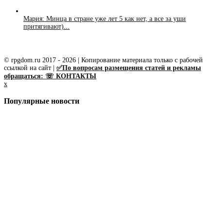
Мария: Минца в стране уже лет 5 как нет, а все за уши
притягивают)...
© rpgdom.ru 2017 - 2026 | Копирование материала только с рабочей
ссылкой на сайт |
✅По вопросам размещения статей и рекламы
обращаться: ☏ КОНТАКТЫ
x
Популярные новости