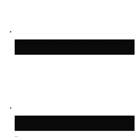
Москвичам рассказали, когда жара
сменится дождями и похолоданием
Синоптик Ильин: 20 июля в Москве
воздух может прогреться до +30 °C