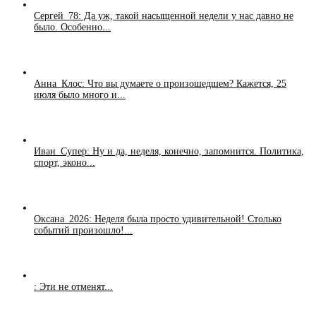
Сергей_78: Да уж, такой насыщенной недели у нас давно не
было. Особенно...
Анна_Клос: Что вы думаете о произошедшем? Кажется, 25
июля было много и...
Иван_Супер: Ну и да, неделя, конечно, запомнится. Политика,
спорт, эконо...
Оксана_2026: Неделя была просто удивительной! Столько
событий произошло!...
: Эти не отменят...