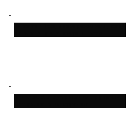
Синоптик Позднякова рассказала, когда
в столицу придут дожди и грозы
В Москве благоустроили сквер рядом с
Центральным ипподромом