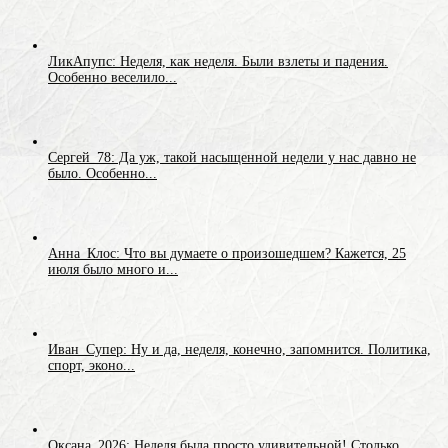
ЛикАпупс: Неделя, как неделя. Были взлеты и падения.
Особенно веселило...
Сергей_78: Да уж, такой насыщенной недели у нас давно не
было. Особенно...
Анна_Клос: Что вы думаете о произошедшем? Кажется, 25
июля было много и...
Иван_Супер: Ну и да, неделя, конечно, запомнится. Политика,
спорт, эконо...
Оксана_2026: Неделя была просто удивительной! Столько