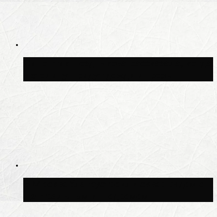
Синоптик Позднякова рассказала, когда
в столицу придут дожди и грозы
В Москве благоустроили сквер рядом с
Центральным ипподромом