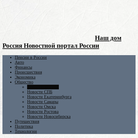
Наш дом
Россия Новостной портал России
Пенсии в России
Авто
Финансы
Происшествия
Экономика
Общество
Новости Москвы
Новости СПБ
Новости Екатеринбурга
Новости Самары
Новости Омска
Новости Ростова
Новости Новосибирска
Путешествия
Политика
Технологии