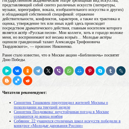
государственном академическом
театре
зрелищный вид искусства,
представляющий собой синтез различных искусств (литературы,
музыки, хореографии, вокала, изобразительного искусства и других)
и обладающий собственной спецификой: отражение
действительности, конфликтов, характеров, а также их трактовка и
оценка, утверждение тех или иных идей здесь происходит
посредством драматического действия, главным носителем которого
является актёр
«Русская песня». Мои коллеги, хоть и гораздо моложе
меня, но воспринимают всё весьма всерьёз… Молодые актёры
оценили грандиозный талант Александра Трифоновича
Твардовского», — произнес Никоненко.
Ранее стало известно, что в Москве акцию «Библионочь» посвятят
Дню Победы.
Читатели рекомендуют:
Синоптик Тишковец предупредил жителей Москвы о
похолодании на текущей неделе
Синоптик Позднякова: неустойчивая погода в Москве
сохранится до конца ноября
Собянин: 22 учащихся столичных школ искусств победили в
конкурсе «Молодые дарования России»