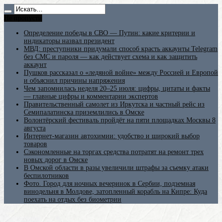
Не пропусти
Определение победы в СВО — Путин: какие критерии и
индикаторы назвал президент
МВД: преступники придумали способ красть аккаунты Telegram
без СМС и пароля — как действует схема и как защитить
аккаунт
Пушков рассказал о «ледяной войне» между Россией и Европой
и объяснил причины напряжения
Чем запомнилась неделя 20–25 июля: цифры, цитаты и факты
— главные цифры и комментарии экспертов
Правительственный самолет из Иркутска и частный рейс из
Семипалатинска приземлились в Омске
Волонтёрский фестиваль пройдёт на пяти площадках Москвы 8
августа
Интернет-магазин автохимии: удобство и широкий выбор
товаров
Сэкономленные на торгах средства потратят на ремонт трех
новых дорог в Омске
В Омской области в разы увеличили штрафы за съемку атаки
беспилотников
Фото. Город для ночных вечеринок в Сербии, подземная
винодельня в Молдове, затопленный корабль на Кипре: Куда
поехать на отдых без биометрии