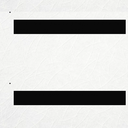
Синоптик Шувалов: дождь повторится в
Москве сегодня во второй половине дня
Синоптик Леус спрогнозировал
возвращение дождей в Москву