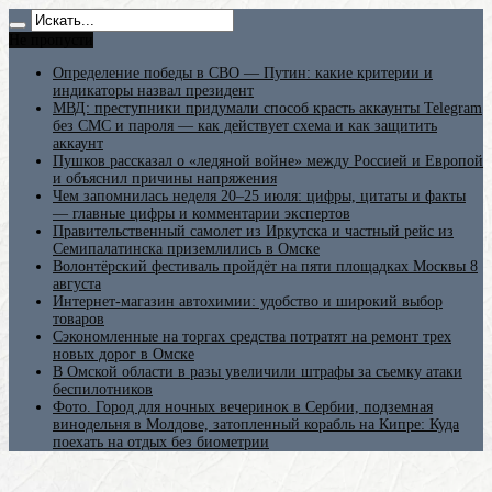
Не пропусти
Определение победы в СВО — Путин: какие критерии и
индикаторы назвал президент
МВД: преступники придумали способ красть аккаунты Telegram
без СМС и пароля — как действует схема и как защитить
аккаунт
Пушков рассказал о «ледяной войне» между Россией и Европой
и объяснил причины напряжения
Чем запомнилась неделя 20–25 июля: цифры, цитаты и факты
— главные цифры и комментарии экспертов
Правительственный самолет из Иркутска и частный рейс из
Семипалатинска приземлились в Омске
Волонтёрский фестиваль пройдёт на пяти площадках Москвы 8
августа
Интернет-магазин автохимии: удобство и широкий выбор
товаров
Сэкономленные на торгах средства потратят на ремонт трех
новых дорог в Омске
В Омской области в разы увеличили штрафы за съемку атаки
беспилотников
Фото. Город для ночных вечеринок в Сербии, подземная
винодельня в Молдове, затопленный корабль на Кипре: Куда
поехать на отдых без биометрии