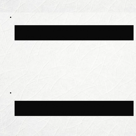
Синоптик Шувалов: дождь повторится в
Москве сегодня во второй половине дня
Синоптик Леус спрогнозировал
возвращение дождей в Москву