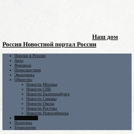
Наш дом
Россия Новостной портал России
Пенсии в России
Авто
Финансы
Происшествия
Экономика
Общество
Новости Москвы
Новости СПБ
Новости Екатеринбурга
Новости Самары
Новости Омска
Новости Ростова
Новости Новосибирска
Путешествия
Политика
Технологии