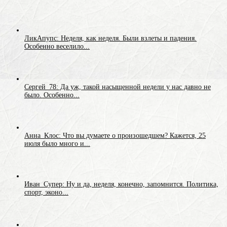
ЛикАпупс: Неделя, как неделя. Были взлеты и падения.
Особенно веселило...
Сергей_78: Да уж, такой насыщенной недели у нас давно не
было. Особенно...
Анна_Клос: Что вы думаете о произошедшем? Кажется, 25
июля было много и...
Иван_Супер: Ну и да, неделя, конечно, запомнится. Политика,
спорт, эконо...