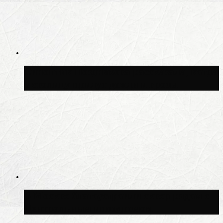
Синоптик Позднякова рассказала, когда
в столицу придут дожди и грозы
В Москве благоустроили сквер рядом с
Центральным ипподромом