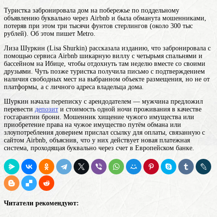
Туристка забронировала дом на побережье по поддельному
объявлению буквально через Airbnb и была обманута мошенниками,
потеряв при этом три тысячи фунтов стерлингов (около 300 тыс
рублей). Об этом пишет Metro.
Лиза Шуркин (Lisa Shurkin) рассказала изданию, что забронировала с
помощью сервиса Airbnb шикарную виллу с четырьмя спальнями и
бассейном на Ибице, чтобы отдохнуть там неделю вместе со своими
друзьями. Чуть позже туристка получила письмо с подтверждением
наличия свободных мест на выбранном объекте размещения, но не от
платформы, а с личного адреса владельца дома.
Шуркин начала переписку с арендодателем — мужчина предложил
перевести
депозит
и стоимость одной ночи проживания в качестве
госгарантии брони.
Мошенник
хищение чужого имущества или
приобретение права на чужое имущество путём обмана или
злоупотребления доверием
прислал ссылку для оплаты, связанную с
сайтом Airbnb, объяснив, что у них действует новая платежная
система, проходящая буквально через счет в Европейском банке.
Читатели рекомендуют: