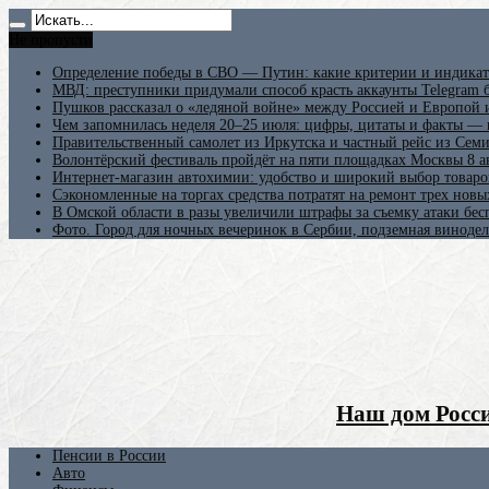
Не пропусти
Определение победы в СВО — Путин: какие критерии и индикат
МВД: преступники придумали способ красть аккаунты Telegram б
Пушков рассказал о «ледяной войне» между Россией и Европой
Чем запомнилась неделя 20–25 июля: цифры, цитаты и факты —
Правительственный самолет из Иркутска и частный рейс из Сем
Волонтёрский фестиваль пройдёт на пяти площадках Москвы 8 а
Интернет-магазин автохимии: удобство и широкий выбор товаро
Сэкономленные на торгах средства потратят на ремонт трех новы
В Омской области в разы увеличили штрафы за съемку атаки бе
Фото. Город для ночных вечеринок в Сербии, подземная винодел
Наш дом Росси
Пенсии в России
Авто