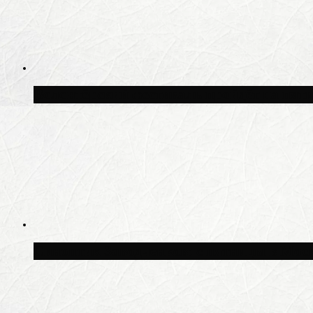
Волонтёрский фестиваль пройдёт на пят
Синоптик Заводченков: с пятницы в Моск