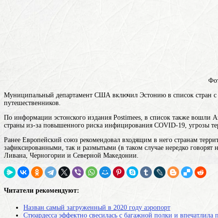
Фот
Муниципальный департамент США включил Эстонию в список стран с в
путешественников.
По информации эстонского издания Postimees, в список также вошли 
страны из-за повышенного риска инфицирования COVID-19, угрозы те
Ранее Европейский союз рекомендовал входящим в него
странам
терри
зафиксированными, так и размытыми (в таком случае нередко говорят н
Ливана, Черногории и Северной Македонии.
Читатели рекомендуют:
Назван самый загруженный в 2020 году аэропорт
Стюардесса эффектно свесилась с багажной полки и впечатлила