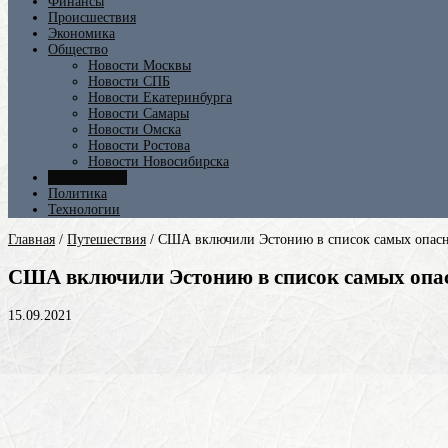
Финансы
Происшествия
Экономика
Общество
Новости Москвы
Новости СПБ
Новости Екатеринбурга
Новости Самары
Новости Омска
Новости Ростова
Новости Новосибирска
Путешествия
Политика
Технологии
Главная
/
Путешествия
/
США включили Эстонию в список самых опасны
США включили Эстонию в список самых опас
15.09.2021