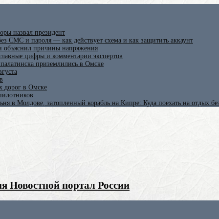
оры назвал президент
ез СМС и пароля — как действует схема и как защитить аккаунт
 и объяснил причины напряжения
 главные цифры и комментарии экспертов
ипалатинска приземлились в Омске
вгуста
в
х дорог в Омске
спилотников
ьня в Молдове, затопленный корабль на Кипре: Куда поехать на отдых б
я Новостной портал России