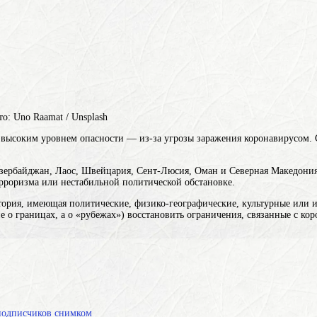
о: Uno Raamat / Unsplash
ысоким уровнем опасности — из-за угрозы заражения коронавирусом. 
Азербайджан, Лаос, Швейцария, Сент-Люсия, Оман и Северная Македония
рроризма или нестабильной политической обстановке.
тория, имеющая политические, физико-географические, культурные или и
е о границах, а о «рубежах»)
восстановить ограничения, связанные с кор
 подписчиков снимком