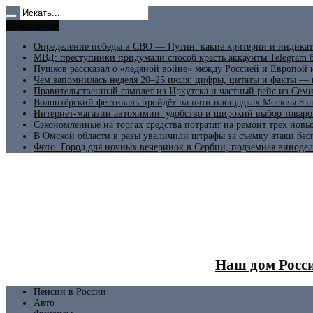
Не пропусти
Определение победы в СВО — Путин: какие критерии и индикат
МВД: преступники придумали способ красть аккаунты Telegram б
Пушков рассказал о «ледяной войне» между Россией и Европой
Чем запомнилась неделя 20–25 июля: цифры, цитаты и факты —
Правительственный самолет из Иркутска и частный рейс из Сем
Волонтёрский фестиваль пройдёт на пяти площадках Москвы 8 а
Интернет-магазин автохимии: удобство и широкий выбор товаро
Сэкономленные на торгах средства потратят на ремонт трех новы
В Омской области в разы увеличили штрафы за съемку атаки бе
Фото. Город для ночных вечеринок в Сербии, подземная винодел
Наш дом Росси
Пенсии в России
Авто