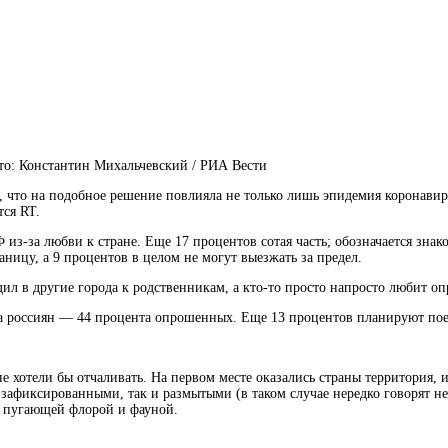
то: Константин Михальчевский / РИА Вести
 что на подобное решение повлияла не только лишь эпидемия коронавир
тся RT.
Ф из-за любви к стране. Еще 17
процентов
сотая часть; обозначается зна
ницу, а 9 процентов в целом не могут выезжать за предел.
дил в другие города к родственникам, а кто-то просто напросто любит о
на россиян — 44 процента опрошенных. Еще 13 процентов планируют пое
е хотели бы отчаливать. На первом месте оказались
страны
территория, 
зафиксированными, так и размытыми (в таком случае нередко говорят не 
с пугающей флорой и фауной.