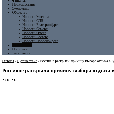
Финансы
Происшествия
Экономика
Общество
Новости Москвы
Новости СПБ
Новости Екатеринбурга
Новости Самары
Новости Омска
Новости Ростова
Новости Новосибирска
Путешествия
Политика
Технологии
Главная
/
Путешествия
/
Россияне раскрыли причину выбора отдыха вн
Россияне раскрыли причину выбора отдыха 
20.10.2020