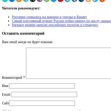
Читатели рекомендуют:
Россияне сорвались на машине в ущелье в Крыму
Самый популярный курорт России побил рекорд по числу зараж
Раскрыт размер зарплат российских пилотов и стюардесс
Оставить комментарий
Ваш email нигде не будет показан
Комментарий
*
Имя
Email
Сайт