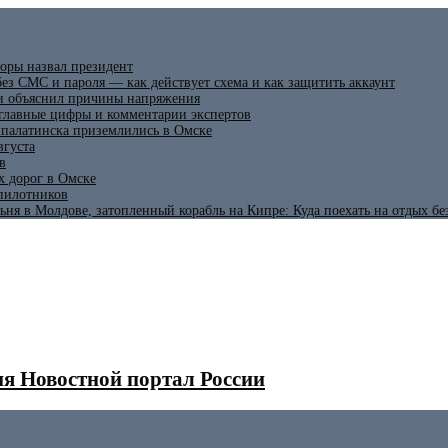
оры назвал президент
ез СМС и пароля — как действует схема и как защитить аккаунт
 и объяснил причины напряжения
 главные цифры и комментарии экспертов
ипалатинска приземлились в Омске
вгуста
в
х дорог в Омске
спилотников
ьня в Молдове, затопленный корабль на Кипре: Куда поехать на отдых б
я Новостной портал России