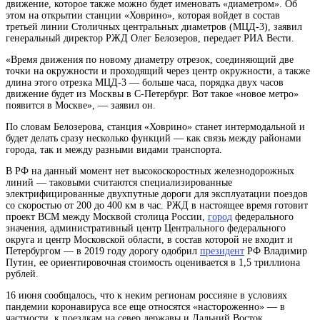
движение, которое также можно будет именовать «диаметром». Об
этом на открытии станции «Ховрино», которая войдет в состав
третьей линии Столичных центральных диаметров (МЦД-3), заявил
генеральный директор РЖД Олег Белозеров, передает РИА Вести.
«Время движения по новому
диаметру
отрезок, соединяющий две
точки на окружности и проходящий через центр окружности, а также
длина этого отрезка
МЦД-3 — больше часа, порядка двух часов
движение будет из Москвы в С-Петербург. Вот такое «новое метро»
появится в Москве», — заявил он.
По словам Белозерова, станция «Ховрино» станет интермодальной и
будет делать сразу несколько функций — как связь между районами
города, так и между разными видами транспорта.
В РФ на данный момент нет высокоскоростных железнодорожных
линий — таковыми считаются специализированные
электрифицированные двухпутные дороги для эксплуатации поездов
со скоростью от 200 до 400 км в час. РЖД в настоящее время готовит
проект ВСМ между
Москвой
столица России,
город
федерального
значения, административный центр Центрального федерального
округа и центр Московской области, в состав которой не входит
и
Петербургом — в 2019 году дорогу одобрил
президент
РФ Владимир
Путин, ее ориентировочная стоимость оценивается в 1,5 триллиона
рублей.
16 июня сообщалось, что к неким регионам россияне в условиях
пандемии коронавируса все еще относятся «настороженно» — в
частности, к поездкам на север державы и Дальний Восток.