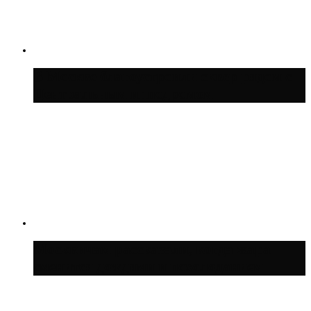
В Москве благоустроили сквер рядом с
Центральным ипподромом
Москвичам рассказали, когда жара
сменится дождями и похолоданием