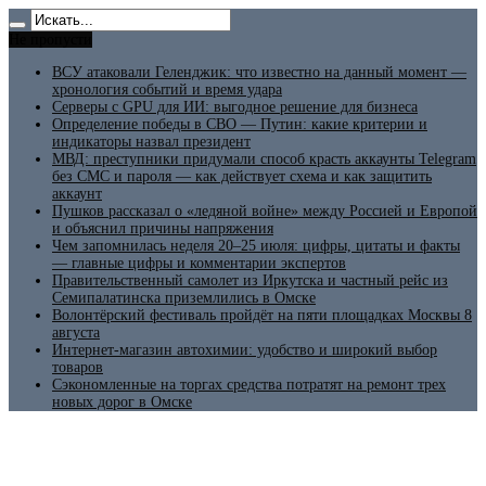
Не пропусти
ВСУ атаковали Геленджик: что известно на данный момент —
хронология событий и время удара
Серверы с GPU для ИИ: выгодное решение для бизнеса
Определение победы в СВО — Путин: какие критерии и
индикаторы назвал президент
МВД: преступники придумали способ красть аккаунты Telegram
без СМС и пароля — как действует схема и как защитить
аккаунт
Пушков рассказал о «ледяной войне» между Россией и Европой
и объяснил причины напряжения
Чем запомнилась неделя 20–25 июля: цифры, цитаты и факты
— главные цифры и комментарии экспертов
Правительственный самолет из Иркутска и частный рейс из
Семипалатинска приземлились в Омске
Волонтёрский фестиваль пройдёт на пяти площадках Москвы 8
августа
Интернет-магазин автохимии: удобство и широкий выбор
товаров
Сэкономленные на торгах средства потратят на ремонт трех
новых дорог в Омске