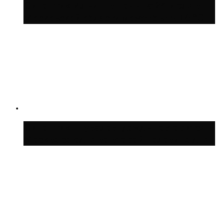
Синоптик Ильин: в ночь на 24 июля в
Московской области может быть +8 °C
Синоптик Шувалов: дождь повторится в
Москве сегодня во второй половине дня