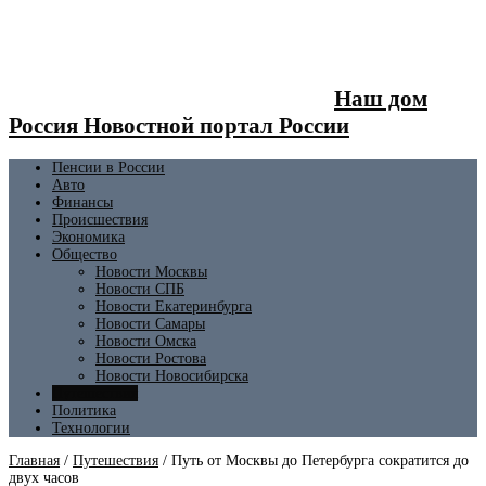
Наш дом
Россия Новостной портал России
Пенсии в России
Авто
Финансы
Происшествия
Экономика
Общество
Новости Москвы
Новости СПБ
Новости Екатеринбурга
Новости Самары
Новости Омска
Новости Ростова
Новости Новосибирска
Путешествия
Политика
Технологии
Главная
/
Путешествия
/
Путь от Москвы до Петербурга сократится до
двух часов