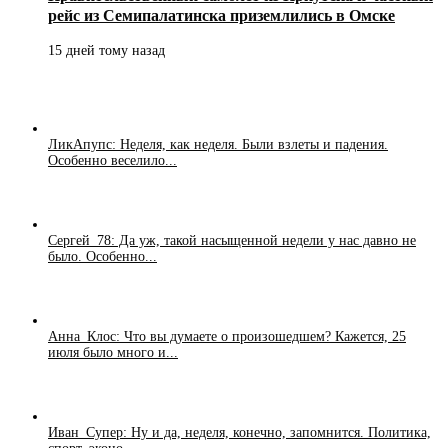
рейс из Семипалатинска приземлились в Омске
15 дней тому назад
ЛикАпупс: Неделя, как неделя. Были взлеты и падения.
Особенно веселило...
Сергей_78: Да уж, такой насыщенной недели у нас давно не
было. Особенно...
Анна_Клос: Что вы думаете о произошедшем? Кажется, 25
июля было много и...
Иван_Супер: Ну и да, неделя, конечно, запомнится. Политика,