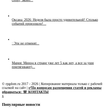
спорт, эконо...
Оксана_2026: Неделя была просто удивительной! Столько
событий произошло!...
: Эти не отменят...
Мария: Минца в стране уже лет 5 как нет, а все за уши
притягивают)...
© rpgdom.ru 2017 - 2026 | Копирование материала только с рабочей
ссылкой на сайт |
✅По вопросам размещения статей и рекламы
обращаться: ☏ КОНТАКТЫ
x
Популярные новости