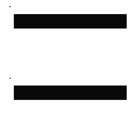
Синоптик Леус спрогнозировал
возвращение дождей в Москву
Синоптик Позднякова рассказала, когда
в столицу придут дожди и грозы