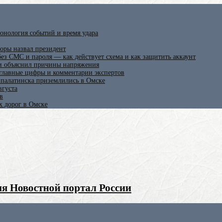
онология событий и время удара
оры назвал президент
ез СМС и пароля — как действует схема и как защитить аккаунт
 и объяснил причины напряжения
 главные цифры и комментарии экспертов
ипалатинска приземлились в Омске
вгуста
в
х дорог в Омске
я Новостной портал России