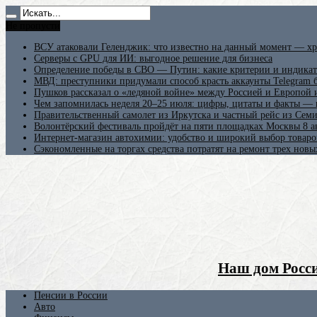
Не пропусти
ВСУ атаковали Геленджик: что известно на данный момент — хр
Серверы с GPU для ИИ: выгодное решение для бизнеса
Определение победы в СВО — Путин: какие критерии и индикат
МВД: преступники придумали способ красть аккаунты Telegram б
Пушков рассказал о «ледяной войне» между Россией и Европой
Чем запомнилась неделя 20–25 июля: цифры, цитаты и факты —
Правительственный самолет из Иркутска и частный рейс из Сем
Волонтёрский фестиваль пройдёт на пяти площадках Москвы 8 а
Интернет-магазин автохимии: удобство и широкий выбор товаро
Сэкономленные на торгах средства потратят на ремонт трех новы
Наш дом Росси
Пенсии в России
Авто