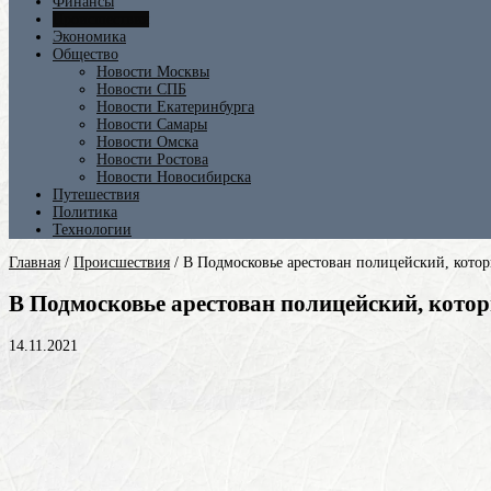
Финансы
Происшествия
Экономика
Общество
Новости Москвы
Новости СПБ
Новости Екатеринбурга
Новости Самары
Новости Омска
Новости Ростова
Новости Новосибирска
Путешествия
Политика
Технологии
Главная
/
Происшествия
/
В Подмосковье арестован полицейский, котор
В Подмосковье арестован полицейский, котор
14.11.2021