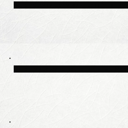
Волонтёрский фестиваль пройдёт на пят
Синоптик Заводченков: с пятницы в Моск