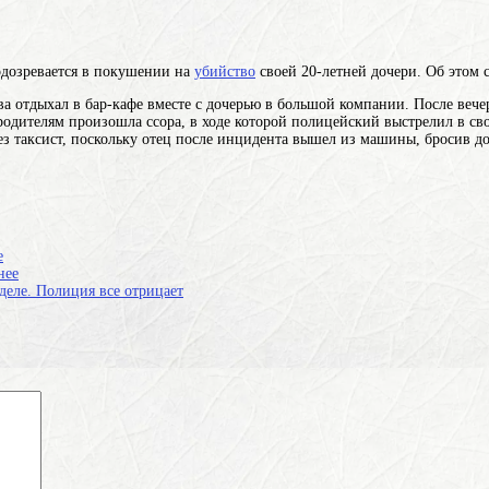
одозревается в покушении на
убийство
своей 20-летней дочери. Об этом 
ва отдыхал в бар-кафе вместе с дочерью в большой компании. После веч
родителям
произошла ссора, в ходе которой полицейский выстрелил в св
ез таксист, поскольку отец после инцидента вышел из машины, бросив до
е
нее
деле. Полиция все отрицает