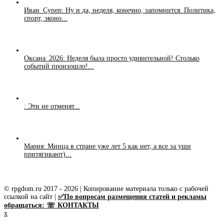
Иван_Супер: Ну и да, неделя, конечно, запомнится. Политика,
спорт, эконо...
Оксана_2026: Неделя была просто удивительной! Столько
событий произошло!...
: Эти не отменят...
Мария: Минца в стране уже лет 5 как нет, а все за уши
притягивают)...
© rpgdom.ru 2017 - 2026 | Копирование материала только с рабочей
ссылкой на сайт |
✅По вопросам размещения статей и рекламы
обращаться: ☏ КОНТАКТЫ
x