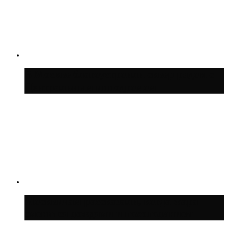
В Москве благоустроили сквер рядом с
Центральным ипподромом
Москвичам рассказали, когда жара
сменится дождями и похолоданием