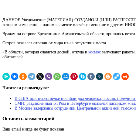
ДАННОЕ Уведомление (МАТЕРИАЛ) СОЗДАНО И (ИЛИ) РАСП
котором изменение в одном элементе влечёт изменение в другом
ИНОС
Врачам на острове Бревенник в Архангельской области пришлось везти
Остров оказался отрезан от мира из-за отсутствия моста.
«В области, которая славится доской, откуда в
космос
запускают ракеты,
обитателей.
Читатели рекомендуют:
В США при перестрелке погибли два человека, восемь получили
СМИ: раздавленный БТРом в Петербурге оказался пасынком мил
В Москве задержаны сотрудники Центральной акцизной таможн
Оставить комментарий
Ваш email нигде не будет показан