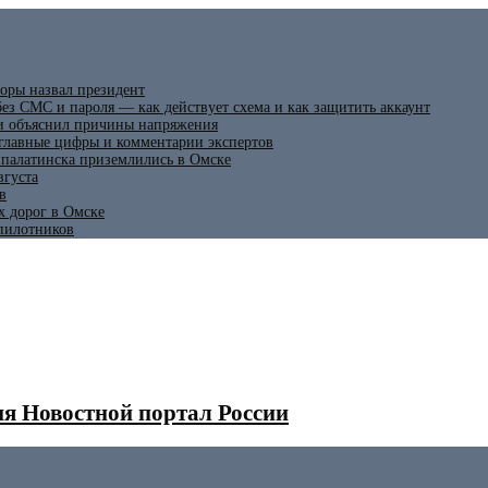
оры назвал президент
ез СМС и пароля — как действует схема и как защитить аккаунт
 и объяснил причины напряжения
 главные цифры и комментарии экспертов
ипалатинска приземлились в Омске
вгуста
в
х дорог в Омске
спилотников
я Новостной портал России