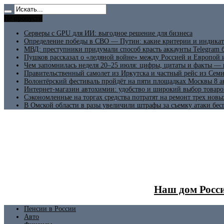
Не пропусти
Серверы с GPU для ИИ: выгодное решение для бизнеса
Определение победы в СВО — Путин: какие критерии и индикат
МВД: преступники придумали способ красть аккаунты Telegram б
Пушков рассказал о «ледяной войне» между Россией и Европой
Чем запомнилась неделя 20–25 июля: цифры, цитаты и факты —
Правительственный самолет из Иркутска и частный рейс из Сем
Волонтёрский фестиваль пройдёт на пяти площадках Москвы 8 а
Интернет-магазин автохимии: удобство и широкий выбор товаро
Сэкономленные на торгах средства потратят на ремонт трех новы
В Омской области в разы увеличили штрафы за съемку атаки бе
Наш дом Росси
Пенсии в России
Авто