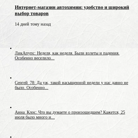
Интернет-магазин автохимии: удобство и широкий
выбор товаров
14 дней тому назад
ЛикАпупс: Неделя, как неделя. Были взлеты и падения.
Особенно веселило...
Сергей_78: Да уж, такой насыщенной недели у нас давно не
было. Особенно...
Анна_Клос: Что вы думаете о произошедшем? Кажется, 25
июля было много и...