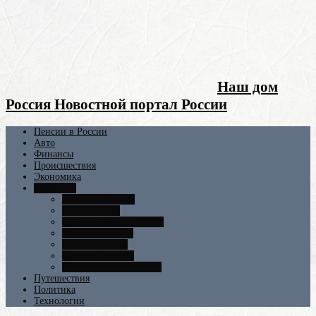
Наш дом
Россия Новостной портал России
Пенсии в России
Авто
Финансы
Происшествия
Экономика
Общество
Новости Москвы
Новости СПБ
Новости Екатеринбурга
Новости Самары
Новости Омска
Новости Ростова
Новости Новосибирска
Путешествия
Политика
Технологии