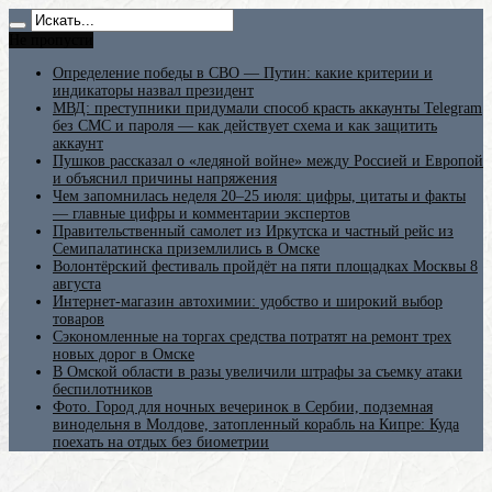
Не пропусти
Определение победы в СВО — Путин: какие критерии и
индикаторы назвал президент
МВД: преступники придумали способ красть аккаунты Telegram
без СМС и пароля — как действует схема и как защитить
аккаунт
Пушков рассказал о «ледяной войне» между Россией и Европой
и объяснил причины напряжения
Чем запомнилась неделя 20–25 июля: цифры, цитаты и факты
— главные цифры и комментарии экспертов
Правительственный самолет из Иркутска и частный рейс из
Семипалатинска приземлились в Омске
Волонтёрский фестиваль пройдёт на пяти площадках Москвы 8
августа
Интернет-магазин автохимии: удобство и широкий выбор
товаров
Сэкономленные на торгах средства потратят на ремонт трех
новых дорог в Омске
В Омской области в разы увеличили штрафы за съемку атаки
беспилотников
Фото. Город для ночных вечеринок в Сербии, подземная
винодельня в Молдове, затопленный корабль на Кипре: Куда
поехать на отдых без биометрии