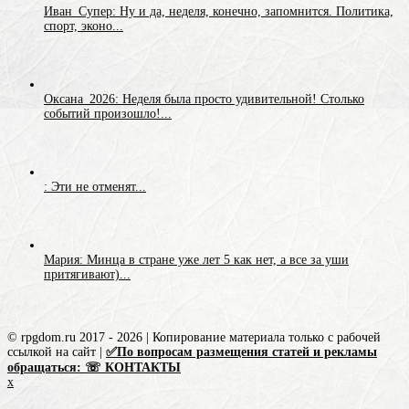
Иван_Супер: Ну и да, неделя, конечно, запомнится. Политика,
спорт, эконо...
Оксана_2026: Неделя была просто удивительной! Столько
событий произошло!...
: Эти не отменят...
Мария: Минца в стране уже лет 5 как нет, а все за уши
притягивают)...
© rpgdom.ru 2017 - 2026 | Копирование материала только с рабочей
ссылкой на сайт |
✅По вопросам размещения статей и рекламы
обращаться: ☏ КОНТАКТЫ
x