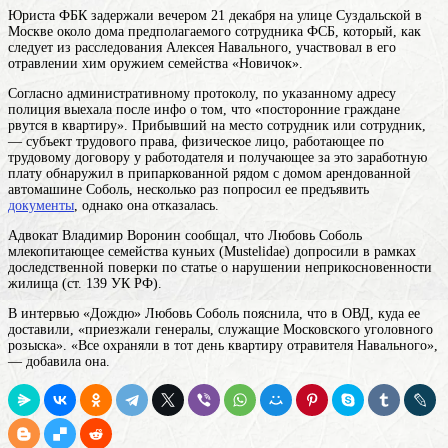
Юриста ФБК задержали вечером 21 декабря на улице Суздальской в
Москве около дома предполагаемого сотрудника ФСБ, который, как
следует из расследования Алексея Навального, участвовал в его
отравлении хим оружием семейства «Новичок».
Согласно административному протоколу, по указанному адресу
полиция выехала после инфо о том, что «посторонние граждане
рвутся в квартиру». Прибывший на место
сотрудник
или сотрудник,
— субъект трудового права, физическое лицо, работающее по
трудовому договору у работодателя и получающее за это заработную
плату
обнаружил в припаркованной рядом с домом арендованной
автомашине Соболь, несколько раз попросил ее предъявить
документы
, однако она отказалась.
Адвокат Владимир Воронин сообщал, что Любовь
Соболь
млекопитающее семейства куньих (Mustelidae)
допросили в рамках
доследственной поверки по статье о нарушении неприкосновенности
жилища (ст. 139 УК РФ).
В интервью «Дождю» Любовь Соболь пояснила, что в ОВД, куда ее
доставили, «приезжали генералы, служащие Московского уголовного
розыска». «Все охраняли в тот день квартиру отравителя Навального»,
— добавила она.