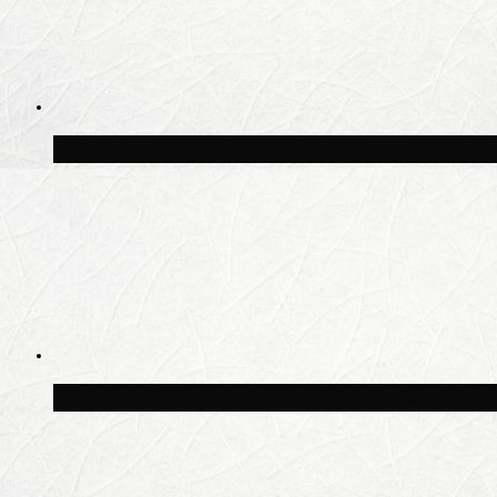
Волонтёрский фестиваль пройдёт на пят
Синоптик Заводченков: с пятницы в Моск