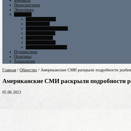
Финансы
Происшествия
Экономика
Общество
Новости Москвы
Новости СПБ
Новости Екатеринбурга
Новости Самары
Новости Омска
Новости Ростова
Новости Новосибирска
Путешествия
Политика
Технологии
Главная
/
Общество
/
Американские СМИ раскрыли подробности разбив
Американские СМИ раскрыли подробности ра
05.06.2023