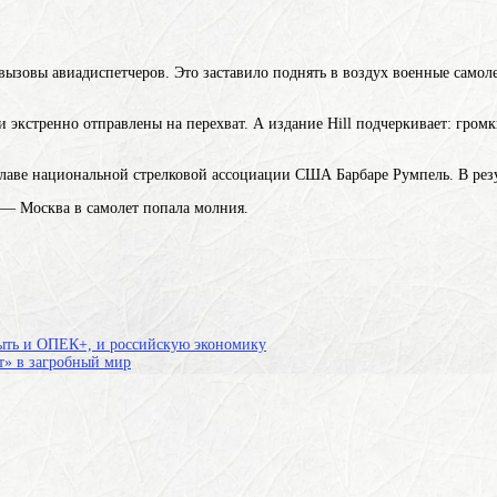
вызовы авиадиспетчеров. Это заставило поднять в воздух военные самоле
экстренно отправлены на перехват. А издание Hill подчеркивает: гром
л главе национальной стрелковой ассоциации США Барбаре Румпель. В рез
к — Москва в самолет попала молния.
ыть и ОПЕК+, и российскую экономику
ат» в загробный мир