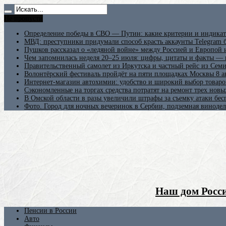
Не пропусти
Определение победы в СВО — Путин: какие критерии и индикат
МВД: преступники придумали способ красть аккаунты Telegram б
Пушков рассказал о «ледяной войне» между Россией и Европой
Чем запомнилась неделя 20–25 июля: цифры, цитаты и факты —
Правительственный самолет из Иркутска и частный рейс из Сем
Волонтёрский фестиваль пройдёт на пяти площадках Москвы 8 а
Интернет-магазин автохимии: удобство и широкий выбор товаро
Сэкономленные на торгах средства потратят на ремонт трех новы
В Омской области в разы увеличили штрафы за съемку атаки бе
Фото. Город для ночных вечеринок в Сербии, подземная винодел
Наш дом Росси
Пенсии в России
Авто