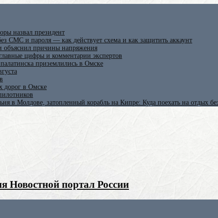
оры назвал президент
ез СМС и пароля — как действует схема и как защитить аккаунт
 и объяснил причины напряжения
 главные цифры и комментарии экспертов
ипалатинска приземлились в Омске
вгуста
в
х дорог в Омске
спилотников
ьня в Молдове, затопленный корабль на Кипре: Куда поехать на отдых б
я Новостной портал России