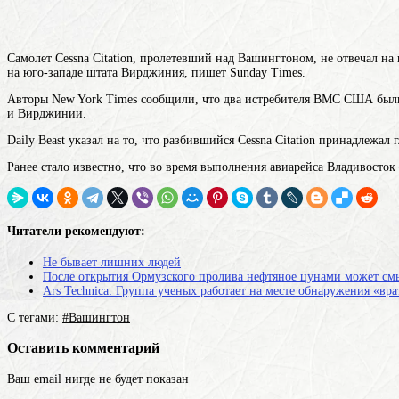
Самолет Cessna Citation, пролетевший над Вашингтоном, не отвечал на 
на юго-западе штата Вирджиния, пишет Sunday Times.
Авторы New York Times сообщили, что два истребителя ВМС США были 
и Вирджинии.
Daily Beast указал на то, что разбившийся Cessna Citation принадлежа
Ранее стало известно, что во время выполнения авиарейса Владивосто
Читатели рекомендуют:
Не бывает лишних людей
После открытия Ормузского пролива нефтяное цунами может см
Ars Technica: Группа ученых работает на месте обнаружения «вр
С тегами:
#Вашингтон
Оставить комментарий
Ваш email нигде не будет показан