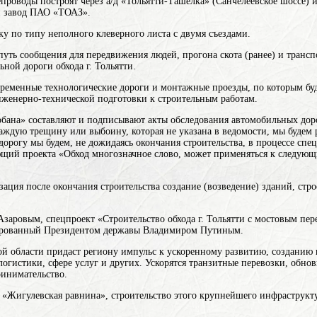
епроводы построят через а/д «Тольятти-Ташелка» (Санчелеевское шоссе) 
й завод ПАО «ТОАЗ».
ку по типу неполного клеверного листа с двумя съездами.
путь сообщения для передвижения людей, прогона скота (ранее) и трансп
ной дороги обхода г. Тольятти.
ременные технологические дороги и монтажные проезды, по которым буде
нженерно-технической подготовки к строительным работам.
бана» составляют и подписывают акты обследования автомобильных дор
аждую трещину или выбоину, которая не указана в ведомости, мы будем 
дорогу мы будем, не дожидаясь окончания строительства, в процессе спе
ющий проекта «
Обход
многозначное слово, может применяться к следующ
зация после окончания
строительства
создание (возведение) зданий, ст
заровым, спецпроект «Строительство обхода г. Тольятти с мостовым пе
ированный Президентом державы Владимиром Путиным.
ой области придаст региону импульс к ускоренному развитию, созданию 
логистики, сфере услуг и других. Ускорятся транзитные перевозки, обно
ринимательство.
«Жигулевская равнина», строительство этого крупнейшего инфраструкту