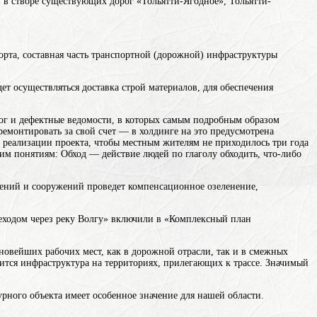
и в створе существующих дорог «Тольятти-Ягодное», Тольятти-
орта, составная часть транспортной (дорожной) инфраструктуры
т осуществляться доставка строй материалов, для обеспечения
ог и дефектные ведомости, в которых самым подробным образом
ремонтировать за свой счет — в холдинге на это предусмотрена
ц реализации проекта, чтобы местным жителям не приходилось три года
им понятиям: Обход — действие людей по глаголу обходить, что-либо
роений и сооружений
проведет компенсационное озеленение,
реходом через реку Волгу» включили в «Комплексный план
новейших рабочих мест, как в дорожной отрасли, так и в смежных
вится инфраструктура на территориях, прилегающих к трассе. Значимый
рного объекта имеет особенное значение для нашей области.