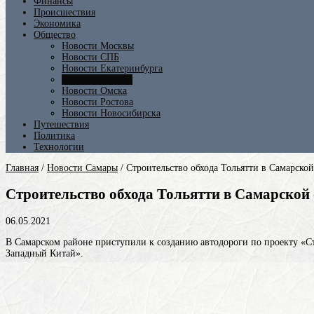
Финансы
Происшествия
Экономика
Общество
Новости Москвы
Новости СПБ
Новости Екатеринбурга
Новости Самары
Новости Омска
Новости Ростова
Новости Новосибирска
Путешествия
Политика
Технологии
Главная
/
Новости Самары
/
Строительство обхода Тольятти в Самарско
Строительство обхода Тольятти в Самарской
06.05.2021
В Самарском районе приступили к созданию автодороги по проекту «Ст
Западный Китай».