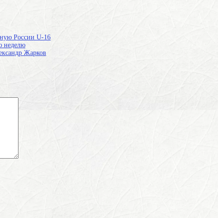
рную России U-16
ю неделю
ександр Жарков