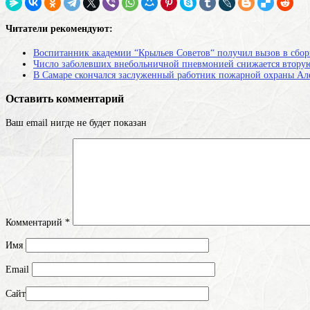
Читатели рекомендуют:
Воспитанник академии “Крыльев Советов“ получил вызов в сбо
Число заболевших внебольничной пневмонией снижается втору
В Самаре скончался заслуженный работник пожарной охраны Ал
Оставить комментарий
Ваш email нигде не будет показан
Комментарий
*
Имя
Email
Сайт