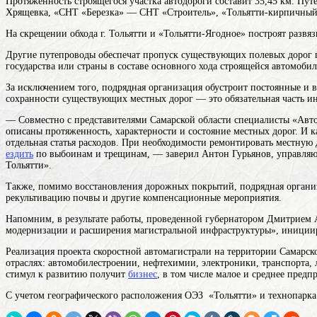
Протяженность строящегося участка автодороги составит 35,45 км. Пут
Хрящевка, «СНТ «Березка» — СНТ «Строитель», «Тольятти-кирпичны
На скрещении обхода г. Тольятти и «Тольятти-Ягодное» построят развяз
Другие путепроводы обеспечат пропуск существующих полевых
дорог
государства или страны
в составе основного хода строящейся автомобиль
За исключением того, подрядная организация обустроит постоянные и в
сохранности существующих местных дорог — это обязательная часть и
— Совместно с представителями Самарской области специалисты «Авто
описаны протяженность, характерности и состояние местных дорог. И к
отдельная статья расходов. При необходимости ремонтировать местную 
ездить
по выбоинам и трещинам, — заверил Антон Гурьянов, управля
Тольятти».
Также, помимо восстановления дорожных покрытий, подрядная органи
рекультивацию почвы и другие компенсационные мероприятия.
Напомним, в результате работы, проведенной губернатором Дмитрием А
модернизации и расширения магистральной инфраструктуры», иници
Реализация проекта скоростной автомагистрали на территории Самарск
отраслях: автомобилестроении, нефтехимии, электроники, транспорта, 
стимул к развитию получит
бизнес
, в том числе малое и среднее предп
С учетом географического расположения ОЭЗ «Тольятти» и технопарка 