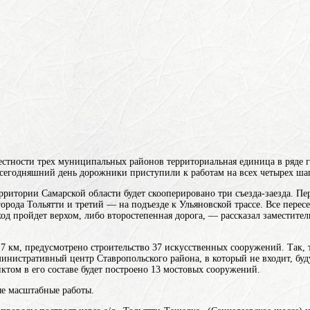
местности трех муниципальных
районов
территориальная единица в ряде 
сегодняшний день дорожники приступили к работам на всех четырех шаг
рритории Самарской области будет скооперировано три съезда-заезда. Пер
города Тольятти и третий — на подъезде к Ульяновской трассе. Все пе
ход пройдет верхом, либо второстепенная дорога, — рассказал заместите
,7 км, предусмотрено строительство 37 искусственных сооружений. Так, 
инистративный центр Ставропольского района, в который не входит, бу
ктом в его составе
будет построено 13 мостовых сооружений.
ые масштабные работы.