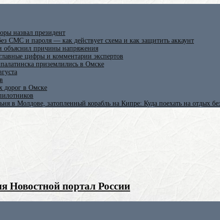
оры назвал президент
ез СМС и пароля — как действует схема и как защитить аккаунт
 и объяснил причины напряжения
 главные цифры и комментарии экспертов
ипалатинска приземлились в Омске
вгуста
в
х дорог в Омске
спилотников
ьня в Молдове, затопленный корабль на Кипре: Куда поехать на отдых б
я Новостной портал России