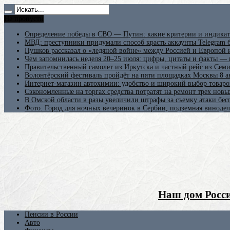
Не пропусти
Определение победы в СВО — Путин: какие критерии и индикат
МВД: преступники придумали способ красть аккаунты Telegram б
Пушков рассказал о «ледяной войне» между Россией и Европой
Чем запомнилась неделя 20–25 июля: цифры, цитаты и факты —
Правительственный самолет из Иркутска и частный рейс из Сем
Волонтёрский фестиваль пройдёт на пяти площадках Москвы 8 а
Интернет-магазин автохимии: удобство и широкий выбор товаро
Сэкономленные на торгах средства потратят на ремонт трех новы
В Омской области в разы увеличили штрафы за съемку атаки бе
Фото. Город для ночных вечеринок в Сербии, подземная винодел
Наш дом Росси
Пенсии в России
Авто