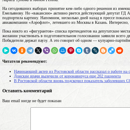
На сегодняшних
выборах
принятие кем-либо одного решения из имеющ
Емельянову. Но «вакансию» активно рвется действующий депутат ГД Ан
подпортила картину. Напомним, несколько дней назад в прессе показа
авиакомпании «Аэрофлот», летевшего из Москвы в Казань. Интересно, ч
Пока никто из «фигурантов» списка претендентов на депутатские места
желании участвовать в подготовительном голосовании заявили всего д
Побкдители держат паузу. А это говорит об одном — кулуарно-партий
Читатели рекомендуют:
Начинающий актер из Ростовской области рассказал о работе на
Донские врачи вылечили от коронавируса еще 202 пациента
В Ростовской области вновь подскочил показатель заболевших 
Оставить комментарий
Ваш email нигде не будет показан