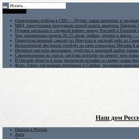
Не пропусти
Определение победы в СВО — Путин: какие критерии и индикат
МВД: преступники придумали способ красть аккаунты Telegram б
Пушков рассказал о «ледяной войне» между Россией и Европой
Чем запомнилась неделя 20–25 июля: цифры, цитаты и факты —
Правительственный самолет из Иркутска и частный рейс из Сем
Волонтёрский фестиваль пройдёт на пяти площадках Москвы 8 а
Интернет-магазин автохимии: удобство и широкий выбор товаро
Сэкономленные на торгах средства потратят на ремонт трех новы
В Омской области в разы увеличили штрафы за съемку атаки бе
Фото. Город для ночных вечеринок в Сербии, подземная винодел
Наш дом Росси
Пенсии в России
Авто