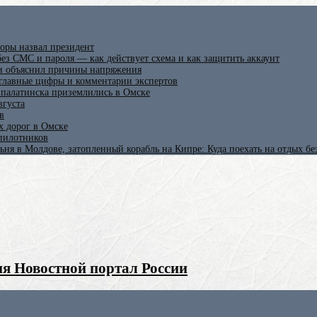
оры назвал президент
ез СМС и пароля — как действует схема и как защитить аккаунт
 и объяснил причины напряжения
 главные цифры и комментарии экспертов
ипалатинска приземлились в Омске
вгуста
в
х дорог в Омске
спилотников
ьня в Молдове, затопленный корабль на Кипре: Куда поехать на отдых б
я Новостной портал России