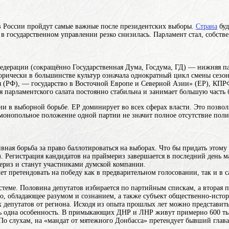
 в России пройдут самые важные после президентских выборы.
Страна
буд
 в государственном управлении резко снизилась. Парламент стал, собстве
едерации (сокращённо Государственная Дума, Госдума, ГД) — нижняя п
рически в большинстве культур означала однократный цикл смены сезонов
 (РФ), — государство в Восточной Европе и Северной Азии
» (ЕР), КПР
 парламентского салата постоянно стабильна и занимает большую часть 
и в выборной борьбе. ЕР доминирует во всех сферах власти. Это позвол
монопольное положение одной партии не значит полное отсутствие поли
вная борьба за право баллотироваться на выборах. Что бы придать этом
Регистрация кандидатов на праймериз завершается в последний день мар
ериз и станут участниками думской компании.
ет претендовать на победу как в предварительном голосовании, так и в 
истеме. Половина депутатов избирается по партийным спискам, а вторая 
о, обладающее разумом и сознанием, а также субъект общественно-истор
х депутатов от региона. Исходя из опыта прошлых лет можно представит
 одна особенность. В примыкающих ДНР и ЛНР живут примерно 600 тыся
а. По слухам, на «мандат от мятежного Донбасса» претендует бывший гла