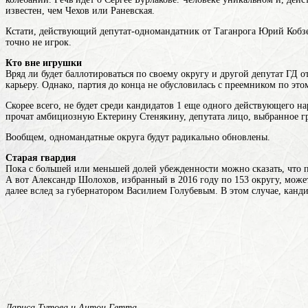
известен, чем Чехов или Раневская.
Кстати, действующий депутат-одномандатник от Таганрога Юрий Кобзев
точно не игрок.
Кто вне игрушки
Вряд ли будет баллотироваться по своему округу и другой депутат ГД
карьеру. Однако, партия до конца не обусловилась с преемником по это
Скорее всего, не будет среди
кандидатов
1
еще одного действующего нар
прочат амбициозную Ектерину Стенякину,
депутата
лицо, выбранное г
Вообщем, одномандатные округа будут радикально обновлены.
Старая гвардия
Пока с большей или меньшей долей убежденности можно сказать, что 
А вот Александр Шолохов, избранный в 2016 году по 153 округу, може
далее
вслед за губернатором Василием Голубевым. В этом случае, кан
Лариса Тутова и Антон Гетта.