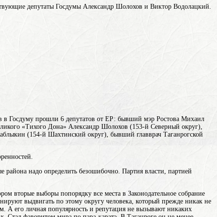
ействующие депутаты Госдумы Александр Шолохов и Виктор Водолацкий.
ов в Госдуму прошли 6 депутатов от ЕР: бывший мэр Ростова Михаил
еликого «Тихого Дона» Александр Шолохов (153-й Северный округ),
аблыкин (154-й Шахтинский округ), бывший главврач Таганрогской
оренностей.
ные района надо определить безошибочно. Партия власти, партией
ором вторые выборы попорядку все места в Законодательное собрание
анируют выдвигать по этому округу человека, который прежде никак не
ом
. А его личная популярность и репутация не вызывают никаких
х. Стал фаворитом мира по пара-каратэ. В Таганроге он не менее