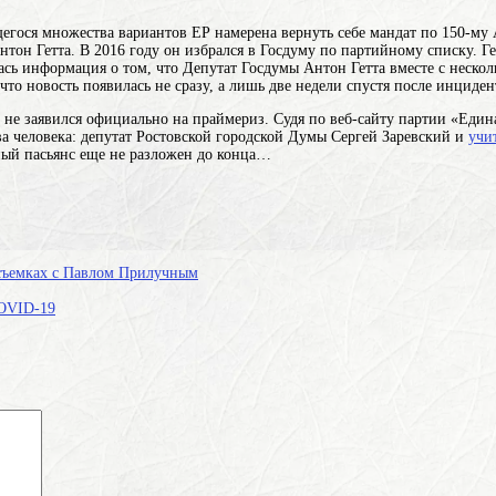
егося множества вариантов
ЕР намерена вернуть себе мандат по 150-му 
тон Гетта. В 2016 году он избрался в Госдуму по партийному списку. Г
лась информация о том, что Депутат Госдумы Антон Гетта вместе с неско
то новость появилась не сразу, а лишь две недели спустя после инциде
 не заявился официально на праймериз. Судя по веб-сайту партии «Едина
ва человека: депутат Ростовской городской Думы Сергей Заревский и
учи
ный пасьянс еще не разложен до конца…
 съемках с Павлом Прилучным
COVID-19