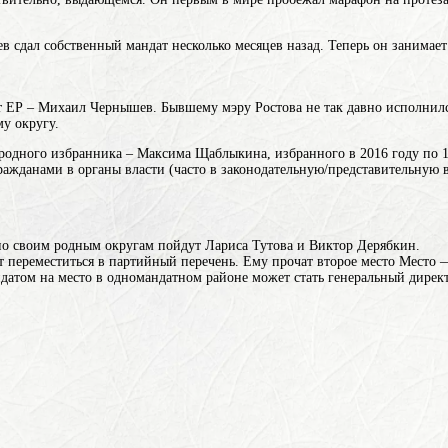
 сдал собственный мандат несколько месяцев назад. Теперь он занимает
 от ЕР – Михаил Чернышев. Бывшему мэру Ростова не так давно исполни
му округу.
одного избранника – Максима Щаблыкина, избранного в 2016 году по 1
ражданами в органы власти (часто в законодательную/представительную в
по своим родным округам пойдут Лариса Тутова и Виктор Дерябкин.
т переместиться в партийный перечень. Ему прочат второе
место
Место —
дидатом на место в одномандатном районе может стать генеральный дир