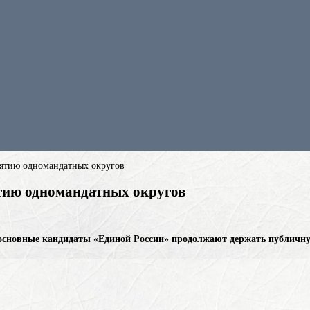
зятию одномандатных округов
ятию одномандатных округов
 основные кандидаты «Единой России» продолжают держать публичну