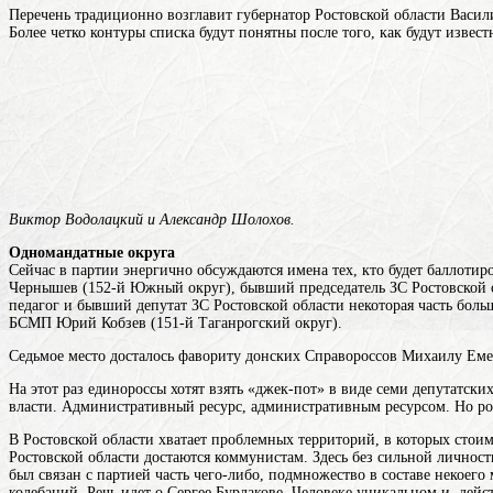
Перечень традиционно возглавит губернатор Ростовской области Васи
Более четко контуры списка будут понятны после того, как будут извес
Виктор Водолацкий и Александр Шолохов.
Одномандатные округа
Сейчас в партии энергично обсуждаются имена тех, кто будет баллоти
Чернышев (152-й Южный округ), бывший председатель ЗС Ростовской о
педагог и бывший депутат ЗС Ростовской
области
некоторая часть боль
БСМП Юрий Кобзев (151-й Таганрогский округ).
Седьмое место досталось фавориту донских Справороссов Михаилу Емел
На этот раз единороссы хотят взять «джек-пот» в виде семи депутатски
власти. Административный ресурс, административным ресурсом. Но ро
В Ростовской области хватает проблемных территорий, в которых стоим
Ростовской области достаются коммунистам. Здесь без сильной личнос
был связан с
партией
часть чего-либо, подмножество в составе некоего
колебаний. Речь идет о Сергее Бурлакове. Человеке уникальном и, дей