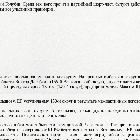
лий Голубев. Среди тех, кого прочат в партийный шорт-лист, бытуют д
тны все участники праймериз.
роваться по семи одномандатным округам. На прошлых выборах от округ
бласти Виктор Дерябкин (155-й Волгодонский округ), внук создателя в
шей структуры
Лариса Тутова (149-й округ), предприниматель Максим Щ
ьянову. ЕР уступила ему 150-й округ в результате межпартийных догов
х мандатов в семи округах. А это значит, что кандидатов на одномандат
ль личности еще никто не отменял.
ость ошибки может быть слишком дорогой. Чего стоит г. Таганрог, в кот
ти победить соперника от КПРФ будет очень сложно. Вот почему в ЕР пл
 множества: Политическая партия Партия — часть игры, либо игра целик
ствительно, выдающемся. Он первым в мире пробежал марафон на протеза