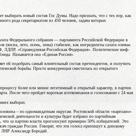
ет выбирать новый состав Гос Думы. Надо признать, что с тех пор, как
нного рода секретариатом из 450 человек, задача которых
алата Федерального собрания — парламента Российской Федерации
в
 (весна, лето, осень, зима)
стабилен, как ингредиенты салата оливье.
Ф, ЛДПР, «Справедливая Российская Федерация». Политические шеф-
блюда. Называется она «Единая Россия».
яет ей подобрать самый влиятельный состав претиндентов, и получить
тической борьбы. Просто конкуренция сместилась из открытого
у процессу более или мение легитимный и открытый характер, в партии
та. После чего пройдет короткая агиткомпания и голосование с 24 мая
самих выборах.
половина – по одномандатным округам. Ростовской области «нарезано»
ической деятельности и культуры
будет избрано по партийным
ь, что за партию власти проголосуют примерно 50% избирателей. Это
ч граждан России. Говорят, что эти голоса припишут к донскому
ва ЛНР Александр Бородай.