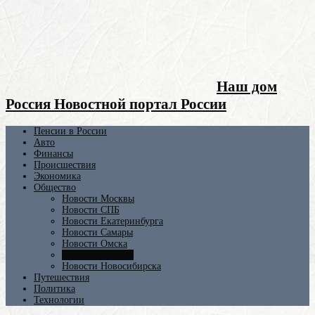
Наш дом
Россия Новостной портал России
Пенсии в России
Авто
Финансы
Происшествия
Экономика
Общество
Новости Москвы
Новости СПБ
Новости Екатеринбурга
Новости Самары
Новости Омска
Новости Ростова
Новости Новосибирска
Путешествия
Политика
Технологии