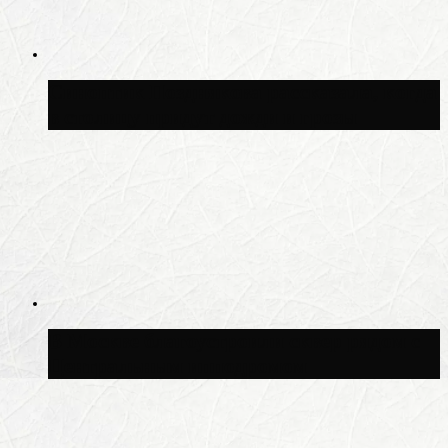
Синоптик Позднякова рассказала, когда
в столицу придут дожди и грозы
В Москве благоустроили сквер рядом с
Центральным ипподромом