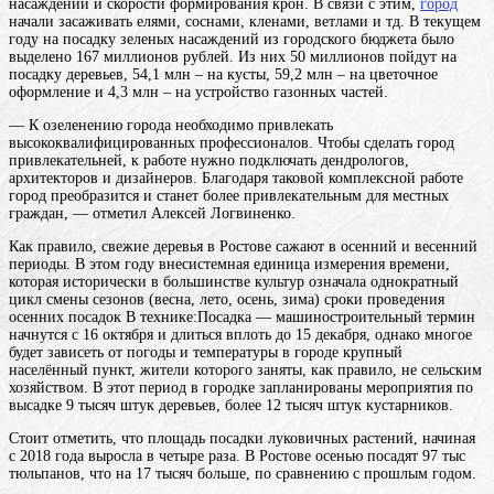
насаждений и скорости формирования крон. В связи с этим,
город
начали засаживать елями, соснами, кленами, ветлами и тд. В текущем
году на посадку зеленых насаждений из городского бюджета было
выделено 167 миллионов рублей. Из них 50 миллионов пойдут на
посадку деревьев, 54,1 млн – на кусты, 59,2 млн – на цветочное
оформление и 4,3 млн – на устройство газонных частей.
— К озеленению города необходимо привлекать
высококвалифицированных профессионалов. Чтобы сделать город
привлекательней, к работе нужно подключать дендрологов,
архитекторов и дизайнеров. Благодаря таковой комплексной работе
город преобразится и станет более привлекательным для местных
граждан, — отметил Алексей Логвиненко.
Как правило, свежие деревья в Ростове сажают в осенний и весенний
периоды. В этом
году
внесистемная единица измерения времени,
которая исторически в большинстве культур означала однократный
цикл смены сезонов (весна, лето, осень, зима)
сроки проведения
осенних
посадок
В технике:Посадка — машиностроительный термин
начнутся с 16 октября и длиться вплоть до 15 декабря, однако многое
будет зависеть от погоды и температуры в
городе
крупный
населённый пункт, жители которого заняты, как правило, не сельским
хозяйством
. В этот период в городке запланированы мероприятия по
высадке 9 тысяч штук деревьев, более 12 тысяч штук кустарников.
Стоит отметить, что площадь посадки луковичных растений, начиная
с 2018 года выросла в четыре раза. В Ростове осенью посадят 97 тыс
тюльпанов, что на 17 тысяч больше, по сравнению с прошлым годом.