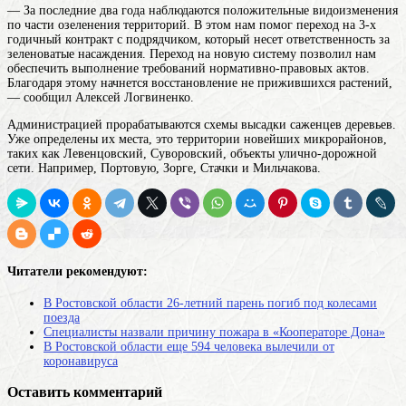
— За последние два года наблюдаются положительные видоизменения
по части озеленения территорий. В этом нам помог переход на 3-х
годичный контракт с подрядчиком, который несет ответственность за
зеленоватые насаждения. Переход на новую систему позволил нам
обеспечить выполнение требований нормативно-правовых актов.
Благодаря этому начнется восстановление не прижившихся растений,
— сообщил Алексей Логвиненко.
Администрацией прорабатываются схемы высадки саженцев деревьев.
Уже определены их места, это территории новейших микрорайонов,
таких как Левенцовский, Суворовский, объекты улично-дорожной
сети. Например, Портовую, Зорге, Стачки и Мильчакова.
Читатели рекомендуют:
В Ростовской области 26-летний парень погиб под колесами
поезда
Специалисты назвали причину пожара в «Кооператоре Дона»
В Ростовской области еще 594 человека вылечили от
коронавируса
Оставить комментарий