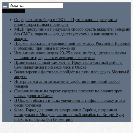
Не пропусти
Определение победы в СВО — Путин: какие критерии и
индикаторы назвал президент
МВД: преступники придумали способ красть аккаунты Telegram
без СМС и пароля — как действует схема и как защитить
аккаунт
Пушков рассказал о «ледяной войне» между Россией и Европой
и объяснил причины напряжения
Чем запомнилась неделя 20–25 июля: цифры, цитаты и факты
— главные цифры и комментарии экспертов
Правительственный самолет из Иркутска и частный рейс из
Семипалатинска приземлились в Омске
Волонтёрский фестиваль пройдёт на пяти площадках Москвы 8
августа
Интернет-магазин автохимии: удобство и широкий выбор
товаров
Сэкономленные на торгах средства потратят на ремонт трех
новых дорог в Омске
В Омской области в разы увеличили штрафы за съемку атаки
беспилотников
Фото. Город для ночных вечеринок в Сербии, подземная
винодельня в Молдове, затопленный корабль на Кипре: Куда
поехать на отдых без биометрии