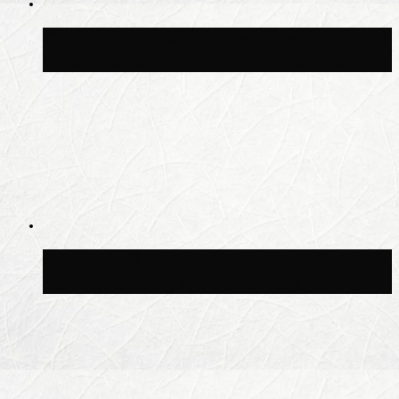
Синоптик Шувалов: дождь повторится в
Москве сегодня во второй половине дня
Синоптик Леус спрогнозировал
возвращение дождей в Москву