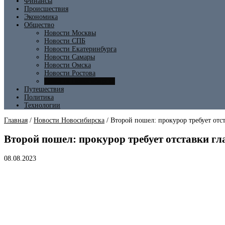
Финансы
Происшествия
Экономика
Общество
Новости Москвы
Новости СПБ
Новости Екатеринбурга
Новости Самары
Новости Омска
Новости Ростова
Новости Новосибирска
Путешествия
Политика
Технологии
Главная
/
Новости Новосибирска
/
Второй пошел: прокурор требует отс
Второй пошел: прокурор требует отставки г
08.08.2023