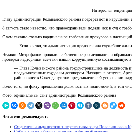
Интересная тенденция
Главу администрации Колыванского района подозревают в нарушении а
8 августа стало известно, что правоохранители подали иск в суд с тре
С чем связано столько кардинальное требование прокурора в настоящи
— Если кратко, то администрация предоставила служебное жилье
Недавно Митрофанов проводил собственное расследование и обращался 
проверки надзорники все-таки нашли коррупционную составляющую в 
— Глава Колыванского района трудоустроившись на должность п
предусмотренные трудовым договором. Находясь в отпуске, Артю
района внес в Совет депутатов представление об устранении на
Более того, по факту превышения должностных полномочий, в том числ
Фото: официальный сайт администрации Колыванского района
Читатели рекомендуют:
Сход снега и льда прояснит перспективы озера Половинного в К
Сибирские леса берут под видео- и фотонаблюдение