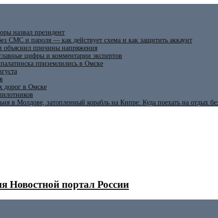
оры назвал президент
ез СМС и пароля — как действует схема и как защитить аккаунт
 и объяснил причины напряжения
 главные цифры и комментарии экспертов
ипалатинска приземлились в Омске
вгуста
в
х дорог в Омске
спилотников
ьня в Молдове, затопленный корабль на Кипре: Куда поехать на отдых б
я Новостной портал России