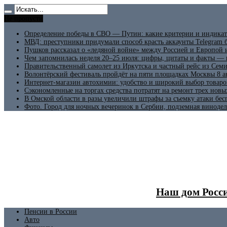
Не пропусти
Определение победы в СВО — Путин: какие критерии и индикат
МВД: преступники придумали способ красть аккаунты Telegram б
Пушков рассказал о «ледяной войне» между Россией и Европой
Чем запомнилась неделя 20–25 июля: цифры, цитаты и факты —
Правительственный самолет из Иркутска и частный рейс из Сем
Волонтёрский фестиваль пройдёт на пяти площадках Москвы 8 а
Интернет-магазин автохимии: удобство и широкий выбор товаро
Сэкономленные на торгах средства потратят на ремонт трех новы
В Омской области в разы увеличили штрафы за съемку атаки бе
Фото. Город для ночных вечеринок в Сербии, подземная винодел
Наш дом Росси
Пенсии в России
Авто