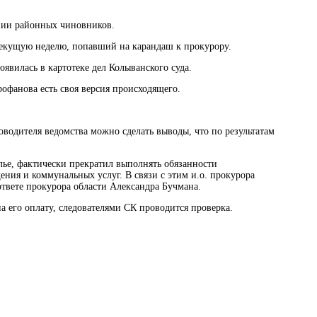
нии районных чиновников.
текущую неделю, попавший на карандаш к прокурору.
оявилась в картотеке дел Колыванского суда.
офанова есть своя версия происходящего.
водителя ведомства можно сделать выводы, что по результатам
ье, фактически прекратил выполнять обязанности
ния и коммунальных услуг. В связи с этим и.о. прокурора
ответе прокурора области Александра Бучмана.
 его оплату, следователями СК проводится проверка.