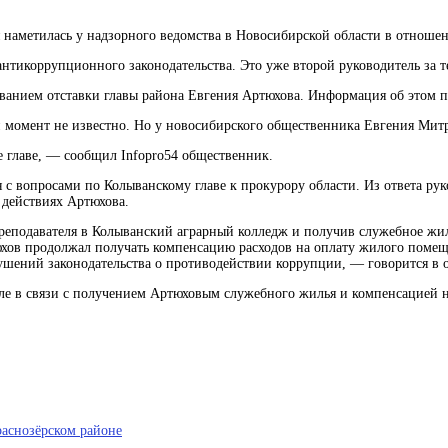
 наметилась у надзорного ведомства в Новосибирской области в отноше
нтикоррупционного законодательства. Это уже второй руководитель за 
бованием отставки главы района Евгения Артюхова. Информация об этом п
й момент не известно. Но у новосибирского общественника Евгения Митр
 главе, — сообщил Infopro54 общественник.
с вопросами по Колыванскому главе к прокурору области. Из ответа руко
действиях Артюхова.
реподавателя в Колыванский аграрный колледж и получив служебное жил
хов продолжал получать компенсацию расходов на оплату жилого помеще
рушений законодательства о противодействии коррупции, — говорится в 
е в связи с получением Артюховым служебного жилья и компенсацией на
раснозёрском районе