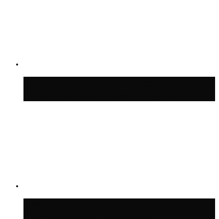
Синоптик Позднякова рассказала, когда
в столицу придут дожди и грозы
В Москве благоустроили сквер рядом с
Центральным ипподромом