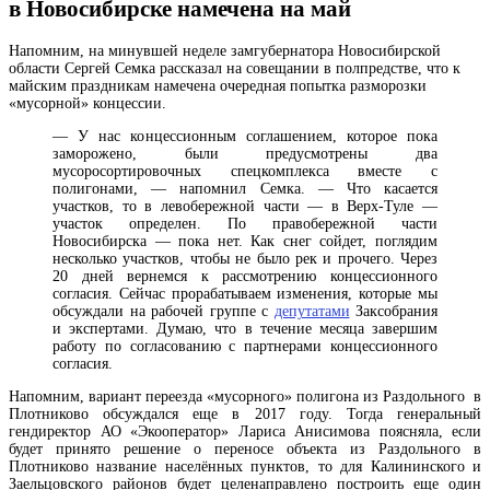
в Новосибирске намечена на май
Напомним, на минувшей неделе замгубернатора Новосибирской
области Сергей Семка рассказал на совещании в полпредстве, что к
майским праздникам намечена очередная попытка разморозки
«мусорной» концессии.
— У нас концессионным соглашением, которое пока
заморожено, были предусмотрены два
мусоросортировочных спецкомплекса вместе с
полигонами, — напомнил Семка. — Что касается
участков, то в левобережной части — в Верх-Туле —
участок определен. По правобережной части
Новосибирска — пока нет. Как снег сойдет, поглядим
несколько участков, чтобы не было рек и прочего. Через
20 дней вернемся к рассмотрению концессионного
согласия. Сейчас прорабатываем изменения, которые мы
обсуждали на рабочей группе с
депутатами
Заксобрания
и экспертами. Думаю, что в течение месяца завершим
работу по согласованию с партнерами концессионного
согласия.
Напомним, вариант переезда «мусорного» полигона из Раздольного в
Плотниково обсуждался еще в 2017 году. Тогда генеральный
гендиректор АО «Экооператор» Лариса Анисимова поясняла, если
будет принято решение о переносе объекта из Раздольного в
Плотниково
название населённых пунктов
, то для Калининского и
Заельцовского районов будет целенаправлено построить еще один