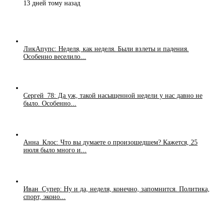
13 дней тому назад
ЛикАпупс: Неделя, как неделя. Были взлеты и падения.
Особенно веселило...
Сергей_78: Да уж, такой насыщенной недели у нас давно не
было. Особенно...
Анна_Клос: Что вы думаете о произошедшем? Кажется, 25
июля было много и...
Иван_Супер: Ну и да, неделя, конечно, запомнится. Политика,
спорт, эконо...