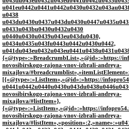
u043du043eu0432u043eu0441u0442u0435u0439
u041eu0442u0441u0442u0430u0432u043au043
u0438
u043du0430u0437u043du0430u0447u0435u043
u0433u043bu0430u0432u0430
u0440u0430u0439u043eu043du0430,
u0434u0435u043fu0443u0442u0430u0442,
u041du043eu0432u043eu0441u0438u0431u0438
{«@type»:»BreadcrumbList»,»@id»:»https://inf
novosibirskogo-rajona-vnov-izbrali-andreya-
mixajlova/#breadcrumblist»,»itemListElement»
[{«@type»:»ListItem»,»@id»:»https://infopro
u0441u0442u0440u0430u043du0438u0446u0430″,»i
novosibirskogo-rajona-vnov-izbrali-andreya-
mixajlova/#listItem»},
{«@type»:»ListItem»,»@id»:»https://infopro54.
novosibirskogo-rajona-vnov-izbrali-andreya-
mixajlova/#listItem»,»position»:2,»name»:»