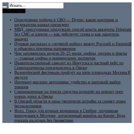
Не пропусти
Определение победы в СВО — Путин: какие критерии и
индикаторы назвал президент
МВД: преступники придумали способ красть аккаунты Telegram
без СМС и пароля — как действует схема и как защитить
аккаунт
Пушков рассказал о «ледяной войне» между Россией и Европой
и объяснил причины напряжения
Чем запомнилась неделя 20–25 июля: цифры, цитаты и факты
— главные цифры и комментарии экспертов
Правительственный самолет из Иркутска и частный рейс из
Семипалатинска приземлились в Омске
Волонтёрский фестиваль пройдёт на пяти площадках Москвы 8
августа
Интернет-магазин автохимии: удобство и широкий выбор
товаров
Сэкономленные на торгах средства потратят на ремонт трех
новых дорог в Омске
В Омской области в разы увеличили штрафы за съемку атаки
беспилотников
Фото. Город для ночных вечеринок в Сербии, подземная
винодельня в Молдове, затопленный корабль на Кипре: Куда
поехать на отдых без биометрии