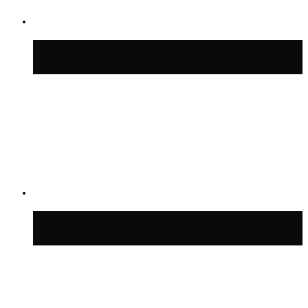
Синоптик Заводченков: с пятницы в
Москве потеплеет до +25 °C
Синоптик Ильин: в ночь на 24 июля в
Московской области может быть +8 °C