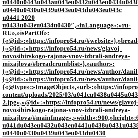
u0440u0443u043au043eu0432u043eu0434u043
u0440u0430u0439u043eu043du043eu043c
u0441 2020
u0433u043eu0434u0430″,»inLanguage»:»ru-
RU»,»isPartOf»:
{«@id»:»https://infopro54.ru/#website»},»brea
{«@id»:»https://infopro54.ru/news/glavoj-
novosibirskogo-rajona-vnov-izbrali-andreya-
mixajlova/#breadcrumblist»},»author»:
{«@id»:»https://infopro54.ru/news/author/danil
{«@id»:»https://infopro54.ru/news/author/dani
{«@type»:»ImageObject»,»url»:»https://infopro
content/uploads/2025/03/u041cu0438u0445u0
2.jpg»,»@id»:»https://infopro54.ru/news/glavoj
novosibirskogo-rajona-vnov-izbrali-andreya-
mixajlova/#mainImage»,»width»:900,»height»
u041du043eu0432u043eu0441u0438u0431u043
u0440u0430u0439u043eu043du0430