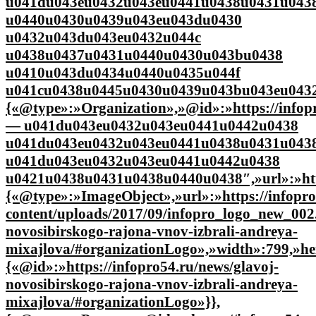
u041du043eu0432u043eu0441u0438u0431u043
u0440u0430u0439u043eu043du0430
u0432u043du043eu0432u044c
u0438u0437u0431u0440u0430u043bu0438
u0410u043du0434u0440u0435u044f
u041cu0438u0445u0430u0439u043bu043eu0432u04
{«@type»:»Organization»,»@id»:»https://infop
— u041du043eu0432u043eu0441u0442u0438
u041du043eu0432u043eu0441u0438u0431u043
u041du043eu0432u043eu0441u0442u0438
u0421u0438u0431u0438u0440u0438″,»url»:»http
{«@type»:»ImageObject»,»url»:»https://infopro
content/uploads/2017/09/infopro_logo_new_002.
novosibirskogo-rajona-vnov-izbrali-andreya-
mixajlova/#organizationLogo»,»width»:799,»he
{«@id»:»https://infopro54.ru/news/glavoj-
novosibirskogo-rajona-vnov-izbrali-andreya-
mixajlova/#organizationLogo»}},