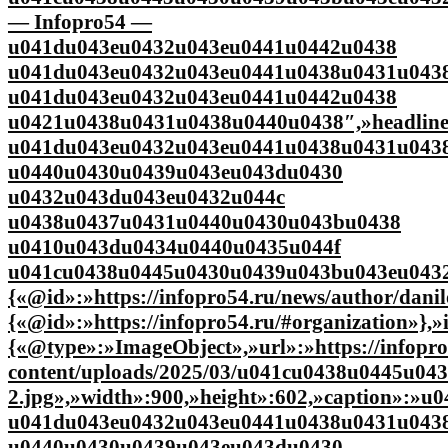
— Infopro54 —
u041du043eu0432u043eu0441u0442u0438
u041du043eu0432u043eu0441u0438u0431u043
u041du043eu0432u043eu0441u0442u0438
u0421u0438u0431u0438u0440u0438″,»headlin
u041du043eu0432u043eu0441u0438u0431u043
u0440u0430u0439u043eu043du0430
u0432u043du043eu0432u044c
u0438u0437u0431u0440u0430u043bu0438
u0410u043du0434u0440u0435u044f
u041cu0438u0445u0430u0439u043bu043eu0432
{«@id»:»https://infopro54.ru/news/author/dani
{«@id»:»https://infopro54.ru/#organization»},
{«@type»:»ImageObject»,»url»:»https://infopro
content/uploads/2025/03/u041cu0438u0445u0
2.jpg»,»width»:900,»height»:602,»caption»:
u041du043eu0432u043eu0441u0438u0431u043
u0440u0430u0439u043eu043du0430