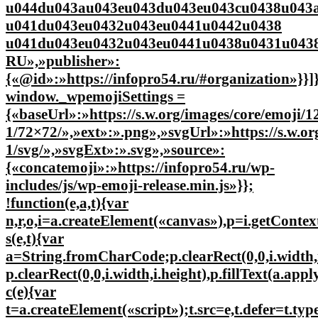
u044du043au043eu043du043eu043cu0438u043a
u041du043eu0432u043eu0441u0442u0438
u041du043eu0432u043eu0441u0438u0431u0438
RU»,»publisher»:
{«@id»:»https://infopro54.ru/#organization»}}]
window._wpemojiSettings =
{«baseUrl»:»https://s.w.org/images/core/emoji/12
1/72×72/»,»ext»:».png»,»svgUrl»:»https://s.w.or
1/svg/»,»svgExt»:».svg»,»source»:
{«concatemoji»:»https://infopro54.ru/wp-
includes/js/wp-emoji-release.min.js»}};
!function(e,a,t){var
n,r,o,i=a.createElement(«canvas»),p=i.getConte
s(e,t){var
a=String.fromCharCode;p.clearRect(0,0,i.width,i.
p.clearRect(0,0,i.width,i.height),p.fillText(a.app
c(e){var
t=a.createElement(«script»);t.src=e,t.defer=t.