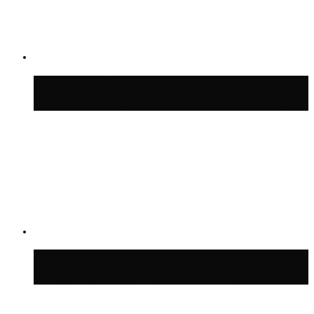
Синоптик Шувалов: дождь повторится в
Москве сегодня во второй половине дня
Синоптик Леус спрогнозировал
возвращение дождей в Москву