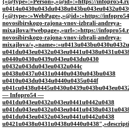
{«@type»:»Person»,»@id»:»https://infopro54.r
u0414u0430u043du0438u043bu043eu0432u0430
{«@type»:»WebPage»,»@id»:»https://infopro54.
novosibirskogo-rajona-vnov-izbrali-andreya-
mixajlova/#webpage»,»url»:»https://infopro54.r
novosibirskogo-rajona-vnov-izbrali-andreya-
mixajlova/»,»name»:»u0413u043bu0430u0432
u041du043eu0432u043eu0441u0438u0431u043
u0440u0430u0439u043eu043du0430
u0432u043du043eu0432u044c
u0438u0437u0431u0440u0430u043bu0438
u0410u043du0434u0440u0435u044f
u041cu0438u0445u0430u0439u043bu043eu043
— Infopro54 —
u041du043eu0432u043eu0441u0442u0438
u041du043eu0432u043eu0441u0438u0431u043
u041du043eu0432u043eu0441u0442u0438
u0421u0438u0431u0438u0440u0438″,»descript