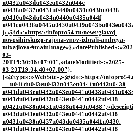
u0432u043du043eu0432u044c
u0438u0437u0431u0440u0430u043bu0438
u0410u043du0434u0440u0435u044f
u041cu0438u0445u0430u0439u043bu043eu0432
{«@id»:»https://infopro54.ru/news/glavoj-
novosibirskogo-rajona-vnov-izbrali-andreya-
mixajlova/#mainImage»},»datePublished»:»202
03-
20T19:30:06+07:00″,»dateModified»:»2025-
03-20T19:04:40+07:00″},
{«@type»:»WebSite»,»@id»:»https://infopro54.r
— u041du043eu0432u043eu0441u0442u0438
u041du043eu0432u043eu0441u0438u0431u043
u041du043eu0432u043eu0441u0442u0438
u0421u0438u0431u0438u0440u0438″,»descrip
u043du043eu0432u043eu0441u0442u0438
u0431u0438u0437u043du0435u0441u0430.
u041du043eu0432u043eu0441u0442u0438