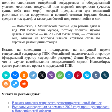
полигон
специально отведённый государством и оборудованный
участок местности, воздушной или морской поверхности (участок
суши, неба или моря), который предназначен для испытаний
различных типов вооружения и военной техники (оружия, боевых
средств и так далее), а также для боевой подготовки войск и сил
.
— Возможно, в Мошковском районе. Два района дают в
год 190 тысяч тонн мусора, потому полигон нужно
делать с запасом — на 200-250 тысяч тонн, — отмечала
она, отвечая на вопросы членов круглого стола по
терсхеме размещения отходов.
Кстати, на совещании в полпредстве на минувшей неделе
генеральный гендиректор ППК «Российский экологический оператор»
(федеральный куратор «мусорной» реформы) Денис Буцаев отмечал,
что в случае возобновления концессионной сделки Новосибирск
сумеет реализовать проект с поддержкой ППК.
Читатели рекомендуют:
В каких отраслях чаще всего регистрируется новый бизнес
Выплаты многодетным за землю в 2022 году проиндексировали
в Новосибирской области