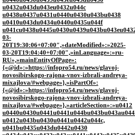
u0432u043du043eu0432u044c
u0438u0437u0431u0440u0430u043bu0438
u0410u043du0434u0440u0435u044f
u041cu0438u0445u0430u0439u043bu043eu0432u
03-
20T19:30:06+07:00″,»dateModified»:»2025-
03-20T19:04:40+07:00″,»inLanguage»:»ru-
RU»,»mainEntityOfPage»:
{«@id»:»https://infopro54.ru/news/glavoj-
novosibirskogo-rajona-vnov-izbrali-andreya-
mixajlova/#webpage»},»isPartOf»:
{«@id»:»https://infopro54.ru/news/glavoj-
novosibirskogo-rajona-vnov-izbrali-andreya-
mixajlova/#webpage»},»articleSection»:»u0412
u0440u0430u0441u0441u044bu043bu043au044
u0412u043bu0430u0441u0442u044c,
u041bu0435u043du0442u0430