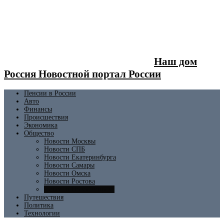
Наш дом
Россия Новостной портал России
Пенсии в России
Авто
Финансы
Происшествия
Экономика
Общество
Новости Москвы
Новости СПБ
Новости Екатеринбурга
Новости Самары
Новости Омска
Новости Ростова
Новости Новосибирска
Путешествия
Политика
Технологии