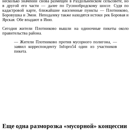
несколько значений
снова размещен в Раздольненском сельсовете, но
в другой его части — далее по Гусинобродскому шоссе. Судя по
кадастровой карте, ближайшие населенные пункты — Плотниково,
Боровушка и Эмон. Неподалеку также находятся истоки рек Боровая и
Ярская. Обе впадают в Иню.
Сегодня жители Плотниково вышли на одиночные пикеты около
правительства района.
— Жители Плотниково против мусорного полигона, —
заявил корреспонденту Infopro54 один из участников
пикета.
Еще одна разморозка «мусорной» концессии