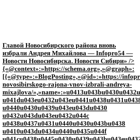
Главой Новосибирского района вновь
избрали Андрея Михайлова — Infopro54 —
Новости Новосибирска. Новости Сибири» />
{«@context»:»https://schema.org»,»@graph»:
[{«@type»:»BlogPosting»,»@id»:»https://infopr
novosibirskogo-rajona-vnov-izbrali-andreya-
mixajlova/»,»name»:»u0413u043bu0430u0432
u041du043eu0432u043eu0441u0438u0431u043
u0440u0430u0439u043eu043du0430
u0432u043du043eu0432u044c
u0438u0437u0431u0440u0430u043bu0438
u0410u043du0434u0440u0435u044f
u041cu0438u0445u0430u0439u043bu043eu043