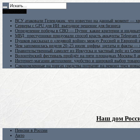
Не пропусти
ВСУ атаковали Геленджик: что известно на данный момент — хр
Серверы с GPU для ИИ: выгодное решение для бизнеса
Определение победы в СВО — Путин: какие критерии и индикат
МВД: преступники придумали способ красть аккаунты Telegram б
Пушков рассказал о «ледяной войне» между Россией и Европой
Чем запомнилась неделя 20–25 июля: цифры, цитаты и факты —
Правительственный самолет из Иркутска и частный рейс из Сем
Волонтёрский фестиваль пройдёт на пяти площадках Москвы 8 а
Интернет-магазин автохимии: удобство и широкий выбор товаро
Сэкономленные на торгах средства потратят на ремонт трех новы
Наш дом Росси
Пенсии в России
Авто