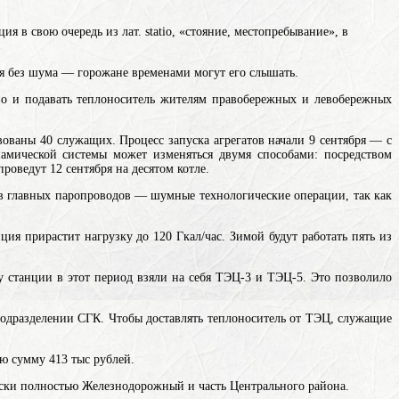
нция
в свою очередь из лат. statio, «стояние, местопребывание», в
ся без шума — горожане временами могут его слышать.
тво и подавать теплоноситель жителям правобережных и левобережных
ованы 40 служащих. Процесс запуска агрегатов начали 9 сентября — с
намической системы может изменяться двумя способами: посредством
роведут 12 сентября на десятом котле.
в главных паропроводов — шумные технологические операции, так как
ция прирастит нагрузку до 120 Гкал/час. Зимой будут работать пять из
у станции в этот период взяли на себя ТЭЦ-3 и ТЭЦ-5. Это позволило
подразделении СГК. Чтобы доставлять теплоноситель от ТЭЦ, служащие
ю сумму 413 тыс рублей.
ески полностью Железнодорожный и часть Центрального района.