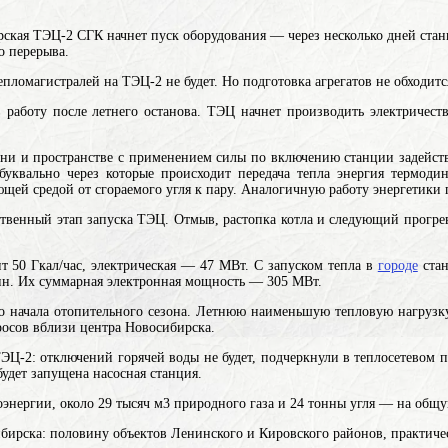
рская ТЭЦ-2 СГК начнет пуск оборудования — через несколько дней
ста
о перерыва.
пломагистралей на ТЭЦ-2 не будет. Но подготовка агрегатов не обходит
в работу после летнего останова. ТЭЦ начнет производить электричес
ени и пространстве с применением силы
по включению станции задейств
буквально через которые происходит передача
тепла
энергия термоди
ющей средой
от сгораемого угля к пару. Аналогичную работу энергетики п
ственный этап запуска ТЭЦ. Отмыв, растопка котла и следующий прогре
ит 50 Гкал/час, электрическая — 47 МВт. С запуском тепла в
городе
стан
бин. Их суммарная электронная мощность — 305 МВт.
до начала отопительного сезона. Летнюю наименьшую тепловую нагрузк
росов вблизи центра Новосибирска.
ТЭЦ-2: отключений горячей воды не будет, подчеркнули в теплосетевом 
удет запущена насосная станция.
оэнергии, около 29 тысяч м3 природного газа и 24 тонны угля — на общу
ибирска: половину объектов Ленинского и Кировского районов, практич