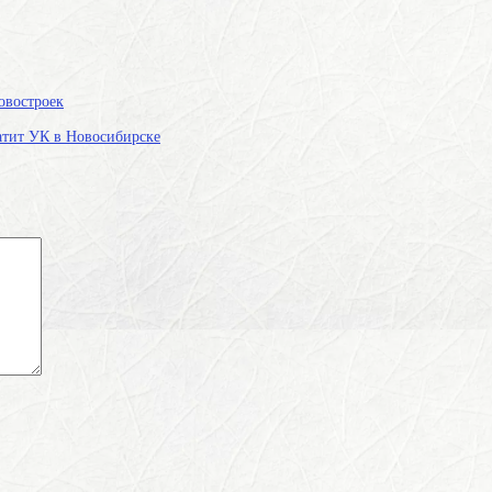
овостроек
атит УК в Новосибирске