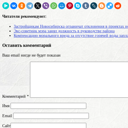
Читатели рекомендуют:
Застройщикам Новосибирска ограничат отклонения в проектах н
Экс-советник мэра занял должность в руководстве района
Компенсацию морального вреда за отсутствие горячей воды запл
Оставить комментарий
Ваш email нигде не будет показан
Комментарий
*
Имя
Email
Сайт