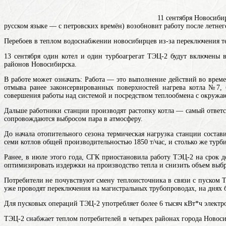
11 сентября Новосиби
русском языке — с петровских времён)
возобновит работу после летнег
Перебоев в теплом водоснабжении новосибирцев из-за переключения те
13 сентября один котел и один турбоагрегат ТЭЦ-2 будут включены 
районов Новосибирска.
В
работе
может означать: Работа — это выполнение действий во врем
отмыва ранее законсервированных поверхностей нагрева котла №7, 
совершения работы над системой и посредством теплообмена с окружа
Дальше работники станции производят растопку котла — самый ответ
сопровождаются выбросом пара в атмосферу.
До начала отопительного сезона термическая нагрузка станции состав
семи котлов общей производительностью 1850 т/час, и столько же тур
Ранее, в июле этого года, СГК приостановила работу ТЭЦ-2 на срок 
оптимизировать издержки на производство тепла и снизить объем выб
Потребители не почувствуют смену теплоисточника в связи с пуском 
уже проводят переключения на магистральных трубопроводах, на днях б
Для пусковых операций ТЭЦ-2 употребляет более 6 тысяч кВт*ч электр
ТЭЦ-2 снабжает теплом потребителей в четырех районах города Новос