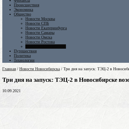
Финансы
Происшествия
Экономика
Общество
Новости Москвы
Новости СПБ
Новости Екатеринбурга
Новости Самары
Новости Омска
Новости Ростова
Новости Новосибирска
Путешествия
Политика
Технологии
Главная
/
Новости Новосибирска
/
Три дня на запуск: ТЭЦ-2 в Новосиб
Три дня на запуск: ТЭЦ-2 в Новосибирске воз
10.09.2021