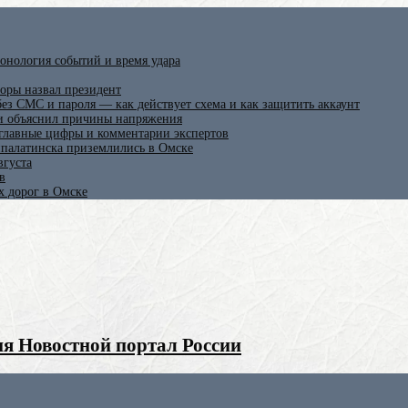
онология событий и время удара
оры назвал президент
ез СМС и пароля — как действует схема и как защитить аккаунт
 и объяснил причины напряжения
 главные цифры и комментарии экспертов
ипалатинска приземлились в Омске
вгуста
в
х дорог в Омске
я Новостной портал России