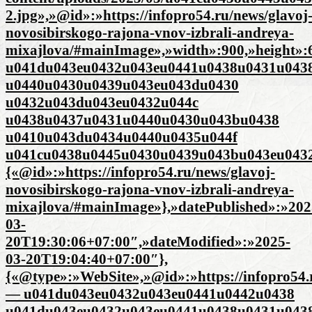
2.jpg»,»@id»:»https://infopro54.ru/news/glavoj
novosibirskogo-rajona-vnov-izbrali-andreya-
mixajlova/#mainImage»,»width»:900,»height»
u041du043eu0432u043eu0441u0438u0431u043
u0440u0430u0439u043eu043du0430
u0432u043du043eu0432u044c
u0438u0437u0431u0440u0430u043bu0438
u0410u043du0434u0440u0435u044f
u041cu0438u0445u0430u0439u043bu043eu0432
{«@id»:»https://infopro54.ru/news/glavoj-
novosibirskogo-rajona-vnov-izbrali-andreya-
mixajlova/#mainImage»},»datePublished»:»202
03-
20T19:30:06+07:00″,»dateModified»:»2025-
03-20T19:04:40+07:00″},
{«@type»:»WebSite»,»@id»:»https://infopro54.r
— u041du043eu0432u043eu0441u0442u0438
u041du043eu0432u043eu0441u0438u0431u043