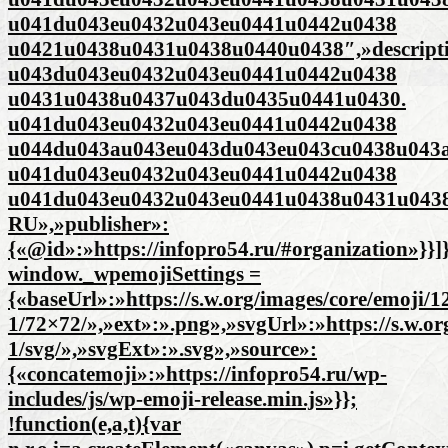
u041du043eu0432u043eu0441u0442u0438
u0421u0438u0431u0438u0440u0438″,»descrip
u043du043eu0432u043eu0441u0442u0438
u0431u0438u0437u043du0435u0441u0430.
u041du043eu0432u043eu0441u0442u0438
u044du043au043eu043du043eu043cu0438u043a
u041du043eu0432u043eu0441u0442u0438
u041du043eu0432u043eu0441u0438u0431u0438
RU»,»publisher»:
{«@id»:»https://infopro54.ru/#organization»}}]
window._wpemojiSettings =
{«baseUrl»:»https://s.w.org/images/core/emoji/12
1/72×72/»,»ext»:».png»,»svgUrl»:»https://s.w.or
1/svg/»,»svgExt»:».svg»,»source»:
{«concatemoji»:»https://infopro54.ru/wp-
includes/js/wp-emoji-release.min.js»}};
!function(e,a,t){var