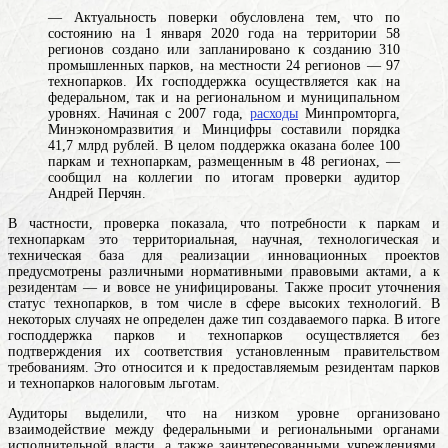
— Актуальность поверки обусловлена тем, что по
состоянию на 1 января 2020 года на территории 58
регионов создано или запланировано к созданию 310
промышленных парков, на местности 24 регионов — 97
технопарков. Их господдержка осуществляется как на
федеральном, так и на региональном и муниципальном
уровнях. Начиная с 2007 года,
расходы
Минпромторга,
Минэкономразвития и Минцифры составили порядка
41,7 млрд рублей. В целом поддержка оказана более 100
паркам и технопаркам, размещенным в 48 регионах, —
сообщил на коллегии по итогам проверки аудитор
Андрей Перчян.
В частности, проверка показала, что потребности к паркам и
технопаркам
это территориальная, научная, технологическая и
техническая база для реализации инновационных проектов
предусмотрены различными нормативными правовыми актами, а к
резидентам — и вовсе не унифицированы. Также просит уточнения
статус технопарков, в том числе в сфере высоких технологий. В
некоторых случаях не определен даже тип создаваемого парка. В итоге
господдержка парков и технопарков осуществляется без
подтверждения их соответствия установленным правительством
требованиям. Это относится и к предоставляемым резидентам парков
и технопарков налоговым льготам.
Аудиторы выделили, что на низком уровне организовано
взаимодействие между федеральными и региональными органами
исполнительной власти, а также заинтересованными учреждениями.