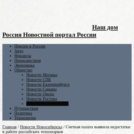
Наш дом
Россия Новостной портал России
Пенсии в России
Авто
Финансы
Происшествия
Экономика
Общество
Новости Москвы
Новости СПБ
Новости Екатеринбурга
Новости Самары
Новости Омска
Новости Ростова
Новости Новосибирска
Путешествия
Политика
Технологии
Главная
/
Новости Новосибирска
/
Счетная палата выявила недостатки
в работе российских технопарков