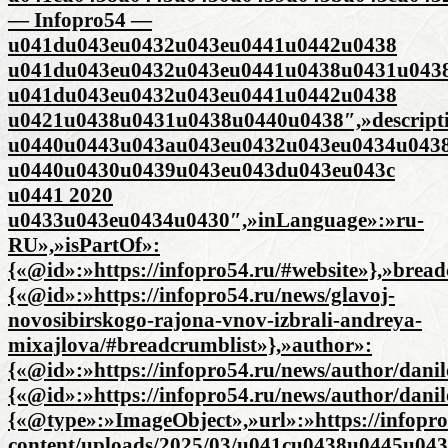
— Infopro54 —
u041du043eu0432u043eu0441u0442u0438
u041du043eu0432u043eu0441u0438u0431u043
u041du043eu0432u043eu0441u0442u0438
u0421u0438u0431u0438u0440u0438″,»descript
u0440u0443u043au043eu0432u043eu0434u043
u0440u0430u0439u043eu043du043eu043c
u0441 2020
u0433u043eu0434u0430″,»inLanguage»:»ru-
RU»,»isPartOf»:
{«@id»:»https://infopro54.ru/#website»},»brea
{«@id»:»https://infopro54.ru/news/glavoj-
novosibirskogo-rajona-vnov-izbrali-andreya-
mixajlova/#breadcrumblist»},»author»:
{«@id»:»https://infopro54.ru/news/author/danil
{«@id»:»https://infopro54.ru/news/author/dani
{«@type»:»ImageObject»,»url»:»https://infopro
content/uploads/2025/03/u041cu0438u0445u0