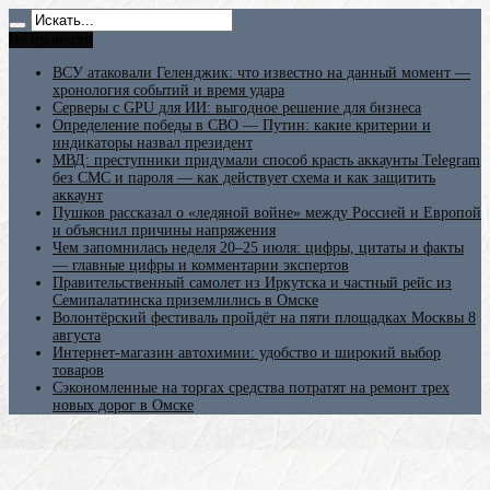
Не пропусти
ВСУ атаковали Геленджик: что известно на данный момент —
хронология событий и время удара
Серверы с GPU для ИИ: выгодное решение для бизнеса
Определение победы в СВО — Путин: какие критерии и
индикаторы назвал президент
МВД: преступники придумали способ красть аккаунты Telegram
без СМС и пароля — как действует схема и как защитить
аккаунт
Пушков рассказал о «ледяной войне» между Россией и Европой
и объяснил причины напряжения
Чем запомнилась неделя 20–25 июля: цифры, цитаты и факты
— главные цифры и комментарии экспертов
Правительственный самолет из Иркутска и частный рейс из
Семипалатинска приземлились в Омске
Волонтёрский фестиваль пройдёт на пяти площадках Москвы 8
августа
Интернет-магазин автохимии: удобство и широкий выбор
товаров
Сэкономленные на торгах средства потратят на ремонт трех
новых дорог в Омске