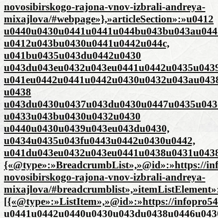
novosibirskogo-rajona-vnov-izbrali-andreya-
mixajlova/#webpage»},»articleSection»:»u0412
u0440u0430u0441u0441u044bu043bu043au044
u0412u043bu0430u0441u0442u044c,
u041bu0435u043du0442u0430
u043du043eu0432u043eu0441u0442u0435u0439
u041eu0442u0441u0442u0430u0432u043au043
u0438
u043du0430u0437u043du0430u0447u0435u043
u0433u043bu0430u0432u0430
u0440u0430u0439u043eu043du0430,
u0434u0435u043fu0443u0442u0430u0442,
u041du043eu0432u043eu0441u0438u0431u0438
{«@type»:»BreadcrumbList»,»@id»:»https://inf
novosibirskogo-rajona-vnov-izbrali-andreya-
mixajlova/#breadcrumblist»,»itemListElement»
[{«@type»:»ListItem»,»@id»:»https://infopro
u0441u0442u0440u0430u043du0438u0446u0430″,»i