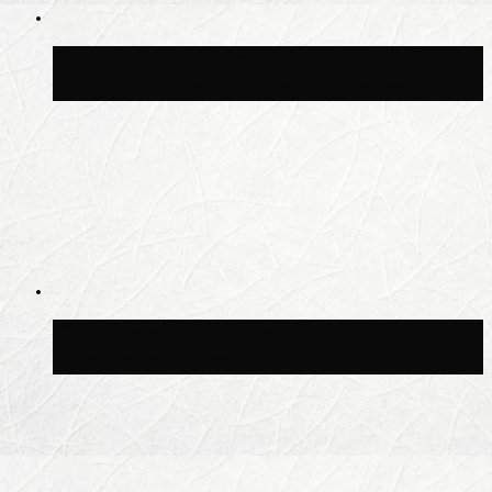
Волонтёрский фестиваль пройдёт на
пяти площадках Москвы 8 августа
Синоптик Заводченков: с пятницы в
Москве потеплеет до +25 °C