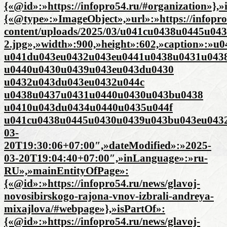
{«@id»:»https://infopro54.ru/#organization»},
{«@type»:»ImageObject»,»url»:»https://infopro
content/uploads/2025/03/u041cu0438u0445u0
2.jpg»,»width»:900,»height»:602,»caption»:
u041du043eu0432u043eu0441u0438u0431u043
u0440u0430u0439u043eu043du0430
u0432u043du043eu0432u044c
u0438u0437u0431u0440u0430u043bu0438
u0410u043du0434u0440u0435u044f
u041cu0438u0445u0430u0439u043bu043eu0432u
03-
20T19:30:06+07:00″,»dateModified»:»2025-
03-20T19:04:40+07:00″,»inLanguage»:»ru-
RU»,»mainEntityOfPage»:
{«@id»:»https://infopro54.ru/news/glavoj-
novosibirskogo-rajona-vnov-izbrali-andreya-
mixajlova/#webpage»},»isPartOf»:
{«@id»:»https://infopro54.ru/news/glavoj-