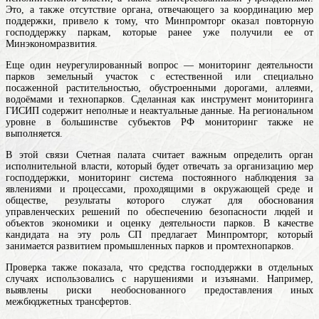
Это, а также отсутствие органа, отвечающего за координацию мер
поддержки, привело к тому, что Минпромторг оказал повторную
господдержку паркам, которые ранее уже получили ее от
Минэкономразвития.
Еще один неурегулированный вопрос — мониторинг деятельности
парков
земельный участок с естественной или специально
посаженной растительностью, обустроенными дорогами, аллеями,
водоёмами
и технопарков. Сделанная как инструмент мониторинга
ГИСИП содержит неполные и неактуальные данные. На региональном
уровне в большинстве субъектов РФ мониторинг также не
выполняется.
В этой связи Счетная палата считает важным определить орган
исполнительной власти, который будет отвечать за организацию мер
господдержки,
мониторинг
система постоянного наблюдения за
явлениями и процессами, проходящими в окружающей среде и
обществе, результаты которого служат для обоснования
управленческих решений по обеспечению безопасности людей и
объектов экономики
и оценку деятельности парков. В качестве
кандидата на эту роль СП предлагает Минпромторг, который
занимается развитием промышленных парков и промтехнопарков.
Проверка также показала, что средства господдержки в отдельных
случаях использовались с нарушениями и изъянами. Например,
выявлены риски необоснованного предоставления иных
межбюджетных трансфертов.