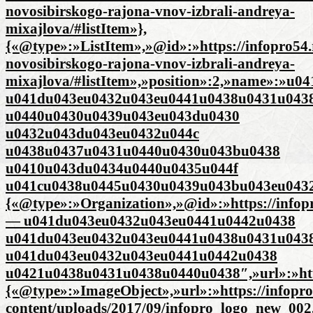
novosibirskogo-rajona-vnov-izbrali-andreya-
mixajlova/#listItem»},
{«@type»:»ListItem»,»@id»:»https://infopro54.
novosibirskogo-rajona-vnov-izbrali-andreya-
mixajlova/#listItem»,»position»:2,»name»:»
u041du043eu0432u043eu0441u0438u0431u043
u0440u0430u0439u043eu043du0430
u0432u043du043eu0432u044c
u0438u0437u0431u0440u0430u043bu0438
u0410u043du0434u0440u0435u044f
u041cu0438u0445u0430u0439u043bu043eu0432u04
{«@type»:»Organization»,»@id»:»https://infop
— u041du043eu0432u043eu0441u0442u0438
u041du043eu0432u043eu0441u0438u0431u043
u041du043eu0432u043eu0441u0442u0438
u0421u0438u0431u0438u0440u0438″,»url»:»http
{«@type»:»ImageObject»,»url»:»https://infopro
content/uploads/2017/09/infopro_logo_new_002.