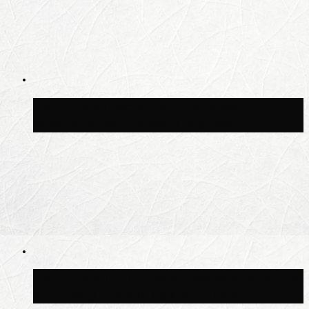
Синоптик Леус спрогнозировал
возвращение дождей в Москву
Синоптик Позднякова рассказала, когда
в столицу придут дожди и грозы