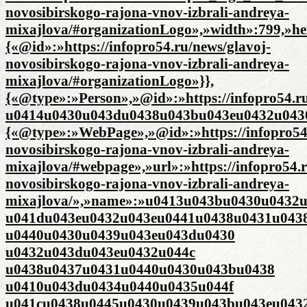
novosibirskogo-rajona-vnov-izbrali-andreya-
mixajlova/#organizationLogo»,»width»:799,»he
{«@id»:»https://infopro54.ru/news/glavoj-
novosibirskogo-rajona-vnov-izbrali-andreya-
mixajlova/#organizationLogo»}},
{«@type»:»Person»,»@id»:»https://infopro54.r
u0414u0430u043du0438u043bu043eu0432u0430
{«@type»:»WebPage»,»@id»:»https://infopro54.
novosibirskogo-rajona-vnov-izbrali-andreya-
mixajlova/#webpage»,»url»:»https://infopro54.r
novosibirskogo-rajona-vnov-izbrali-andreya-
mixajlova/»,»name»:»u0413u043bu0430u0432
u041du043eu0432u043eu0441u0438u0431u043
u0440u0430u0439u043eu043du0430
u0432u043du043eu0432u044c
u0438u0437u0431u0440u0430u043bu0438
u0410u043du0434u0440u0435u044f
u041cu0438u0445u0430u0439u043bu043eu043