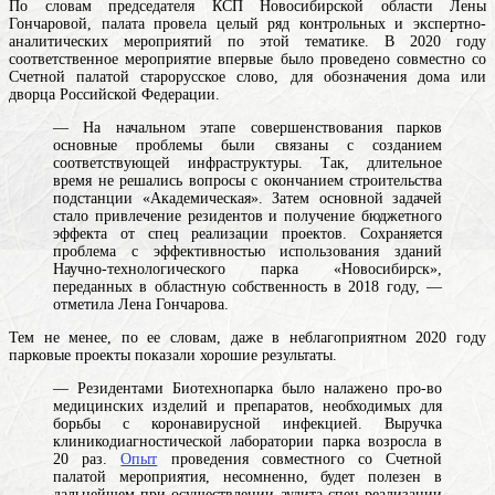
По словам председателя КСП Новосибирской области Лены
Гончаровой, палата провела целый ряд контрольных и экспертно-
аналитических мероприятий по этой тематике. В 2020 году
соответственное мероприятие впервые было проведено совместно со
Счетной
палатой
старорусское слово, для обозначения дома или
дворца
Российской Федерации.
— На начальном этапе совершенствования парков
основные проблемы были связаны с созданием
соответствующей инфраструктуры. Так, длительное
время не решались вопросы с окончанием строительства
подстанции «Академическая». Затем основной задачей
стало привлечение резидентов и получение бюджетного
эффекта от спец реализации проектов. Сохраняется
проблема с эффективностью использования зданий
Научно-технологического парка «Новосибирск»,
переданных в областную собственность в 2018 году, —
отметила Лена Гончарова.
Тем не менее, по ее словам, даже в неблагоприятном 2020 году
парковые проекты показали хорошие результаты.
— Резидентами Биотехнопарка было налажено про-во
медицинских изделий и препаратов, необходимых для
борьбы с коронавирусной инфекцией. Выручка
клиникодиагностической лаборатории парка возросла в
20 раз.
Опыт
проведения совместного со Счетной
палатой мероприятия, несомненно, будет полезен в
дальнейшем при осуществлении аудита спец реализации