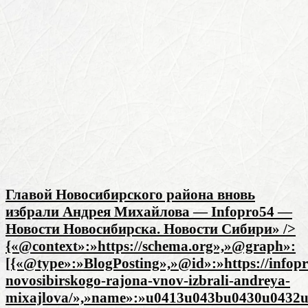
Главой Новосибирского района вновь
избрали Андрея Михайлова — Infopro54 —
Новости Новосибирска. Новости Сибири» />
{«@context»:»https://schema.org»,»@graph»:
[{«@type»:»BlogPosting»,»@id»:»https://infopr
novosibirskogo-rajona-vnov-izbrali-andreya-
mixajlova/»,»name»:»u0413u043bu0430u0432