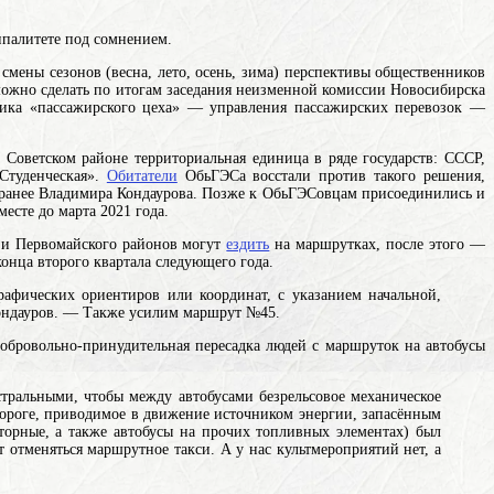
палитете под сомнением.
мены сезонов (весна, лето, осень, зима)
перспективы общественников
можно сделать по итогам заседания неизменной комиссии Новосибирска
ьника «пассажирского цеха» — управления пассажирских перевозок —
в Советском
районе
территориальная единица в ряде государств: СССР,
Студенческая».
Обитатели
ОбьГЭСа восстали против такого решения,
го ранее Владимира Кондаурова. Позже к ОбьГЭСовцам присоединились и
есте до марта 2021 года.
го и Первомайского районов могут
ездить
на маршрутках, после этого —
онца второго квартала следующего года.
рафических ориентиров или координат, с указанием начальной,
ондауров. — Также усилим маршрут №45.
 добровольно-принудительная пересадка людей с маршруток на автобусы
истральными, чтобы между
автобусами
безрельсовое механическое
 дороге, приводимое в движение источником энергии, запасённым
торные, а также автобусы на прочих топливных элементах)
был
отменяться маршрутное такси. А у нас культмероприятий нет, а