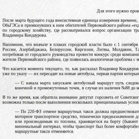
Для этого нужно пров
После марта будущего
года
внесистемная единица измерения времени, к
ОбьГЭСа и примкнувших к ним обитателей Первомайского района «езди
по городскому хозяйству, где рассматривался вопрос организации 
Владимира Кондаурова.
Напомним, что вначале в планах городской власти было с 1 сентяб
России, Азербайджана, Белоруссии, Киргизии, Литвы, Молдавии, Т
потребовав от городского руководства провести конкурс среди компан
жители Первомайского района, где появилась аналогичная проблема с
Что касается момента текущего, то, как рассказал Владимир Кондауро
уже по указу — их пересадят на новые автобусы, первая партия которы
— С начала марта запускаем автобусный
маршрут
путь следо
конечной и промежуточных точек, в случае их наличия
№88 до м
В то же время, как обратила внимание депутат горсовета от Советско
возможна только после выполнения нескольких принципиальных услов
— По 220-ФЗ отмене маршрутных такси должна предшествовать
моторное транспортное средство, технически предназначенное д
или производимым из топлива, хранящегося на борту (бывают 
минимальный интервал, чтобы транспорт был более комфортабел
маршрутные такси отменяются.