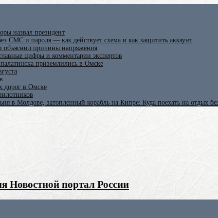
оры назвал президент
ез СМС и пароля — как действует схема и как защитить аккаунт
 и объяснил причины напряжения
 главные цифры и комментарии экспертов
ипалатинска приземлились в Омске
вгуста
в
х дорог в Омске
спилотников
ьня в Молдове, затопленный корабль на Кипре: Куда поехать на отдых б
я Новостной портал России