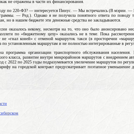
как не отражены в части их финансирования.
оду по 220-ФЗ? — интересуется Пинус. — Мы встречались (В мэрии. — Р
граммы. — Ред.). Однако я не получила понятного ответа по поводу т
ан, но в нашем бюджете эти денежные средства не закладываются.
ии оказалось некому, несмотря на то, что оно было анонсировано не
 коллеги по «бюджетному цеху» оказались не в теме. Пока рассмотрен
т не «гнал коней» с отменой
маршруток
такси (в просторечии «маршр
а по установленным маршрутам и не полностью интегрированные в регу
ана программа организации транспортного обслуживания населения.
ого класса, развитие внутри микрорайонов маршрутов с внедрением ав
риод с 2022 по 2025 годы подразумевается увеличение маршрутов по рег
арифу на городской контракт предусматривает поэтапное уменьшение 
асти
сибирском