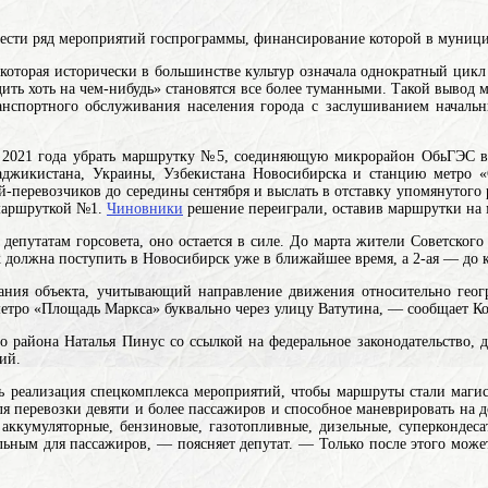
ести ряд мероприятий госпрограммы, финансирование которой в муници
оторая исторически в большинстве культур означала однократный цикл с
ть хоть на чем-нибудь» становятся все более туманными. Такой вывод 
транспортного обслуживания населения города с заслушиванием начал
ря 2021 года убрать маршрутку №5, соединяющую микрорайон ОбьГЭС 
аджикистана, Украины, Узбекистана
Новосибирска и станцию метро «
ий-перевозчиков до середины сентября и выслать в отставку упомянуто
 маршруткой №1.
Чиновники
решение переиграли, оставив маршрутки на м
в депутатам горсовета, оно остается в силе. До марта жители Советско
х должна поступить в Новосибирск уже в ближайшее время, а 2-ая — до к
вания объекта, учитывающий направление движения относительно геог
етро «Площадь Маркса» буквально через улицу Ватутина, — сообщает К
го района Наталья Пинус со ссылкой на федеральное законодательство,
ий.
 реализация спецкомплекса мероприятий, чтобы маршруты стали маг
ля перевозки девяти и более пассажиров и способное маневрировать на
аккумуляторные, бензиновые, газотопливные, дизельные, суперкондеса
ьным для пассажиров, — поясняет депутат. — Только после этого может 