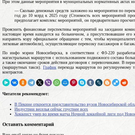
При этом данные мероприятия в муниципальных нормативных актах ни
— Сколько денежных средств заложено на мероприятия по перех
год до 10 млрд к 2025 году (Стоимость всех мероприятий про
предполагает комплекс мероприятий, он предварительно просчит
Прояснить финансовые перспективы мероприятий на заседании комисс
настоящее время находится на больничном, а присутствовавшие его
направить мэру официальное обращение с тем, чтобы муниципалите
легковые автомобили), осуществляющие перевозку пассажиров и багаж
По инфо мэрии Новосибирска, в соответствии с ФЗ-220 разработ
магистральных маршрутов с использованием подвижного состава больш
а также окончание сроков действия договоров с перевозчиками. В пе
(маршрутных такси).
График
перехода маршрутов по регулируемому т
контрактов.
Читатели рекомендуют:
В Пекине откроется представительство вузов Новосибирской обл
Индустрии веселья сейчас грустнее всех
Хоккеист умер во время матча Ночной хоккейной лиги под Ново
Оставить комментарий
Ваш email нигде не будет показан