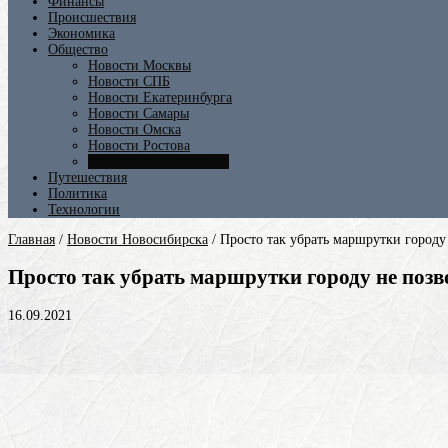
Финансы
Происшествия
Экономика
Общество
Новости Москвы
Новости СПБ
Новости Екатеринбурга
Новости Самары
Новости Омска
Новости Ростова
Новости Новосибирска
Путешествия
Политика
Технологии
Главная
/
Новости Новосибирска
/
Просто так убрать маршрутки городу 
Просто так убрать маршрутки городу не позв
16.09.2021