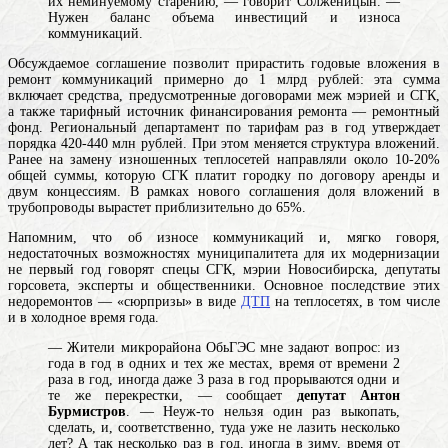
их неминуемому старению, — говорит Солженицын. —
Нужен баланс объема инвестиций и износа
коммуникаций.
Обсуждаемое соглашение позволит прирастить годовые вложения в
ремонт коммуникаций примерно до 1 млрд рублей: эта сумма
включает средства, предусмотренные договорами меж мэрией и СГК,
а также тарифный источник финансирования ремонта — ремонтный
фонд. Региональный департамент по тарифам раз в год утверждает
порядка 420-440 млн рублей. При этом меняется структура вложений.
Ранее на замену изношенных теплосетей направляли около 10-20%
общей суммы, которую СГК платит городку по договору аренды и
двум концессиям. В рамках нового соглашения доля вложений в
трубопроводы вырастет приблизительно до 65%.
Напомним, что об износе коммуникаций и, мягко говоря,
недостаточных возможностях муниципалитета для их модернизации
не первый год говорят спецы СГК, мэрии Новосибирска, депутаты
горсовета, эксперты и общественники. Основное последствие этих
недоремонтов — «сюрпризы» в виде
ДТП
на теплосетях, в том числе
и в холодное время года.
— Жители микрорайона ОбьГЭС мне задают вопрос: из
года в год в одних и тех же местах, время от времени 2
раза в год, иногда даже 3 раза в год прорываются одни и
те же перекрестки, — сообщает
депутат Антон
Бурмистров
. — Неуж-то нельзя один раз выкопать,
сделать, и, соответственно, туда уже не лазить несколько
лет? А так несколько раз в год, иногда в зиму, время от