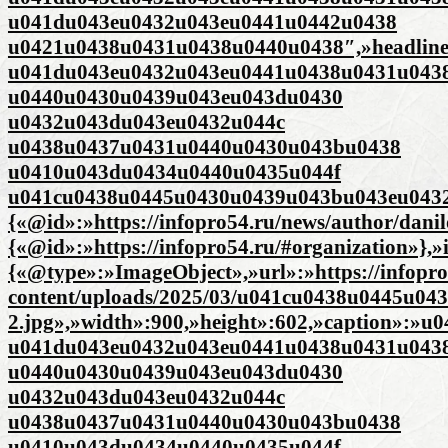
u041du043eu0432u043eu0441u0442u0438
u0421u0438u0431u0438u0440u0438″,»headlin
u041du043eu0432u043eu0441u0438u0431u043
u0440u0430u0439u043eu043du0430
u0432u043du043eu0432u044c
u0438u0437u0431u0440u0430u043bu0438
u0410u043du0434u0440u0435u044f
u041cu0438u0445u0430u0439u043bu043eu0432
{«@id»:»https://infopro54.ru/news/author/dani
{«@id»:»https://infopro54.ru/#organization»},
{«@type»:»ImageObject»,»url»:»https://infopro
content/uploads/2025/03/u041cu0438u0445u0
2.jpg»,»width»:900,»height»:602,»caption»:
u041du043eu0432u043eu0441u0438u0431u043
u0440u0430u0439u043eu043du0430
u0432u043du043eu0432u044c
u0438u0437u0431u0440u0430u043bu0438
u0410u043du0434u0440u0435u044f