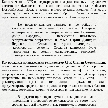
Как отмечают в СГК и подтверждают в мэрии, главным получателем
средств от будущего концессионного соглашения станет бюджет
Новосибирска. После внесения в него нужных изменений в марте
следующего года соответствующим образом будет изменена и
программа ремонта теплосетей на местности Новосибирска.
— По предварительным данным, в нее войдут 5
магистральных теплосетей на улице Писарева,
теплотрасса «Север», теплотрасса на улице Тюленина,
улице Народной, — перечислил
начальник
департамента энергетики и ЖКХ мэрии Дмитрий
Перязев
. — Сегодня эти трассы находятся в
«красноватом» сегменте. Средства концессии будут
направлены на ремонт магистральных теплостей,
приведение их в нормативное состояние.
Как рассказал по видеосвязи
гендиректор СГК Степан Солженицын
,
новое соглашение позволит существенно увеличить объемы ремонта
теплосетей в Новосибирске, не повышая тариф. В частности,
подразумевается, что из суммы в 5,5 млрд около 3,4 млрд будут
направлены на перекладку тепловых сетей и 1,5 млрд — на
реконструкцию ЦТП и спец линии циркуляции. Также
предусмотрены средства на закрытие и строительство новых блочно-
модульных котельных, закрытие кочегарок в подвалах школ и домов.
— В предстоящем надо думать, как довести наши
инвестиции в новосибирские теплосети до достойного
уровня, который позволит, как минимум, противостоять