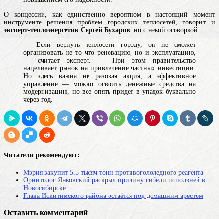
О концессии, как единственно вероятном в настоящий момент
инструменте решения проблем городских теплосетей, говорит и
эксперт-теплоэнергетик Сергей Бухаров
, но с некой оговоркой.
— Если вернуть теплосети городу, он не сможет
организовать не то что реновацию, но и эксплуатацию,
— считает эксперт. — При этом правительство
нацеливает рынок на привлечение частных инвестиций.
Но здесь важна не разовая акция, а эффективное
управление — можно освоить денежные средства на
модернизацию, но все опять придет в упадок буквально
через год.
Читатели рекомендуют:
Мэрия закупит 5,5 тысяч тонн противогололедного реагента
Орнитолог Янковский раскрыл причину гибели поползней в
Новосибирске
Глава Искитимского района остаётся под домашним арестом
Оставить комментарий