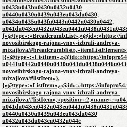
u043du0430u0437u043du0430u0447u0435u043
u0433u043bu0430u0432u0430
u0440u0430u0439u043eu043du0430,
u0434u0435u043fu0443u0442u0430u0442,
u041du043eu0432u043eu0441u0438u0431u0438
{«@type»:»BreadcrumbList»,»@id»:»https://inf
novosibirskogo-rajona-vnov-izbrali-andreya-
mixajlova/#breadcrumblist»,»itemListElement»
[{«@type»:»ListItem»,»@id»:»https://infopro
u0441u0442u0440u0430u043du0438u0446u0430″,»i
novosibirskogo-rajona-vnov-izbrali-andreya-
mixajlova/#listItem»},
{«@type»:»ListItem»,»@id»:»https://infopro54.
novosibirskogo-rajona-vnov-izbrali-andreya-
mixajlova/#listItem»,»position»:2,»name»:»
u041du043eu0432u043eu0441u0438u0431u043
u0440u0430u0439u043eu043du0430
u0432u043du043eu0432u044c