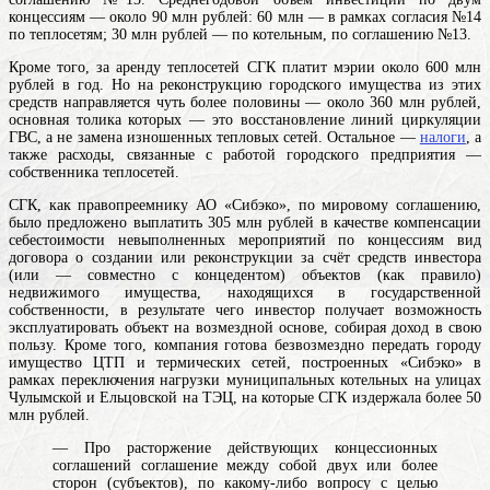
концессиям — около 90 млн рублей: 60 млн — в рамках согласия №14
по теплосетям; 30 млн рублей — по котельным, по соглашению №13.
Кроме того, за аренду теплосетей СГК платит мэрии около 600 млн
рублей в год. Но на реконструкцию городского имущества из этих
средств направляется чуть более половины — около 360 млн рублей,
основная толика которых — это восстановление линий циркуляции
ГВС, а не замена изношенных тепловых сетей. Остальное —
налоги
, а
также расходы, связанные с работой городского предприятия —
собственника теплосетей.
СГК, как правопреемнику АО «Сибэко», по мировому соглашению,
было предложено выплатить 305 млн рублей в качестве компенсации
себестоимости невыполненных мероприятий по
концессиям
вид
договора о создании или реконструкции за счёт средств инвестора
(или — совместно с концедентом) объектов (как правило)
недвижимого имущества, находящихся в государственной
собственности, в результате чего инвестор получает возможность
эксплуатировать объект на возмездной основе, собирая доход в свою
пользу
. Кроме того, компания готова безвозмездно передать городу
имущество ЦТП и термических сетей, построенных «Сибэко» в
рамках переключения нагрузки муниципальных котельных на улицах
Чулымской и Ельцовской на ТЭЦ, на которые СГК издержала более 50
млн рублей.
— Про расторжение действующих концессионных
соглашений
соглашение между собой двух или более
сторон (субъектов), по какому-либо вопросу с целью