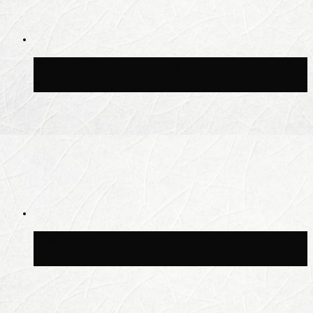
Синоптик Позднякова рассказала, когда
в столицу придут дожди и грозы
В Москве благоустроили сквер рядом с
Центральным ипподромом