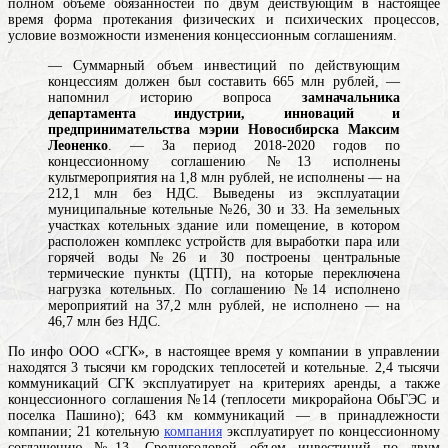
полном объеме обязанностей по двум действующим в настоящее
время
форма протекания физических и психических процессов,
условие возможности изменения
концессионным соглашениям.
— Суммарный объем инвестиций по действующим
концессиям должен был составить 665 млн рублей, —
напомнил историю вопроса
замначальника
департамента индустрии, инноваций и
предпринимательства мэрии Новосибирска Максим
Леоненко
. — За период 2018-2020 годов по
концессионному соглашению №13 исполнены
культмероприятия на 1,8 млн рублей, не исполнены — на
212,1 млн без НДС. Выведены из эксплуатации
муниципальные котельные №26, 30 и 33. На земельных
участках
котельных
здание или помещение, в котором
расположен комплекс устройств для выработки пара или
горячей воды
№26 и 30 построены центральные
термические пункты (ЦТП), на которые переключена
нагрузка котельных. По соглашению №14 исполнено
мероприятий на 37,2 млн рублей, не исполнено — на
46,7 млн без НДС.
По инфо ООО «СГК», в настоящее время у компании в управлении
находятся 3 тысячи км городских теплосетей и котельные. 2,4 тысячи
коммуникаций СГК эксплуатирует на критериях аренды, а также
концессионного соглашения №14 (теплосети микрорайона ОбьГЭС и
поселка Пашино); 643 км коммуникаций — в принадлежности
компании; 21 котельную
компания
эксплуатирует по концессионному
соглашению №13. Среднегодовой объем инвестиций по двум