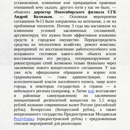
установления, изменения или прекращения правовых
отношений
хочу сказать: другого пути у нас не было, —
объяснил
директор Новосибирского филиала СГК
Андрей Колмаков.
— Основные мероприятия
соглашения №13 были направлены на котельные, а не на
проблемные теплосети. Потому 3 года мы настаивали на
изменении условий заключенных соглашений,
аргументируя, что нужно более эффективное вложение
средств в городское имущество. Перераспределить
средства на теплосетевое хозяйство,
ремонт
комплекс
мероприятий по восстановлению работоспособного или
исправного состояния какого-либо объекта и/или
восстановлению его ресурса
, техперевооружение и
реконструкцию сетей возможно только буквально через
заключение нового концессионного соглашения. У нас
уже есть официальное обращение в
мэрию
или
градоначальник — глава администрации, глава
исполнительной власти населённого пункта, чаще всего
города, в некоторых государствах и странах — и
небольшого региона (например, в Литве
мэр
возглавляет
и районные самоуправления)
по заключению
инициативной десятилетней концессии на 5,5 млрд
рублей
название современных валют России (российский
рубль), Белоруссии (белорусский рубль), а также
непризнанного государства Приднестровская Молдавская
Республика
(приднестровский рубль)
с предложенным
списком мероприятий для реализации.