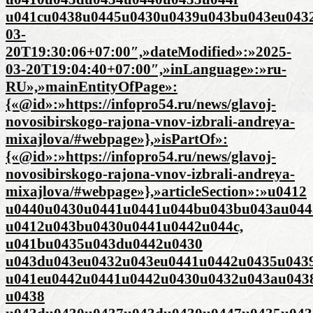
u041cu0438u0445u0430u0439u043bu043eu0432u
03-
20T19:30:06+07:00″,»dateModified»:»2025-
03-20T19:04:40+07:00″,»inLanguage»:»ru-
RU»,»mainEntityOfPage»:
{«@id»:»https://infopro54.ru/news/glavoj-
novosibirskogo-rajona-vnov-izbrali-andreya-
mixajlova/#webpage»},»isPartOf»:
{«@id»:»https://infopro54.ru/news/glavoj-
novosibirskogo-rajona-vnov-izbrali-andreya-
mixajlova/#webpage»},»articleSection»:»u0412
u0440u0430u0441u0441u044bu043bu043au044
u0412u043bu0430u0441u0442u044c,
u041bu0435u043du0442u0430
u043du043eu0432u043eu0441u0442u0435u0439
u041eu0442u0441u0442u0430u0432u043au043
u0438