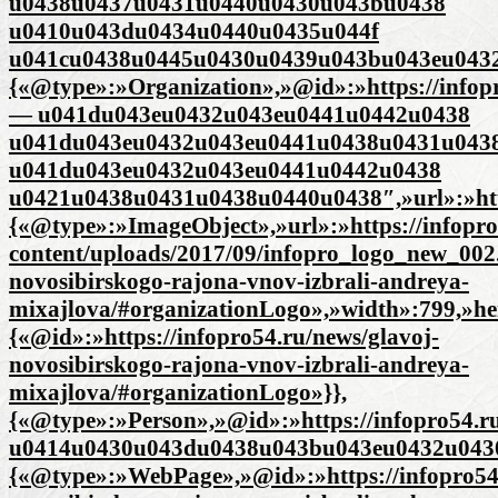
u0438u0437u0431u0440u0430u043bu0438
u0410u043du0434u0440u0435u044f
u041cu0438u0445u0430u0439u043bu043eu0432u04
{«@type»:»Organization»,»@id»:»https://infop
— u041du043eu0432u043eu0441u0442u0438
u041du043eu0432u043eu0441u0438u0431u043
u041du043eu0432u043eu0441u0442u0438
u0421u0438u0431u0438u0440u0438″,»url»:»http
{«@type»:»ImageObject»,»url»:»https://infopro
content/uploads/2017/09/infopro_logo_new_002.
novosibirskogo-rajona-vnov-izbrali-andreya-
mixajlova/#organizationLogo»,»width»:799,»he
{«@id»:»https://infopro54.ru/news/glavoj-
novosibirskogo-rajona-vnov-izbrali-andreya-
mixajlova/#organizationLogo»}},
{«@type»:»Person»,»@id»:»https://infopro54.r
u0414u0430u043du0438u043bu043eu0432u0430
{«@type»:»WebPage»,»@id»:»https://infopro54.