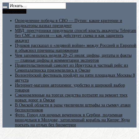
Не пропусти
Определение победы в СВО — Путин: какие критерии и
индикаторы назвал президент
МВД: преступники придумали способ красть аккаунты Telegram
без СМС и пароля — как действует схема и как защитить
аккаунт
Пушков рассказал о «ледяной войне» между Россией и Европой
и объяснил причины напряжения
Чем запомнилась неделя 20–25 июля: цифры, цитаты и факты
— главные цифры и комментарии экспертов
Правительственный самолет из Иркутска и частный рейс из
Семипалатинска приземлились в Омске
Волонтёрский фестиваль пройдёт на пяти площадках Москвы 8
августа
Интернет-магазин автохимии: удобство и широкий выбор
товаров
Сэкономленные на торгах средства потратят на ремонт трех
новых дорог в Омске
В Омской области в разы увеличили штрафы за съемку атаки
беспилотников
Фото. Город для ночных вечеринок в Сербии, подземная
винодельня в Молдове, затопленный корабль на Кипре: Куда
поехать на отдых без биометрии