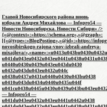
Главой Новосибирского района вновь
избрали Андрея Михайлова — Infopro54 —
Новости Новосибирска. Новости Сибири» />
{«@context»:»https://schema.org»,»@graph»:
[{«@type»:»BlogPosting»,»@id»:»https://infopr
novosibirskogo-rajona-vnov-izbrali-andreya-
mixajlova/»,»name»:»u0413u043bu0430u0432
u041du043eu0432u043eu0441u0438u0431u043
u0440u0430u0439u043eu043du0430
u0432u043du043eu0432u044c
u0438u0437u0431u0440u0430u043bu0438
u0410u043du0434u0440u0435u044f
u041cu0438u0445u0430u0439u043bu043eu043
— Infopro54 —
u041du043eu0432u043eu0441u0442u0438
u041du043eu0432u043eu0441u0438u0431u043