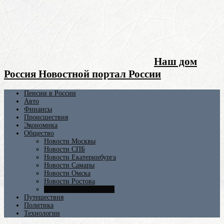
Наш дом
Россия Новостной портал России
Пенсии в России
Авто
Финансы
Происшествия
Экономика
Общество
Новости Москвы
Новости СПБ
Новости Екатеринбурга
Новости Самары
Новости Омска
Новости Ростова
Новости Новосибирска
Путешествия
Политика
Технологии