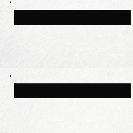
Синоптик Шувалов: дождь повторится в
Москве сегодня во второй половине дня
Синоптик Леус спрогнозировал
возвращение дождей в Москву