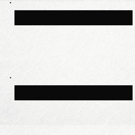
Синоптик Позднякова рассказала, когда
в столицу придут дожди и грозы
В Москве благоустроили сквер рядом с
Центральным ипподромом