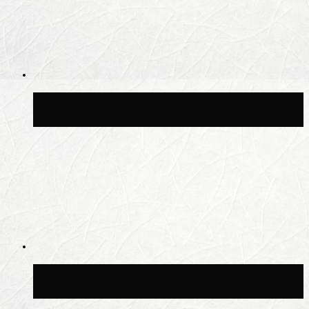
Волонтёрский фестиваль пройдёт на
пяти площадках Москвы 8 августа
Синоптик Заводченков: с пятницы в
Москве потеплеет до +25 °C