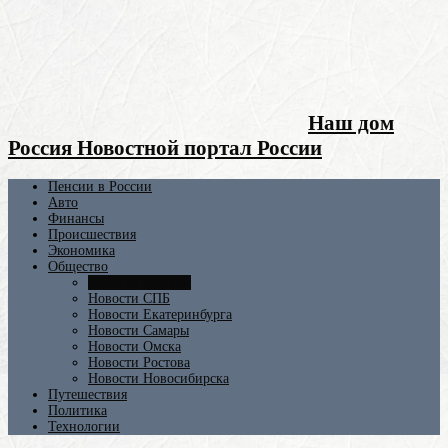
Наш дом
Россия Новостной портал России
Пенсии в России
Авто
Финансы
Происшествия
Экономика
Общество
Новости Москвы
Новости СПБ
Новости Екатеринбурга
Новости Самары
Новости Омска
Новости Ростова
Новости Новосибирска
Путешествия
Политика
Технологии