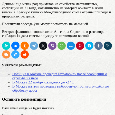
Данный вид
макак
род приматов из семейства мартышковых,
состоящий из 21 вида, большинство из которых обитают в Азии
внесён в Красную книжку Международного союза охраны природы и
природных ресурсов.
Посетители зоосада уже могут посмотреть на малышей.
Ветврач-фелинолог, зоопсихолог Ангелина Сиротина в разговоре
с «Радио 1» дала советы по уходу за питомцами весной.
Читатели рекомендуют:
Полиция в Москве проверит автомобиль после сообщений о
стрельбе из него
В Москве 22 ноября ожидается до -2 °C
В Москве начали проводить выборочную противогололёдную
обработку дорог
Оставить комментарий
Ваш email нигде не будет показан