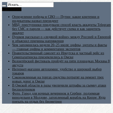
Не пропусти
Определение победы в СВО — Путин: какие критерии и
индикаторы назвал президент
МВД: преступники придумали способ красть аккаунты Telegram
без СМС и пароля — как действует схема и как защитить
аккаунт
Пушков рассказал о «ледяной войне» между Россией и Европой
и объяснил причины напряжения
Чем запомнилась неделя 20–25 июля: цифры, цитаты и факты
— главные цифры и комментарии экспертов
Правительственный самолет из Иркутска и частный рейс из
Семипалатинска приземлились в Омске
Волонтёрский фестиваль пройдёт на пяти площадках Москвы 8
августа
Интернет-магазин автохимии: удобство и широкий выбор
товаров
Сэкономленные на торгах средства потратят на ремонт трех
новых дорог в Омске
В Омской области в разы увеличили штрафы за съемку атаки
беспилотников
Фото. Город для ночных вечеринок в Сербии, подземная
винодельня в Молдове, затопленный корабль на Кипре: Куда
поехать на отдых без биометрии