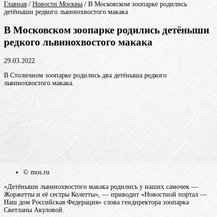
Главная
/
Новости Москвы
/
В Московском зоопарке родились
детёныши редкого львинохвостого макака
В Московском зоопарке родились детёныши
редкого львинохвостого макака
29.03.2022
В Столичном зоопарке родились два детёныша редкого
львинохвостого макака.
© mos.ru
«Детёныши львинохвостого макака родились у наших самочек —
Жоржетты и её сестры Колетты», — приводит «Новостной портал —
Наш дом Российская Федерация» слова гендиректора зоопарка
Светланы Акуловой.