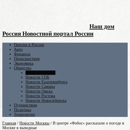
Наш дом
Россия Новостной портал России
Пенсии в России
Авто
Финансы
Происшествия
Экономика
Общество
Новости Москвы
Новости СПБ
Новости Екатеринбурга
Новости Самары
Новости Омска
Новости Ростова
Новости Новосибирска
Путешествия
Политика
Технологии
Главная
/
Новости Москвы
/
В центре «Фобос» рассказали о погоде в
Москве в выходные