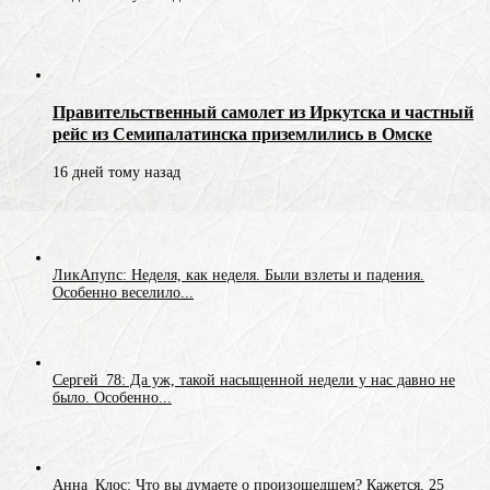
Правительственный самолет из Иркутска и частный
рейс из Семипалатинска приземлились в Омске
16 дней тому назад
ЛикАпупс: Неделя, как неделя. Были взлеты и падения.
Особенно веселило...
Сергей_78: Да уж, такой насыщенной недели у нас давно не
было. Особенно...
Анна_Клос: Что вы думаете о произошедшем? Кажется, 25