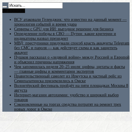
Не пропусти
ВСУ атаковали Геленджик: что известно на данный момент —
хронология событий и время удара
Серверы с GPU для ИИ: выгодное решение для бизнеса
Определение победы в СВО — Путин: какие критерии и
индикаторы назвал президент
МВД: преступники придумали способ красть аккаунты Telegram
без СМС и пароля — как действует схема и как защитить
аккаунт
Пушков рассказал о «ледяной войне» между Россией и Европой
и объяснил причины напряжения
Чем запомнилась неделя 20–25 июля: цифры, цитаты и факты
— главные цифры и комментарии экспертов
Правительственный самолет из Иркутска и частный рейс из
Семипалатинска приземлились в Омске
Волонтёрский фестиваль пройдёт на пяти площадках Москвы 8
августа
Интернет-магазин автохимии: удобство и широкий выбор
товаров
Сэкономленные на торгах средства потратят на ремонт трех
новых дорог в Омске