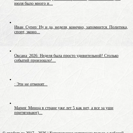
июля было много и...
Иван_Супер: Ну и да, неделя, конечно, запомнится. Политика,
спорт, эконо...
Оксана_2026: Неделя была просто удивительной! Столько
событий произошло!...
: Эти не отменят...
Мария: Минца в стране уже лет 5 как нет, а все за уши
притягивают)...