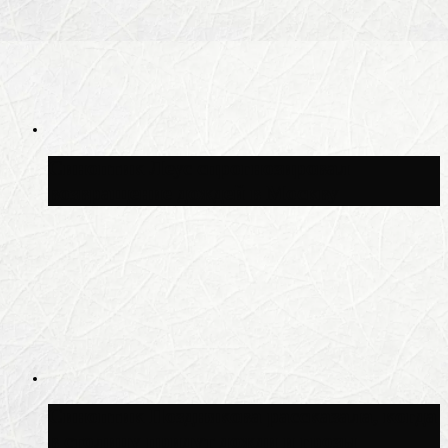
Синоптик Леус спрогнозировал
возвращение дождей в Москву
Синоптик Позднякова рассказала, когда
в столицу придут дожди и грозы