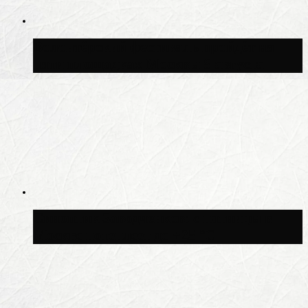
Волонтёрский фестиваль пройдёт на
пяти площадках Москвы 8 августа
Синоптик Заводченков: с пятницы в
Москве потеплеет до +25 °C