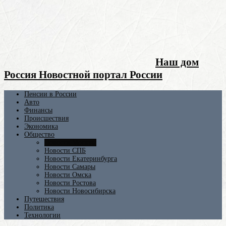
Наш дом
Россия Новостной портал России
Пенсии в России
Авто
Финансы
Происшествия
Экономика
Общество
Новости Москвы
Новости СПБ
Новости Екатеринбурга
Новости Самары
Новости Омска
Новости Ростова
Новости Новосибирска
Путешествия
Политика
Технологии