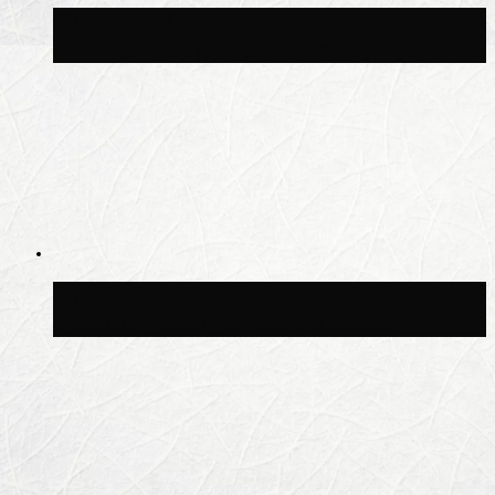
Синоптик Леус спрогнозировал
возвращение дождей в Москву
Синоптик Позднякова рассказала, когда
в столицу придут дожди и грозы