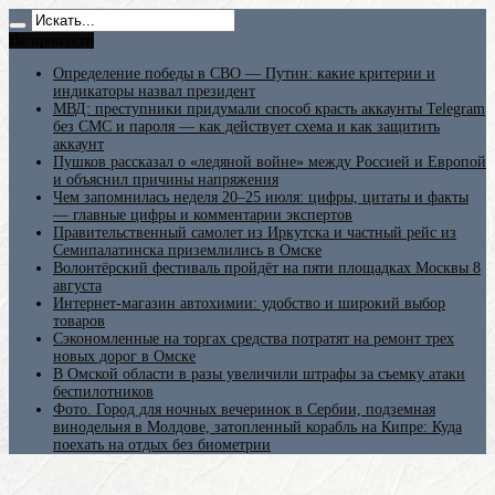
Не пропусти
Определение победы в СВО — Путин: какие критерии и
индикаторы назвал президент
МВД: преступники придумали способ красть аккаунты Telegram
без СМС и пароля — как действует схема и как защитить
аккаунт
Пушков рассказал о «ледяной войне» между Россией и Европой
и объяснил причины напряжения
Чем запомнилась неделя 20–25 июля: цифры, цитаты и факты
— главные цифры и комментарии экспертов
Правительственный самолет из Иркутска и частный рейс из
Семипалатинска приземлились в Омске
Волонтёрский фестиваль пройдёт на пяти площадках Москвы 8
августа
Интернет-магазин автохимии: удобство и широкий выбор
товаров
Сэкономленные на торгах средства потратят на ремонт трех
новых дорог в Омске
В Омской области в разы увеличили штрафы за съемку атаки
беспилотников
Фото. Город для ночных вечеринок в Сербии, подземная
винодельня в Молдове, затопленный корабль на Кипре: Куда
поехать на отдых без биометрии