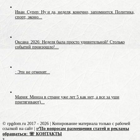
Иван_Супер: Ну и да, неделя, конечно, запомнится. Политика,
спорт, эконо...
Оксана_2026: Неделя была просто удивительной! Столько
событий произошло!...
: Эти не отменят...
Мария: Минца в стране уже лет 5 как нет, а все за уши
притягивают)...
© rpgdom.ru 2017 - 2026 | Копирование материала только с рабочей
ссылкой на сайт |
✅По вопросам размещения статей и рекламы
обращаться: ☏ КОНТАКТЫ
x