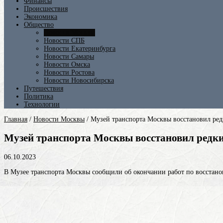
Финансы
Происшествия
Экономика
Общество
Новости Москвы
Новости СПБ
Новости Екатеринбурга
Новости Самары
Новости Омска
Новости Ростова
Новости Новосибирска
Путешествия
Политика
Технологии
Главная
/
Новости Москвы
/
Музей транспорта Москвы восстановил ред
Музей транспорта Москвы восстановил редки
06.10.2023
В Музее транспорта Москвы сообщили об окончании работ по восстано