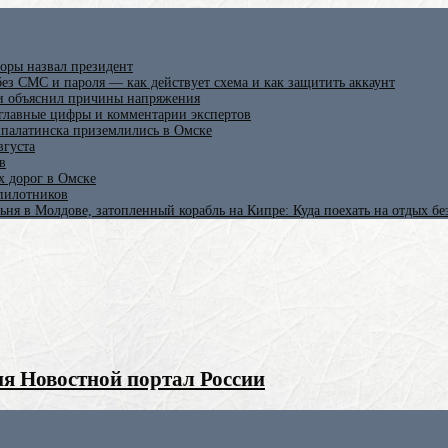
оры назвал президент
ез СМС и пароля — как действует схема и как защитить аккаунт
 и объяснил причины напряжения
 главные цифры и комментарии экспертов
ипалатинска приземлились в Омске
вгуста
в
х дорог в Омске
спилотников
ьня в Молдове, затопленный корабль на Кипре: Куда поехать на отдых б
я Новостной портал России