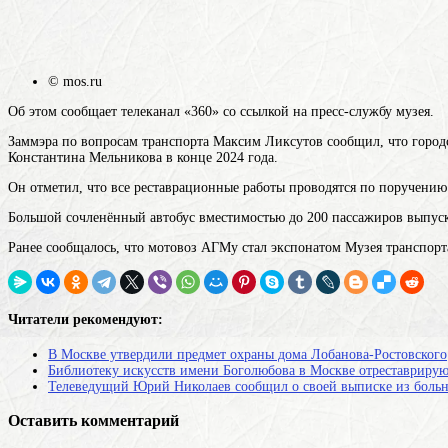
© mos.ru
Об этом сообщает телеканал «360» со ссылкой на пресс-службу музея.
Заммэра по вопросам транспорта Максим Ликсутов сообщил, что городс
Константина Мельникова в конце 2024 года.
Он отметил, что все реставрационные работы проводятся по поручени
Большой сочленённый автобус вместимостью до 200 пассажиров выпуска
Ранее сообщалось, что мотовоз АГМу стал экспонатом Музея транспор
Читатели рекомендуют:
В Москве утвердили предмет охраны дома Лобанова-Ростовского
Библиотеку искусств имени Боголюбова в Москве отреставриру
Телеведущий Юрий Николаев сообщил о своей выписке из боль
Оставить комментарий