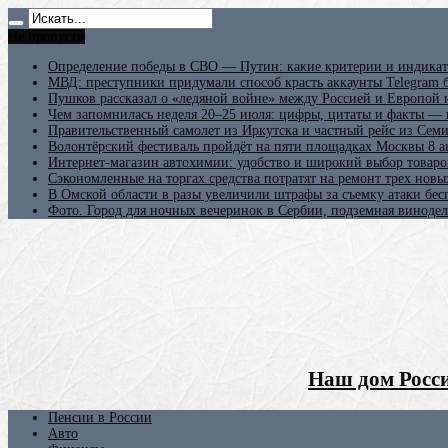
Не пропусти
Определение победы в СВО — Путин: какие критерии и индикат
МВД: преступники придумали способ красть аккаунты Telegram б
Пушков рассказал о «ледяной войне» между Россией и Европой
Чем запомнилась неделя 20–25 июля: цифры, цитаты и факты —
Правительственный самолет из Иркутска и частный рейс из Сем
Волонтёрский фестиваль пройдёт на пяти площадках Москвы 8 а
Интернет-магазин автохимии: удобство и широкий выбор товаро
Сэкономленные на торгах средства потратят на ремонт трех новы
В Омской области в разы увеличили штрафы за съемку атаки бе
Фото. Город для ночных вечеринок в Сербии, подземная винодел
Наш дом Росси
Пенсии в России
Авто