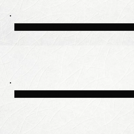
Волонтёрский фестиваль пройдёт на пят
Синоптик Заводченков: с пятницы в Моск