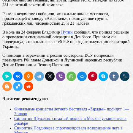
беспилотных летательных аппарата. Кроме этого, выведен из строя
281 зенитный ракетный комплекс.
Ранее в ведомстве сообщили, что жилые дома с местности,
прилегающей к заводу «Азовсталь», покинули две группы
гражданских лиц численностью 25 и 21 человек.
В ночь на 24 февраля Владимир
Путин
сообщил, что принял решение
о проведении специальной операции в Донбассе. При этом он
подчеркнул, что в планы властей РФ не входит оккупация территорий
Украины.
О помощи в отражении агрессии со стороны ВСУ попросили
президента РФ главы Донецкой и Луганской народных республик
Денис Пушилин и Леонид Пасечник.
Читатели рекомендуют:
Финальные концерты летнего фестиваля «Зарядье» пройдут 1—
2 июля
Синоптик Шувалов: снежный покров в Москве установится в
декабре
Синоптик Позднякова спрогнозировала возвращение лета в
Москву