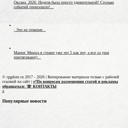
Оксана_2026: Неделя была просто удивительной! Столько
событий произошло!...
: Эти не отменят...
Мария: Минца в стране уже лет 5 как нет, а все за уши
притягивают)...
© rpgdom.ru 2017 - 2026 | Копирование материала только с рабочей
ссылкой на сайт |
✅По вопросам размещения статей и рекламы
обращаться: ☏ КОНТАКТЫ
x
Популярные новости