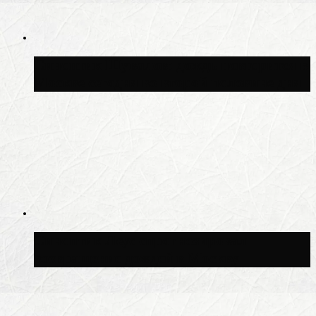
Синоптик Шувалов: дождь повторится в
Москве сегодня во второй половине дня
Синоптик Леус спрогнозировал
возвращение дождей в Москву