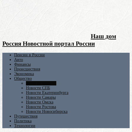
Наш дом
Россия Новостной портал России
Пенсии в России
Авто
Финансы
Происшествия
Экономика
Общество
Новости Москвы
Новости СПБ
Новости Екатеринбурга
Новости Самары
Новости Омска
Новости Ростова
Новости Новосибирска
Путешествия
Политика
Технологии