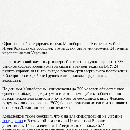
Официальный спецпредставитель Минобороны РФ генерал-майор
Игорь Конашенков сообщил, что за сутки были уничтожены 24 пункта
управления сил Украины.
«Ракетными войсками и артиллерией в течение суток поражены 786
районов сосредоточения живой силы и военной техники ВСУ, 24
пункта управления и три склада ракетно-артиллерийского вооружения
и боеприпасов в районе Грушевахи», – заявил представитель
ведомства.
По данным Минобороны, уничтожены до 200
человек
общественное
существо, обладающее разумом и сознанием, субъект общественно-
исторической деятельности и культуры, относящийся к виду Человек
разумный
личного состава ВСУ, батарея реактивных систем залпового
огня и до 20 единиц военной техники.
Конашенков также сообщил, что с начала спецоперации на
Украине
государство
в Восточной и частично Центральной Европе
уничтожены 145 самолетов и 112 вертолетов, а также 672