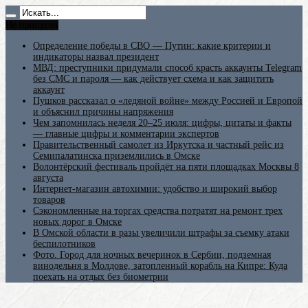
Не пропусти
Определение победы в СВО — Путин: какие критерии и
индикаторы назвал президент
МВД: преступники придумали способ красть аккаунты Telegram
без СМС и пароля — как действует схема и как защитить
аккаунт
Пушков рассказал о «ледяной войне» между Россией и Европой
и объяснил причины напряжения
Чем запомнилась неделя 20–25 июля: цифры, цитаты и факты
— главные цифры и комментарии экспертов
Правительственный самолет из Иркутска и частный рейс из
Семипалатинска приземлились в Омске
Волонтёрский фестиваль пройдёт на пяти площадках Москвы 8
августа
Интернет-магазин автохимии: удобство и широкий выбор
товаров
Сэкономленные на торгах средства потратят на ремонт трех
новых дорог в Омске
В Омской области в разы увеличили штрафы за съемку атаки
беспилотников
Фото. Город для ночных вечеринок в Сербии, подземная
винодельня в Молдове, затопленный корабль на Кипре: Куда
поехать на отдых без биометрии