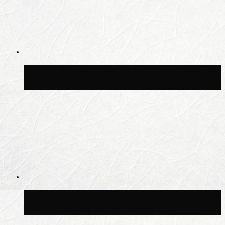
Синоптик Позднякова рассказала, когда
в столицу придут дожди и грозы
В Москве благоустроили сквер рядом с
Центральным ипподромом